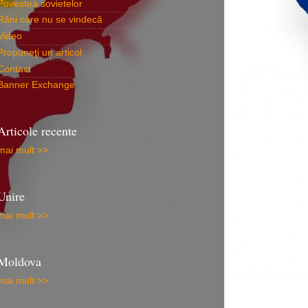
Povestea sovietelor
Răni care nu se vindecă
Video
Propuneţi un articol
Contact
Banner Exchange
Articole recente
mai mult >>
Unire
mai mult >>
Moldova
mai mult >>