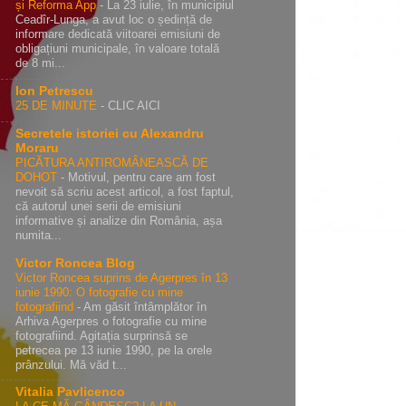
și Reforma App
-
La 23 iulie, în municipiul
Ceadîr-Lunga, a avut loc o ședință de
informare dedicată viitoarei emisiuni de
obligațiuni municipale, în valoare totală
de 8 mi...
Ion Petrescu
25 DE MINUTE
-
CLIC AICI
Secretele istoriei cu Alexandru
Moraru
PICĂTURA ANTIROMÂNEASCĂ DE
DOHOT
-
Motivul, pentru care am fost
nevoit să scriu acest articol, a fost faptul,
că autorul unei serii de emisiuni
informative și analize din România, așa
numita...
Victor Roncea Blog
Victor Roncea suprins de Agerpres în 13
iunie 1990: O fotografie cu mine
fotografiind
-
Am găsit întâmplător în
Arhiva Agerpres o fotografie cu mine
fotografiind. Agitația surprinsă se
petrecea pe 13 iunie 1990, pe la orele
prânzului. Mă văd t...
Vitalia Pavlicenco