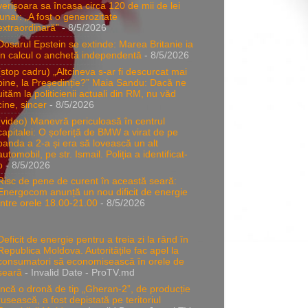
verișoara sa încasa circa 120 de mii de lei
lunar: „A fost o generozitate
extraordinară”
- 8/5/2026
Dosarul Epstein se extinde: Marea Britanie ia
în calcul o anchetă independentă
- 8/5/2026
(stop cadru) „Altcineva s-ar fi descurcat mai
bine, la Președinție?” Maia Sandu: Dacă ne
uităm la politicienii actuali din RM, nu văd
cine, sincer
- 8/5/2026
(video) Manevră periculoasă în centrul
capitalei: O șoferiță de BMW a virat de pe
banda a 2-a și era să lovească un alt
automobil, pe str. Ismail. Poliția a identificat-
o
- 8/5/2026
Risc de pene de curent în această seară:
Energocom anunță un nou dificit de energie
între orele 18.00-21.00
- 8/5/2026
Deficit de energie pentru a treia zi la rând în
Republica Moldova. Autoritățile fac apel la
consumatori să economisească în orele de
seară
- Invalid Date
- ProTV.md
Încă o dronă de tip „Gheran-2”, de producție
rusească, a fost depistată pe teritoriul