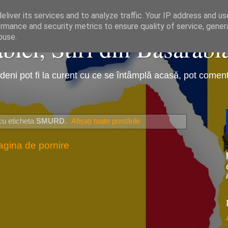
liver its services and to analyze traffic. Your IP address and u
rmance and security metrics to ensure quality of service, gene
iei, Stiri din Basarabi
buse.
eni pot fi la curent cu ce se întâmplă acasă, pot comenta 
cu eticheta
SMURD
.
Afișați toate postările
agina de pornire