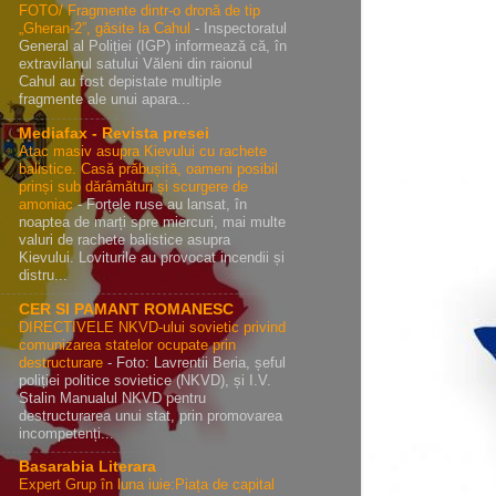
FOTO/ Fragmente dintr-o dronă de tip
„Gheran-2”, găsite la Cahul
-
Inspectoratul
General al Poliției (IGP) informează că, în
extravilanul satului Văleni din raionul
Cahul au fost depistate multiple
fragmente ale unui apara...
Mediafax - Revista presei
Atac masiv asupra Kievului cu rachete
balistice. Casă prăbușită, oameni posibil
prinși sub dărâmături și scurgere de
amoniac
-
Forțele ruse au lansat, în
noaptea de marți spre miercuri, mai multe
valuri de rachete balistice asupra
Kievului. Loviturile au provocat incendii și
distru...
CER SI PAMANT ROMANESC
DIRECTIVELE NKVD-ului sovietic privind
comunizarea statelor ocupate prin
destructurare
-
Foto: Lavrentii Beria, șeful
poliției politice sovietice (NKVD), și I.V.
Stalin Manualul NKVD pentru
destructurarea unui stat, prin promovarea
incompetenți...
Basarabia Literara
Expert Grup în luna iuie:Piața de capital