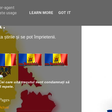
ser-agent
rate usage
LEARN MORE
GOT IT
a!
știrile și se pot împrietenii.
Cei care uită trecutul sunt condamnați să
îl repete.
Pages
Actual