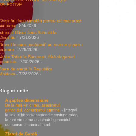
SÉLECTIVE
Chișinăul face simulări pentru cel mai prost
scenariu
- 8/4/2026
-
Istoricul Oliver Jens Schmitt la
Chișinău
- 7/31/2026
-
Orașul în care „cetățenii” au coarne și patru
picioare
- 7/29/2026
-
Vasile Tofan la București, fără sloganuri
unioniste
- 7/30/2026
-
Stare de alertă în Republica
Moldova
- 7/28/2026
-
Bloguri unite
A şaptea dimensiune
De la ruși vin crima, asasinatul,
genocidul, comunismul criminal
-
Integral
la link-ul https://asapteadimensiune.ro/de-
la-rusi-vin-crima-asasinatul-genocidul-
comunismul-criminal.html
Ziarul de Gardă