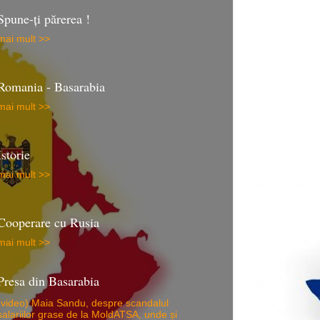
Spune-ţi părerea !
mai mult >>
Romania - Basarabia
mai mult >>
Istorie
mai mult >>
Cooperare cu Rusia
mai mult >>
Presa din Basarabia
(video) Maia Sandu, despre scandalul
salariilor grase de la MoldATSA, unde și