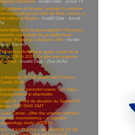
Republicii Moldova
- Invalid Date
- Jurnal TV
Un cetățean al Ucrainei, anunțat în urmărire
internațională pentru trafic de ființe umane, a
fost reținut la Rezina
- Invalid Date
- Jurnal
TV
Autoritățile revin la ideea aplicării TVA pentru
bunurile comandate de pe platformele
străine. Propun și o taxă per colet
- Invalid
Date
- Ziar.md
TVA pentru HoReCa ar putea crește de la
8% la 12% în 2027. Ce alte taxe propune
Guvernul
- Invalid Date
- Ziua de Azi
La boussole de l’UE pointe vers l’Ouest –
Claudio Mutti
Sperietoarea “pericolul rusesc”, un clișeu
propagandistic al atlantistilor
Covid-19 : Point de situation du Samedi 01
janvier 2022 0h00 GMT
Lucien Cerise: „After the unipolar moment,
after the inconsistency – a cognitive
collapsology study” (VIDEO)
DES « EXACTIONS » MILITAIRES ET DE
LEUR COUVERTURE MÉDIATIQUE