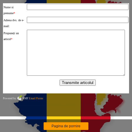
Nume si
prenume
*
Adresa dvs. de e-
mail:
Propuneți un
articol
*
Powered by
EMF
Email Forms
Pagina de pornire