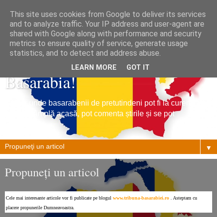
This site uses cookies from Google to deliver its services
and to analyze traffic. Your IP address and user-agent are
shared with Google along with performance and security
metrics to ensure quality of service, generate usage
Tribuna Basarabiei, Stiri din
statistics, and to detect and address abuse.
LEARN MORE
GOT IT
Basarabia!
Un loc unde basarabenii de pretutindeni pot fi la curent cu
ce se întâmplă acasă, pot comenta știrile și se pot
împrietenii.
▼
Propuneţi un articol
Cele mai interesante articole vor fi publicate pe blogul
www.tribuna-basarabiei.ro
. Asteptam cu
placere propunerile Dumneavoastra.