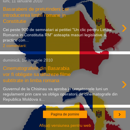
luni, 11 ianuarie 2010
Basarabeni de pretutindeni cer
introducerea limbii romane in
›
Constitutie
Cei peste 900 de semnatari ai petitiei "Un clic pentru Limba
Romana in Constitutia RM" asteapta masuri legislative si
practice con...
2 comentarii:
duminică, 10 ianuarie 2010
Cinematografele din Basarabia
vor fi obligate sa difuzeze filme
›
subtitrate in limba romana
Guvernul de la Chisinau va aproba in urmatoarele luni un
regulament prin care va obliga operatorii de cinematografe din
Republica Moldova s...
›
Pagina de pornire
Afișați versiunea pentru web