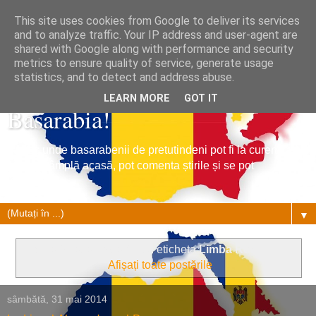
This site uses cookies from Google to deliver its services
and to analyze traffic. Your IP address and user-agent are
shared with Google along with performance and security
metrics to ensure quality of service, generate usage
Tribuna Basarabiei, Stiri din
statistics, and to detect and address abuse.
LEARN MORE
GOT IT
Basarabia!
Un loc unde basarabenii de pretutindeni pot fi la curent cu
ce se întâmplă acasă, pot comenta știrile și se pot
împrietenii.
▼
Se afișează postările cu eticheta
Limba Romana
.
Afișați toate postările
sâmbătă, 31 mai 2014