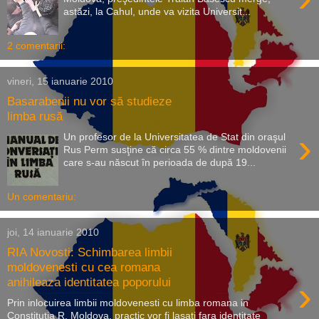
astăzi, la Cahul, unde va vizita Universit...
2 comentarii:
vineri, 15 ianuarie 2010
Basarabenii nu vor să studieze
limba rusă
›
Un profesor de la Universitatea de Stat din oraşul
Rus Perm susţine că circa 55 % dintre moldovenii
care s-au născut în perioada de după 19...
Un comentariu:
joi, 14 ianuarie 2010
RIA Novosti: Schimbarea limbii
moldovenesti cu cea romana
›
anihileaza identitatea poporului
Prin inlocuirea limbii moldovenesti cu limba romana in
Constitutia R. Moldova, practic vor fi lasati fara identitate