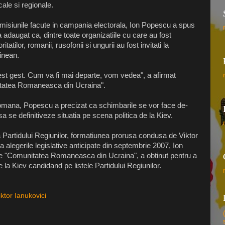
ale si regionale.
omisiunile facute in campania electorala, Ion Popescu a spus
 adaugat ca, dintre toate organizatiile cu care au fost
tatilor, romanii, rusofonii si ungurii au fost invitati la
inean.
cest gest. Cum va fi mai departe, vom vedea", a afirmat
nitatea Romaneasca din Ucraina".
romana, Popescu a precizat ca schimbarile se vor face de-
a se definitiveze situatia pe scena politica de la Kiev.
 Partidului Regiunilor, formatiunea prorusa condusa de Viktor
a alegerile legislative anticipate din septembrie 2007, Ion
le "Comunitatea Romaneasca din Ucraina", a obtinut pentru a
la Kiev candidand pe listele Partidului Regiunilor.
iktor Ianukovici