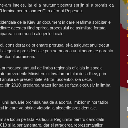
-am inteles, iar el a multumit pentru sprijin si a promis ca
 'Ucraina pentru oameni'", a afirmat Popescu.
zidentiala de la Kiev un document in care reafirma solicitarile
intre acestea fiind oprirea procesului de asimilare fortata,
iparea in comun la alegerile locale.
ici, considerat de orientare prorusa, si-a asigurat anul trecut
i al alegerilor prezidentiale prin semnarea unui acord ce garanta
teritoriul ucrainean.
primeasca statutul de limba regionala oficiala in zonele
late prevederile Ministerului Invatamantului de la Kiev, prin
l anului de presedintele Viktor Iuscenko, s-a decis
t, din 2010, predarea materiilor sa se faca exclusiv in limba
ul lunii ianuarie promisiunea de a acorda limbilor minoritatilor
l in care va obtine victoria la alegerile prezidentiale.
mise locuri pe lista Partidului Regiunilor pentru candidatii
2010 si la parlamentare, dar si atragerea reprezentantilor