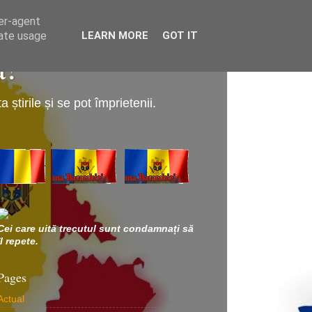
ser-agent
rate usage
LEARN MORE
GOT IT
a!
știrile și se pot împrietenii.
Cei care uită trecutul sunt condamnați să
îl repete.
Pages
Actual