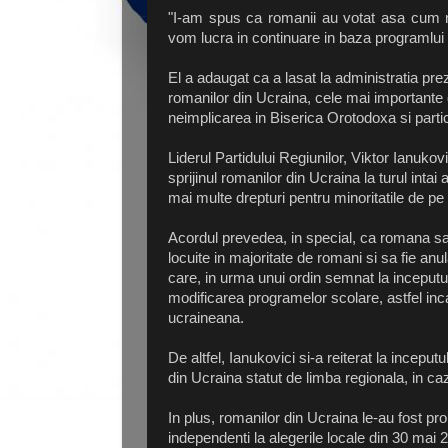
"I-am spus ca romanii au votat asa cum ne
vom lucra in continuare in baza programlui
El a adaugat ca a lasat la administratia pre
romanilor din Ucraina, cele mai importante d
neimplicarea in Biserica Orotodoxa si partic
Liderul Partidului Regiunilor, Viktor Ianukov
sprijinul romanilor din Ucraina la turul inta
mai multe drepturi pentru minoritatile de pe 
Acordul prevedea, in special, ca romana sa 
locuite in majoritate de romani si sa fie anu
care, in urma unui ordin semnat la inceputu
modificarea programelor scolare, astfel inca
ucraineana.
De altfel, Ianukovici si-a reiterat la inceput
din Ucraina statut de limba regionala, in cazu
In plus, romanilor din Ucraina le-au fost pro
independenti la alegerile locale din 30 mai 