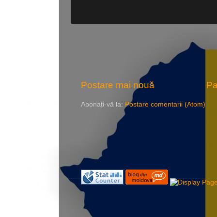
Postare mai nouă
Pa
Abonați-vă la:
Postare comentarii (Atom)