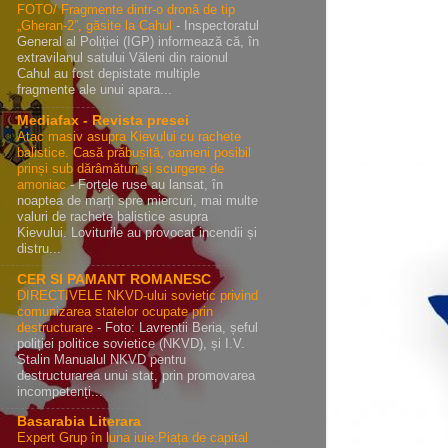
FOTO/ Fragmente dintr-o dronă de tip
„Gheran-2”, găsite la Cahul
-
Inspectoratul
General al Poliției (IGP) informează că, în
extravilanul satului Văleni din raionul
Cahul au fost depistate multiple
fragmente ale unui apara...
Mediafax - Revista presei
Atac masiv asupra Kievului cu rachete
balistice. Casă prăbușită, oameni posibil
prinși sub dărâmături și scurgere de
amoniac
-
Forțele ruse au lansat, în
noaptea de marți spre miercuri, mai multe
valuri de rachete balistice asupra
Kievului. Loviturile au provocat incendii și
distru...
CER SI PAMANT ROMANESC
DIRECTIVELE NKVD-ului sovietic privind
comunizarea statelor ocupate prin
destructurare
-
Foto: Lavrentii Beria, șeful
poliției politice sovietice (NKVD), și I.V.
Stalin Manualul NKVD pentru
destructurarea unui stat, prin promovarea
incompetenți...
Basarabia Literara
Expert Grup în luna iuie:Piața de capital