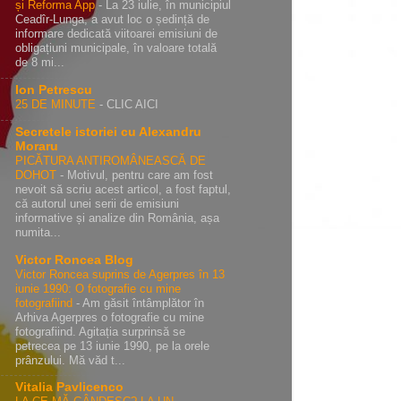
și Reforma App
-
La 23 iulie, în municipiul
Ceadîr-Lunga, a avut loc o ședință de
informare dedicată viitoarei emisiuni de
obligațiuni municipale, în valoare totală
de 8 mi...
Ion Petrescu
25 DE MINUTE
-
CLIC AICI
Secretele istoriei cu Alexandru
Moraru
PICĂTURA ANTIROMÂNEASCĂ DE
DOHOT
-
Motivul, pentru care am fost
nevoit să scriu acest articol, a fost faptul,
că autorul unei serii de emisiuni
informative și analize din România, așa
numita...
Victor Roncea Blog
Victor Roncea suprins de Agerpres în 13
iunie 1990: O fotografie cu mine
fotografiind
-
Am găsit întâmplător în
Arhiva Agerpres o fotografie cu mine
fotografiind. Agitația surprinsă se
petrecea pe 13 iunie 1990, pe la orele
prânzului. Mă văd t...
Vitalia Pavlicenco