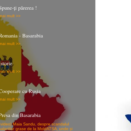
Spune-ţi părerea !
mai mult >>
Romania - Basarabia
mai mult >>
Istorie
mai mult >>
Cooperare cu Rusia
mai mult >>
Presa din Basarabia
(video) Maia Sandu, despre scandalul
salariilor grase de la MoldATSA, unde și