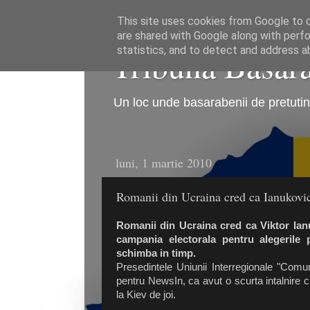
This site uses cookies from Google to de
are shared with Google along with perfo
Tribuna Basarab
statistics, and to detect and address a
Un loc unde basarabenii de pretutind
luni, 1 martie 2010
Romanii din Ucraina cred ca Ianukovici
Romanii din Ucraina cred ca Viktor Ianu
campania electorala pentru alegerile p
schimba in timp.
Presedintele Uniunii Interregionale "Com
pentru NewsIn, ca avut o scurta intalnire c
la Kiev de joi.