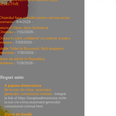
SÉLECTIVE
Chișinăul face simulări pentru cel mai prost
scenariu
- 8/4/2026
-
Istoricul Oliver Jens Schmitt la
Chișinău
- 7/31/2026
-
Orașul în care „cetățenii” au coarne și patru
picioare
- 7/29/2026
-
Vasile Tofan la București, fără sloganuri
unioniste
- 7/30/2026
-
Stare de alertă în Republica
Moldova
- 7/28/2026
-
Bloguri unite
A şaptea dimensiune
De la ruși vin crima, asasinatul,
genocidul, comunismul criminal
-
Integral
la link-ul https://asapteadimensiune.ro/de-
la-rusi-vin-crima-asasinatul-genocidul-
comunismul-criminal.html
Ziarul de Gardă