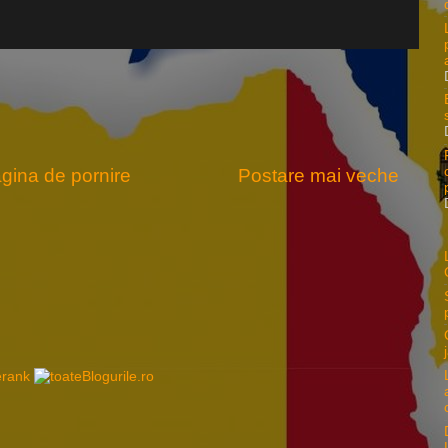
gina de pornire
Postare mai veche