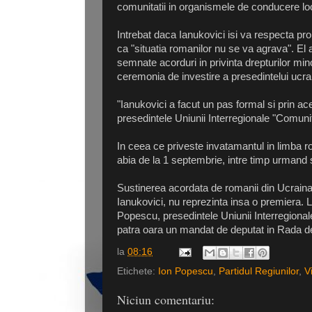
comunitatii in organismele de conducere loc
Intrebat daca Ianukovici isi va respecta pr
ca "situatia romanilor nu se va agrava". El a
semnate acorduri in privinta drepturilor minori
ceremonia de investire a presedintelui ucra
"Ianukovici a facut un pas formal si prin a
presedintele Uniunii Interregionale "Comu
In ceea ce priveste invatamantul in limba 
abia de la 1 septembrie, intre timp urmand s
Sustinerea acordata de romanii din Ucraina
Ianukovici, nu reprezinta insa o premiera. L
Popescu, presedintele Uniunii Interregiona
patra oara un mandat de deputat in Rada de 
la
08:16
Etichete:
Ion Popescu
,
Partidul Regiunilor
,
V
Niciun comentariu: