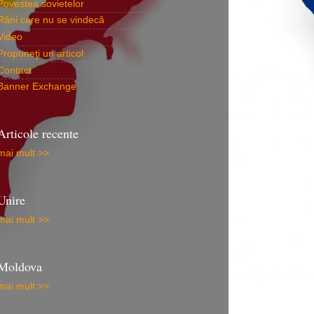
Povestea sovietelor
Răni care nu se vindecă
Video
Propuneţi un articol
Contact
Banner Exchange
Articole recente
mai mult >>
Unire
mai mult >>
Moldova
mai mult >>