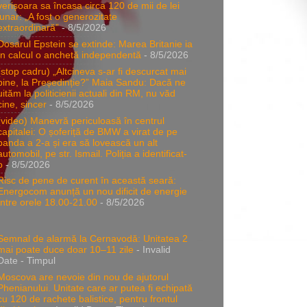
verișoara sa încasa circa 120 de mii de lei
lunar: „A fost o generozitate
extraordinară”
- 8/5/2026
Dosarul Epstein se extinde: Marea Britanie ia
în calcul o anchetă independentă
- 8/5/2026
(stop cadru) „Altcineva s-ar fi descurcat mai
bine, la Președinție?” Maia Sandu: Dacă ne
uităm la politicienii actuali din RM, nu văd
cine, sincer
- 8/5/2026
(video) Manevră periculoasă în centrul
capitalei: O șoferiță de BMW a virat de pe
banda a 2-a și era să lovească un alt
automobil, pe str. Ismail. Poliția a identificat-
o
- 8/5/2026
Risc de pene de curent în această seară:
Energocom anunță un nou dificit de energie
între orele 18.00-21.00
- 8/5/2026
Semnal de alarmă la Cernavodă: Unitatea 2
mai poate duce doar 10–11 zile
- Invalid
Date
- Timpul
Moscova are nevoie din nou de ajutorul
Phenianului. Unitate care ar putea fi echipată
cu 120 de rachete balistice, pentru frontul