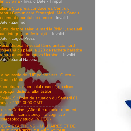
din Ucraina
- Invalid Date
- Timpul
Liliana Vițu preia conducerea Centrului
pentru Comunicare Strategică. Maia Sandu
a semnat decretul de numire
- Invalid
Date
- Ziar.md
Buzu, despre salariile mari la BNM: „angajații
sunt integri și profesioniști”
- Invalid
Date
- Logos-Press
Rusia dislocă în vestul țării o unitate nord-
coreeană cu până la 120 de rachete balistice
pentru atacuri împotriva Ucrainei
- Invalid
Date
- Ziarul National
La boussole de l’UE pointe vers l’Ouest –
Claudio Mutti
Sperietoarea “pericolul rusesc”, un clișeu
propagandistic al atlantistilor
Covid-19 : Point de situation du Samedi 01
janvier 2022 0h00 GMT
Lucien Cerise: „After the unipolar moment,
after the inconsistency – a cognitive
collapsology study” (VIDEO)
DES « EXACTIONS » MILITAIRES ET DE
LEUR COUVERTURE MÉDIATIQUE