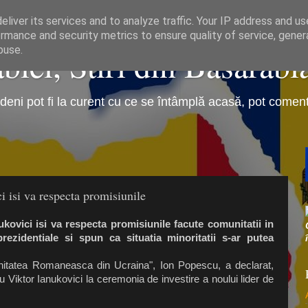
liver its services and to analyze traffic. Your IP address and u
rmance and security metrics to ensure quality of service, gene
iei, Stiri din Basarabi
buse.
eni pot fi la curent cu ce se întâmplă acasă, pot comenta 
 isi va respecta promisiunile
kovici isi va respecta promisiunile facute comunitatii in
rezidentiale si spun ca situatia minoritatii s-ar putea
unitatea Romaneasca din Ucraina", Ion Popescu, a declarat,
u Viktor Ianukovici la ceremonia de investire a noului lider de