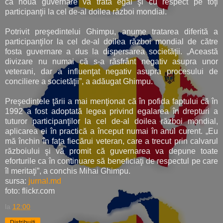
că noua guvernare va trata egal şi cu respect pe toţi
participanţii la cel de-al doilea război mondial.
Potrivit preşedintelui Ghimpu, anume tratarea diferită a
participanţilor la cel de-al doilea război mondial de către
fosta guvernare a dus la dispersarea societăţii. „Această
divizare nu numai că s-a răsfrânt negativ asupra unor
veterani, dar a influenţat negativ asupra procesului de
conciliere a societăţii”, a adăugat Ghimpu.
Preşedintele ţării a mai menţionat că în pofida faptului că în
1992 a fost adoptată legea privind egalarea în drepturi a
tuturor participanţilor la cel de-al doilea război mondial,
aplicarea ei în practică a început numai în anul curent. „Eu
mă închin în faţa fiecărui veteran, care a trecut prin calvarul
războiului şi vă promit că guvernarea va depune toate
eforturile ca în continuare să beneficiaţi de respectul pe care
îl meritaţi”, a conchis Mihai Ghimpu.
sursa:
jurnal.md
foto:
flickr.com
la
12:00
Distribuiți