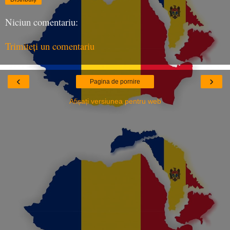
Niciun comentariu:
Trimiteți un comentariu
‹
›
Pagina de pornire
Afișați versiunea pentru web