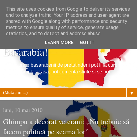
This site uses cookies from Google to deliver its services
and to analyze traffic. Your IP address and user-agent are
shared with Google along with performance and security
metrics to ensure quality of service, generate usage
Tribuna Basarabiei, Stiri din
statistics, and to detect and address abuse.
LEARN MORE
GOT IT
Basarabia!
Un loc unde basarabenii de pretutindeni pot fi la curent cu
ce se întâmplă acasă, pot comenta știrile și se pot
împrietenii.
▼
luni, 10 mai 2010
Ghimpu a decorat veterani: „Nu trebuie să
facem politică pe seama lor”