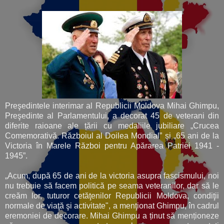
Preşedintele interimar al Republicii Moldova Mihai Ghimpu,
Preşedinte al Parlamentului, a decorat 45 de veterani din
diferite raioane ale țării cu medaliile jubiliare „Crucea
Comemorativă. Războiul al Doilea Mondial” şi „65 ani de la
Victoria în Marele Război pentru Apărarea Patriei 1941 -
1945”.
„Acum, după 65 de ani de la victoria asupra fascismului, noi
nu trebuie să facem politică pe seama veteranilor, dar să le
creăm lor, tuturor cetăţenilor Republicii Moldova, condiţii
normale de viaţă şi activitate", a menţionat Ghimpu, în cadrul
eremoniei de decorare. Mihai Ghimpu a ținut să menționeze