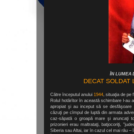
ÎN LUMEA
DECAT SOLDAT
Către începutul anului
1944
, situaţia de pe
Rolul hotărîtor în această schimbare l-au a
apropiat şi au inceput să se desfăşoare pe
căzuţi pe cîmpul de luptă din armata adver
caz-săpată o groapă mare şi aruncaţi toţi
prizonieri erau maltrataţi, batjocoriţi, ”ju
Siberia sau Altai, iar în cazul cel mai rău –