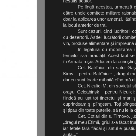
nesatisfăcător.
Pe lîngă acestea, urmează de
către unele comitete militare raionale
doar la aplicarea unor amenzi, lăsîndu-
la locul anterior de trai.
Sunt cazuri, cînd lucrătorii co
cu dezertorii. Astfel, lucrătorii comite
vin, produse alimentare şi împreună s
În legătură cu mobilizarea 
femeilor s-a înrăutăţit. Acest fapt se 
în Armata roşie. Aducem la cunoştinţă
Cet. Batrîniuc din satul Gaşp
Kirov – pentru Batrîniuc: „ dragul m
dar eu sunt foarte mîhnită cînd mă du
Cet. Niculici M. din sovietul 
oraşul Celeabinsk – pentru Niculici
fiindcă au luat tot tineretul şi mari 
cuprindeam şi plîngeam. Toţi plînge
şi ţipau din toate puterile, să nu le ia 
Cet. Cotlari din s. Tîrnovo, ju
„dragul meu Efimii, grîul s-a făcut fr
iar fetele fără flăcăi şi satul e pus
ajuta...”