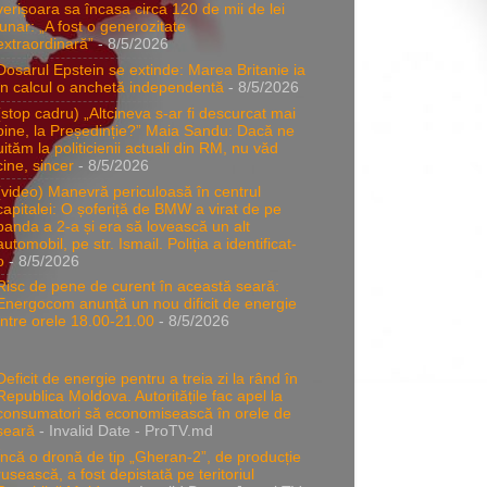
verișoara sa încasa circa 120 de mii de lei
lunar: „A fost o generozitate
extraordinară”
- 8/5/2026
Dosarul Epstein se extinde: Marea Britanie ia
în calcul o anchetă independentă
- 8/5/2026
(stop cadru) „Altcineva s-ar fi descurcat mai
bine, la Președinție?” Maia Sandu: Dacă ne
uităm la politicienii actuali din RM, nu văd
cine, sincer
- 8/5/2026
(video) Manevră periculoasă în centrul
capitalei: O șoferiță de BMW a virat de pe
banda a 2-a și era să lovească un alt
automobil, pe str. Ismail. Poliția a identificat-
o
- 8/5/2026
Risc de pene de curent în această seară:
Energocom anunță un nou dificit de energie
între orele 18.00-21.00
- 8/5/2026
Deficit de energie pentru a treia zi la rând în
Republica Moldova. Autoritățile fac apel la
consumatori să economisească în orele de
seară
- Invalid Date
- ProTV.md
Încă o dronă de tip „Gheran-2”, de producție
rusească, a fost depistată pe teritoriul