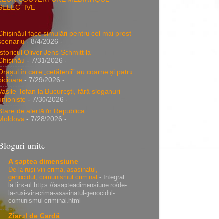
SÉLECTIVE
Chișinăul face simulări pentru cel mai prost
scenariu
- 8/4/2026
-
Istoricul Oliver Jens Schmitt la
Chișinău
- 7/31/2026
-
Orașul în care „cetățenii” au coarne și patru
picioare
- 7/29/2026
-
Vasile Tofan la București, fără sloganuri
unioniste
- 7/30/2026
-
Stare de alertă în Republica
Moldova
- 7/28/2026
-
Bloguri unite
A şaptea dimensiune
De la ruși vin crima, asasinatul,
genocidul, comunismul criminal
-
Integral
la link-ul https://asapteadimensiune.ro/de-
la-rusi-vin-crima-asasinatul-genocidul-
comunismul-criminal.html
Ziarul de Gardă