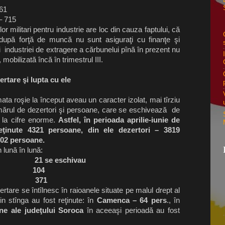
61
– 715
or militari pentru industrie are loc din cauza faptului, că
ţi după forţă de muncă nu sunt asiguraţi cu finanţe şi
industriei de extragere a cărbunelui pînă în prezent nu
mobilizată încă în trimestrul III.
rtare şi lupta cu ele
ta roşie la început aveau un caracter izolat, mai tîrziu
rul de dezertori şi persoane, care se eschivează de
s la cifre enorme.
Astfel, în perioada aprilie-iunie de
ţinute 4321 persoane, din ele dezertori – 3819
502 persoane.
 lună în lună:
ori 21 se eschivau
4 104
69 371
tare se întîlnesc în raioanele situate pe malul drept al
din stînga au fost reţinute: în
Camenca – 64 pers
., în
ne ale judeţului Soroca
în aceeaşi perioadă au fost