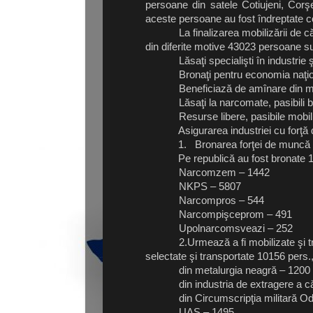
persoane din satele Cotiujeni, Corşe
aceste persoane au fost îndreptate c
La finalizarea mobilizării de către
din diferite motive 43023 persoane supu
Lăsaţi specialişti în industrie şi
Bronaţi pentru economia naţion
Beneficiază de amînare din moti
Lăsaţi la narcomate, pasibili br
Resurse libere, pasibile mobiliz
Asigurarea industriei cu forţă de 
1.
Bronarea forţei de muncă pe
Pe republică au fost bronate
Narcomzem – 1442 Pe
NKPS – 5807 Na
Narcompros – 544 Na
Narcompişceprom – 4
Upolnarcomsveazi – 252
2.Urmează a fi mobilizate şi t
selectate şi transportate 10156 pers.
din metalurgia neagră – 1200
din industria de extragere a 
din Circumscripţia militară O
UAS – 1495