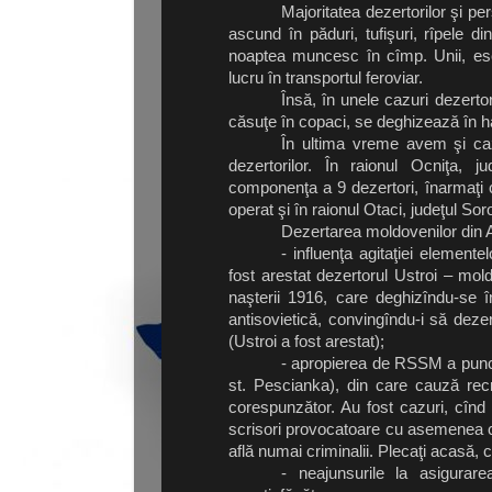
Majoritatea dezertorilor şi p
ascund în păduri, tufişuri, rîpele din 
noaptea muncesc în cîmp. Unii, esc
lucru în transportul feroviar.
Însă, în unele cazuri dezertori
căsuţe în copaci, se deghizează în ha
În ultima vreme avem şi cazu
dezertorilor. În raionul Ocniţa,
componenţa a 9 dezertori, înarmaţi 
operat şi în raionul Otaci, judeţul Soro
Dezertarea moldovenilor din A
- influenţa agitaţiei element
fost arestat dezertorul Ustroi – mold
naşterii 1916, care deghizîndu-se î
antisovietică, convingîndu-i să dezer
(Ustroi a fost arestat);
- apropierea de RSSM a punct
st. Pescianka), din care cauză recru
corespunzător. Au fost cazuri, cînd so
scrisori provocatoare cu asemenea co
află numai criminalii. Plecaţi acasă, 
- neajunsurile la asigurare