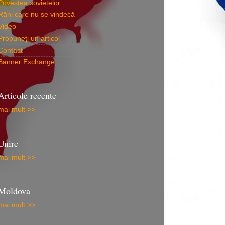
Povestea sovietelor
Răni care nu se vindecă
Video
Propuneţi un articol
Contact
Banner Exchange
Articole recente
mai mult >>
Unire
mai mult >>
Moldova
mai mult >>