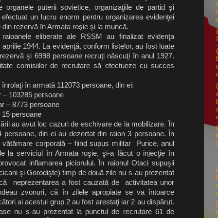
rganele puterii sovietice, organizaţiile de partid şi
 efectuat un lucru enorm pentru organizarea evidenţei
i din rezervă în Armata roşie şi la muncă.
n raioanele eliberate ale RSSM au finalizat evidenţa
 aprilie 1944. La evidenţă, conform listelor, au fost luate
rezervă şi 6998 persoane recruţi născuţi în anul 1927.
litate comisiilor de recrutare să efectueze cu succes
nrolaţi în armată 112073 persoane, din ei:
r – 103285 persoane
ar – 8773 persoane
 15 persoane
 au avut loc cazuri de eschivare de la mobilizare. În
 4 persoane, din ei au dezertat din raion 3 persoane. În
 vătămare corporală – fiind supus militar Purice, anul
e la serviciul în Armata roşie, şi-a făcut o injecţie în
provocat inflamarea piciorului. În raionul Otaci supuşii
icicani şi Gorodişte) timp de două zile nu s-au prezentat
t, că neprezentarea a fost cauzată de activitatea unor
eau zvonuri, că în zilele apropiate se va întoarce
ori ai acestui grup 2 au fost arestaţi iar 2 au dispărut.
ioase nu s-au prezentat la punctul de recrutare 61 de