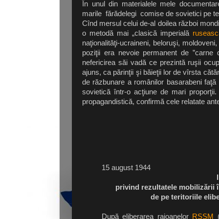
În unul din materialele mele documentar
marile fărădelegi comise de sovietici pe ter
Cînd mersul celui de-al doilea război mond
o metodă mai „clasică imperială
ruseasc
naţionalităţi-ucraineni, beloruşi, moldoven
poziţii era nevoie permanent de ”carne d
nefericirea săi vadă ce prezintă ruşii oc
ajuns, ca părinţii şi băieţii lor de vîrsta c
de răzbunare a românilor basarabeni faţă 
sovietică într-o acţiune de mari proporţi
propagandistică, confirmă cele relatate ante
15 august 1944
privind rezultatele mobilizării 
de pe teritoriile eli
După eliberarea raioanelor
RSSM
(