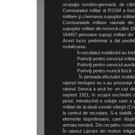
ocupaţia româno-germană, de către o
Comisariatul militar al RSSM a fost
militare şi chemarea supuşilor militar
Comisariatele militare raionale di
supuşilor militari din rezervă către 15
164457 persoane supuşi militari din 
Acest lucru preliminar a dat posibi
mobilizarea.
În rezultatul mobilizării au fost î
Potriviţi pentru serviciul milita
Potriviţi pentru serviciul auxili
Potriviţi pentru muncă fizică –
În perioada efectuării mobilizării
raionul Vertiujeni nu s-au prezentat
raionul Soroca a avut loc un caz de
naşterii 1921, în scopul eschivării d
picior, introducînd o soluţie care a 
militari de la două sovete săteşti (Cr
la centrul de recrutare. S-a stabili
elemente duşmănoase, care răspînd
armata română. Din cei patru conducăt
În raionul Lipcani din motive relig