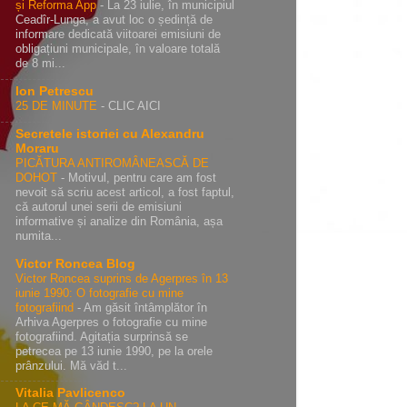
și Reforma App
-
La 23 iulie, în municipiul
Ceadîr-Lunga, a avut loc o ședință de
informare dedicată viitoarei emisiuni de
obligațiuni municipale, în valoare totală
de 8 mi...
Ion Petrescu
25 DE MINUTE
-
CLIC AICI
Secretele istoriei cu Alexandru
Moraru
PICĂTURA ANTIROMÂNEASCĂ DE
DOHOT
-
Motivul, pentru care am fost
nevoit să scriu acest articol, a fost faptul,
că autorul unei serii de emisiuni
informative și analize din România, așa
numita...
Victor Roncea Blog
Victor Roncea suprins de Agerpres în 13
iunie 1990: O fotografie cu mine
fotografiind
-
Am găsit întâmplător în
Arhiva Agerpres o fotografie cu mine
fotografiind. Agitația surprinsă se
petrecea pe 13 iunie 1990, pe la orele
prânzului. Mă văd t...
Vitalia Pavlicenco