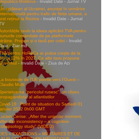
Republicii Moldova
- Invalid Date
- Jurnal TV
Un cetățean al Ucrainei, anunțat în urmărire
internațională pentru trafic de ființe umane, a
fost reținut la Rezina
- Invalid Date
- Jurnal
TV
Autoritățile revin la ideea aplicării TVA pentru
bunurile comandate de pe platformele
străine. Propun și o taxă per colet
- Invalid
Date
- Ziar.md
TVA pentru HoReCa ar putea crește de la
8% la 12% în 2027. Ce alte taxe propune
Guvernul
- Invalid Date
- Ziua de Azi
La boussole de l’UE pointe vers l’Ouest –
Claudio Mutti
Sperietoarea “pericolul rusesc”, un clișeu
propagandistic al atlantistilor
Covid-19 : Point de situation du Samedi 01
janvier 2022 0h00 GMT
Lucien Cerise: „After the unipolar moment,
after the inconsistency – a cognitive
collapsology study” (VIDEO)
DES « EXACTIONS » MILITAIRES ET DE
LEUR COUVERTURE MÉDIATIQUE