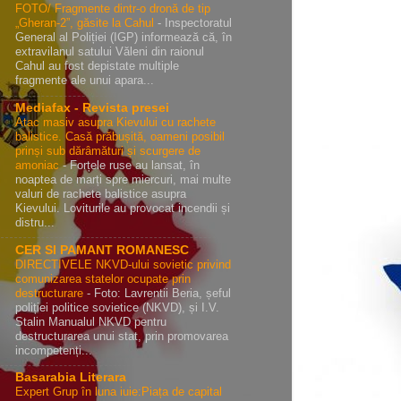
FOTO/ Fragmente dintr-o dronă de tip
„Gheran-2”, găsite la Cahul
-
Inspectoratul
General al Poliției (IGP) informează că, în
extravilanul satului Văleni din raionul
Cahul au fost depistate multiple
fragmente ale unui apara...
Mediafax - Revista presei
Atac masiv asupra Kievului cu rachete
balistice. Casă prăbușită, oameni posibil
prinși sub dărâmături și scurgere de
amoniac
-
Forțele ruse au lansat, în
noaptea de marți spre miercuri, mai multe
valuri de rachete balistice asupra
Kievului. Loviturile au provocat incendii și
distru...
CER SI PAMANT ROMANESC
DIRECTIVELE NKVD-ului sovietic privind
comunizarea statelor ocupate prin
destructurare
-
Foto: Lavrentii Beria, șeful
poliției politice sovietice (NKVD), și I.V.
Stalin Manualul NKVD pentru
destructurarea unui stat, prin promovarea
incompetenți...
Basarabia Literara
Expert Grup în luna iuie:Piața de capital