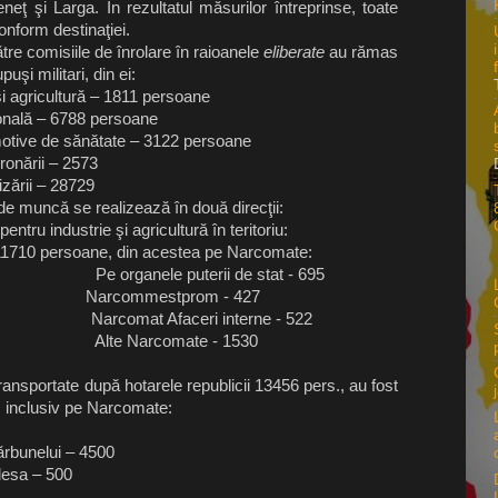
neţ şi Larga. În rezultatul măsurilor întreprinse, toate
onform destinaţiei.
 comisiile de înrolare în raioanele
eliberate
au rămas
şi militari, din ei:
 agricultură – 1811 persoane
ală – 6788 persoane
ve de sănătate – 3122 persoane
onării – 2573
ării – 28729
muncă se realizează în două direcţii:
ntru industrie şi agricultură în teritoriu:
 11710 persoane, din acestea pe Narcomate:
 organele puterii de stat - 695
rcommestprom - 427
rcomat Afaceri interne - 522
91 Alte Narcomate - 1530
ransportate după hotarele republicii 13456 pers., au fost
, inclusiv pe Narcomate:
cărbunelui – 4500
desa – 500