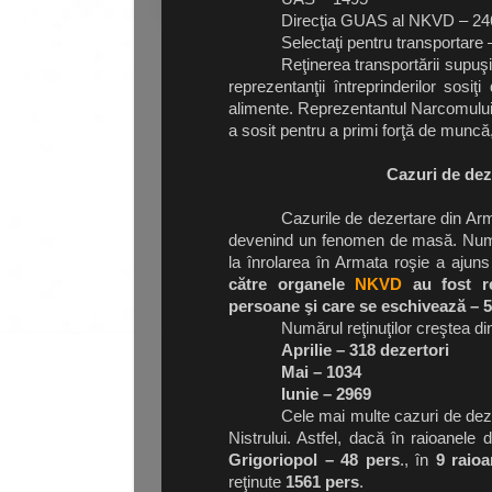
Direcţia GUAS al NKVD – 24
Selectaţi pentru transportare 
Reţinerea transportării supuşil
reprezentanţii întreprinderilor sosi
alimente. Reprezentantul Narcomului 
a sosit pentru a primi forţă de muncă, 
Cazuri de deze
Cazurile de dezertare din Arma
devenind un fenomen de masă. Numă
la înrolarea în Armata roşie a ajun
către organele
NKVD
au fost re
persoane şi care se eschivează – 
Numărul reţinuţilor creştea din
Aprilie – 318 dezert
Mai – 103
Iunie – 29
Cele mai multe cazuri de dezer
Nistrului. Astfel, dacă în raioanele 
Grigoriopol – 48 pers
., în
9 raioa
reţinute
1561 pers
.