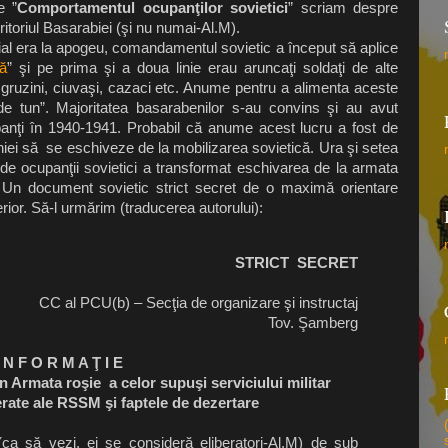
e ”
Comportamentul ocupanţilor sovietici
” scriam despre
itoriul Basarabiei (şi nu numai-Al.M).
ial era la apogeu, comandamentul sovietic a început
să aplice
ă
” şi pe prima şi a doua linie erau aruncaţi soldaţi de alte
i, gruzini, ciuvaşi, cazaci etc. Anume pentru a alimenta aceste
e tun”. Majoritatea basarabenilor s-au convins şi au avut
upanţi în 1940-1941. Probabil că anume acest lucru a fost de
ătăniei să se eschiveze de la mobilizarea sovietică. Ura şi setea
de ocupanţii sovietici a transformat eschivarea de la armata
i. Un document sovietic strict secret de o maximă orientare
rior. Să-l urmărim (traducerea autorului):
STRICT SECRET
CC al PCU(b) – Secţia de organizare şi instructaj
Tov. Şamberg
I N F O R M A Ţ I E
în Armata roşie a celor supuşi serviciului militar
berate ale RSSM şi faptele de dezertare
ca să vezi, ei se consideră eliberatori-Al.M) de sub