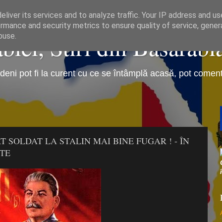
liver its services and to analyze traffic. Your IP address and u
rmance and security metrics to ensure quality of service, gene
iei, Stiri din Basarabi
buse.
eni pot fi la curent cu ce se întâmplă acasă, pot comenta 
: DECAT SOLDAT LA STALIN MAI BINE FUGAR ! - ÎN
TE