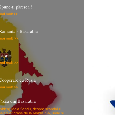
Spune-ţi părerea !
mai mult >>
Romania - Basarabia
mai mult >>
Istorie
mai mult >>
Cooperare cu Rusia
mai mult >>
Presa din Basarabia
(video) Maia Sandu, despre scandalul
salariilor grase de la MoldATSA, unde și