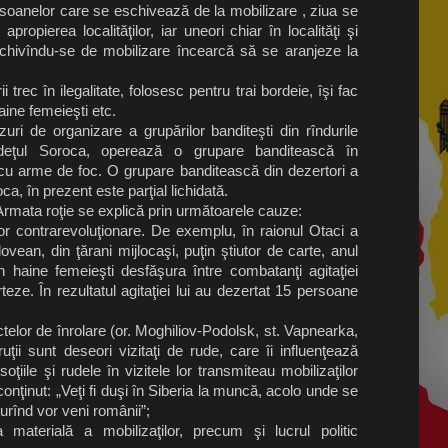
ersoanelor care se eschivează de la mobilizare , ziua se
apropierea localităţilor, iar uneori chiar în localităţi şi
hivîndu-se de mobilizare încearcă să se aranjeze la
i trec în ilegalitate, folosesc pentru trai bordeie, îşi fac
ine femeieşti etc.
ri de organizare a grupărilor banditeşti din rîndurile
 judeţul Soroca, operează o grupare banditească în
cu arme de foc. O grupare banditească din dezertori a
ca, în prezent este parţial lichidată.
rmata roţie se explică prin următoarele cauze:
elor contrarevoluţionare. De exemplu, în raionul Otaci a
ovean, din ţărani mijlocaşi, puţin ştiutor de carte, anul
n haine femeieşti desfăşura între combatanţi agitaţiei
teze. În rezultatul agitaţiei lui au dezertat 15 persoane
elor de înrolare (or. Moghiliov-Podolsk, st. Vapnearka,
ţii sunt deseori vizitaţi de rude, care îi influenţează
ţiile şi rudele în vizitele lor transmiteau mobilizaţilor
nţinut: „Veţi fi duşi în Siberia la muncă, acolo unde se
curînd vor veni românii”;
a materială a mobilizaţilor, precum şi lucrul politic