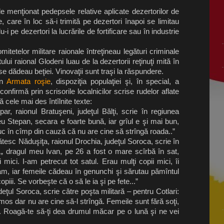
 menţionat pedepsele relative aplicate dezertorilor de
, care în loc să-i trimită pe dezertori înapoi se limitau
i pe dezertori la lucrările de fortificare sau în industrie
mitetelor militare raionale întreţineau legături criminale
tului raional Glodeni luau de la dezertorii reţinuţi mită în
e dădeau beţiei. Vinovaţii sunt traşi la răspundere.
în
Armata roşie
, dispoziţia populaţiei şi, în special, a
confirmă prin scrisorile localnicilor scrise rudelor aflate
 cele mai des întîlnite texte:
ar, raionul Bratuşeni, judeţul Bălţi, scrie în regiunea
eu Stepan, secara e foarte bună, iar grîul e şi mai bun,
c în cîmp din cauză că nu are cine să strîngă roada..”
sătesc Năduşiţa, raionul Drochia, judeţul Soroca, scrie în
: „ dragul meu Ivan, pe
26 a
fost o mare scîrbă în sat,
şi mici. I-am petrecut tot satul. Erau mulţi copii mici, îi
am, iar femeile cădeau în genunchi şi sărutau pămîntul
copiii. Se vorbeşte că o să le ia şi pe fete...”
deţul Soroca, scrie către poşta militară – pentru Cotlari:
umos dar nu are cine să-l strîngă. Femeile sunt fără soţi,
tiu. Roagă-te să-ţi dea drumul măcar pe o lună şi ne vei