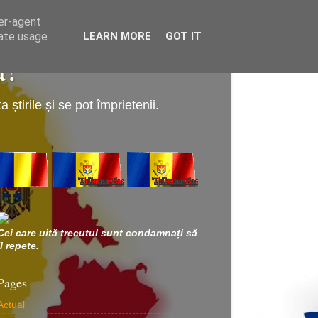
ser-agent
rate usage
LEARN MORE
GOT IT
a!
știrile și se pot împrietenii.
Cei care uită trecutul sunt condamnați să
îl repete.
Pages
Actual