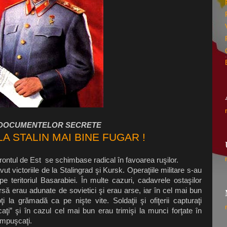
 DOCUMENTELOR SECRETE
LA STALIN
MAI
BINE FUGAR !
 frontul de Est se schimbase radical în favoarea ruşilor.
vut victoriile de
la Stalingrad
şi Kursk. Operaţiile militare s-au
 teritoriul Basarabiei. În multe cazuri, cadavrele ostaşilor
să erau adunate de sovietici şi erau arse, iar în cel mai bun
 la grămadă ca pe nişte vite. Soldaţii şi ofiţerii capturaţi
decaţi” şi în cazul cel mai bun erau trimişi la munci forţate în
 împuşcaţi.