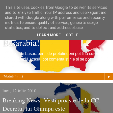
This site uses cookies from Google to deliver its services
and to analyze traffic. Your IP address and user-agent are
shared with Google along with performance and security
metrics to ensure quality of service, generate usage
Tribuna Basarabiei, Stiri din
statistics, and to detect and address abuse.
LEARN MORE
GOT IT
Basarabia!
Un loc unde basarabenii de pretutindeni pot fi la curent cu
ce se întâmplă acasă, pot comenta știrile și se pot
împrietenii.
▼
luni, 12 iulie 2010
Breaking News: Vesti proaste de la CC:
Decretul lui Ghimpu este