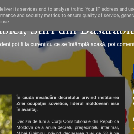
liver its services and to analyze traffic. Your IP address and u
rmance and security metrics to ensure quality of service, gene
iei, Stiri din Basarabi
buse.
eni pot fi la curent cu ce se întâmplă acasă, pot comenta 
În ciuda invalidării decretului privind instituirea
Zilei ocupaţiei sovietice, liderul moldovean iese
în avantaj.
Decizia de luni a Curţii Consituţionale din Republica
Moldova de a anula decretul preşedintelui interimar,
Mihai Ghimpu, privind declararea zilei de 28 iunie