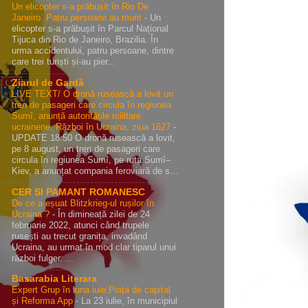
Un elicopter s-a prăbușit în Rio De
Janeiro. Patru persoane au murit
-
Un
elicopter s-a prăbușit în Parcul Național
Tijuca din Rio de Janeiro, Brazilia. În
urma accidentului, patru persoane, dintre
care trei turiști și-au pier...
Ziarul de Gardă
LIVE TEXT/ O dronă rusească a lovit un
tren de pasageri care circula în regiunea
Sumî, anunță autoritățile militare
ucrainene. Război în Ucraina, ziua 1627
-
UPDATE 18:50 O dronă rusească a lovit,
pe 8 august, un tren de pasageri care
circula în regiunea Sumî, pe ruta Sumî–
Kiev, a anunțat compania feroviară de s...
CER SI PAMANT ROMANESC
De ce a eșuat Blitzkrieg-ul rușilor în
Ucraina ?
-
În dimineață zilei de 24
februarie 2022, atunci când trupele
rusești au trecut granița, invadând
Ucraina, au urmat în mod clar tiparul unui
război fulger. ...
Basarabia Literara
Expert Grup în luna iuie:Piața de capital
și Reforma App
-
La 23 iulie, în municipiul