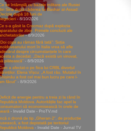
Ce se întâmplă cu bazele militare ale Rusiei
din Siria după căderea lui Bashar al-Assad:
Decizie după 18 luni de
negocieri
- 8/10/2026
Ce s-a găsit la Crocmaz după explozia
aparatului de zbor: Primele concluzii ale
anchetatorilor
- 8/9/2026
„Doi copii au rămas fără tată”: Soția
moldoveanului mort în Italia vrea să afle
adevărul despre circumstanțele în care
acesta a decedat. „Dacă există un vinovat,
să plătească”
- 8/9/2026
Cum a afectat-o pe fiica lui CRBL divorțul
părinților. Elena Vîșcu: „A fost rău. Mutatul în
Chișinău a fost cel mai bun lucru pe care l-
am făcut”
- 8/9/2026
Deficit de energie pentru a treia zi la rând în
Republica Moldova. Autoritățile fac apel la
consumatori să economisească în orele de
seară
- Invalid Date
- ProTV.md
Încă o dronă de tip „Gheran-2”, de producție
rusească, a fost depistată pe teritoriul
Republicii Moldova
- Invalid Date
- Jurnal TV