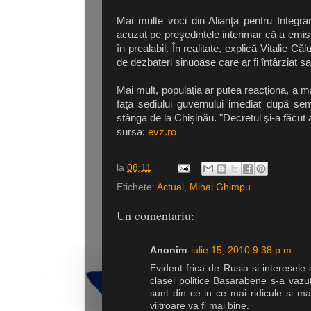
Mai multe voci din Alianţa pentru Integr
acuzat pe preşedintele interimar că a emis de
în prealabil. În realitate, explică Vitalie 
de dezbateri sinuoase care ar fi întârziat sa
Mai mult, populaţia ar putea reacţiona, a m
faţa sediului guvernului imediat după se
stânga de la Chişinău. "Decretul şi-a făcut as
sursa:
evz.ro
la
08:11
Etichete:
Actual
,
Mihai Ghimpu
Un comentariu:
Anonim
iulie 15, 2010 9:38 p.m.
Evident frica de Rusia si interesel
clasei politice Basarabene s-a vazut 
sunt din ce in ce mai ridicule si ma
viitroare va fi mai bine.