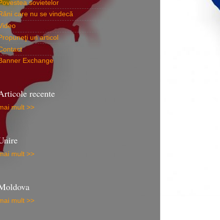
Povestea sovietelor
Răni care nu se vindecă
Video
Propuneţi un articol
Contact
Banner Exchange
Articole recente
mai mult >>
Unire
mai mult >>
Moldova
mai mult >>