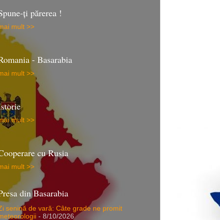
Spune-ţi părerea !
mai mult >>
Romania - Basarabia
mai mult >>
Istorie
mai mult >>
Cooperare cu Rusia
mai mult >>
Presa din Basarabia
Zi senină de vară: Câte grade ne promit
meteorologii
- 8/10/2026