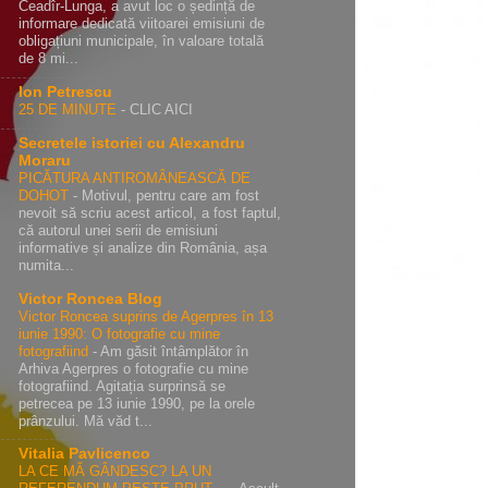
Ceadîr-Lunga, a avut loc o ședință de
informare dedicată viitoarei emisiuni de
obligațiuni municipale, în valoare totală
de 8 mi...
Ion Petrescu
25 DE MINUTE
-
CLIC AICI
Secretele istoriei cu Alexandru
Moraru
PICĂTURA ANTIROMÂNEASCĂ DE
DOHOT
-
Motivul, pentru care am fost
nevoit să scriu acest articol, a fost faptul,
că autorul unei serii de emisiuni
informative și analize din România, așa
numita...
Victor Roncea Blog
Victor Roncea suprins de Agerpres în 13
iunie 1990: O fotografie cu mine
fotografiind
-
Am găsit întâmplător în
Arhiva Agerpres o fotografie cu mine
fotografiind. Agitația surprinsă se
petrecea pe 13 iunie 1990, pe la orele
prânzului. Mă văd t...
Vitalia Pavlicenco
LA CE MĂ GÂNDESC? LA UN