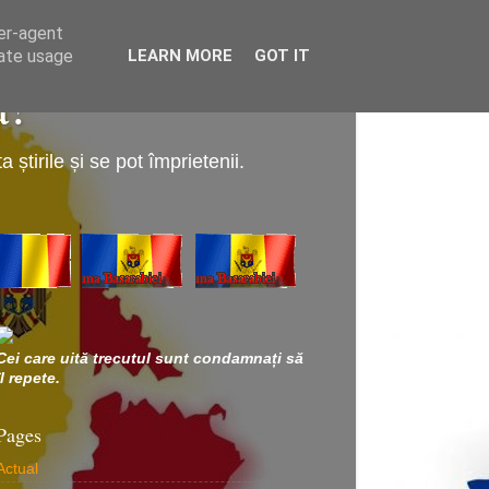
ser-agent
rate usage
LEARN MORE
GOT IT
a!
știrile și se pot împrietenii.
Cei care uită trecutul sunt condamnați să
îl repete.
Pages
Actual