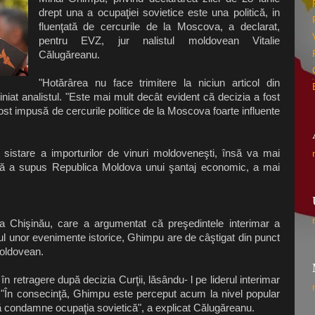
drept una a ocupaţiei sovietice este una politică, in
fluenţată de cercurile de la Moscova, a declarat,
pentru EVZ, jur nalistul moldovean Vitalie
Călugăreanu.
"Hotărârea nu face trimitere la niciun articol din
liniat analistul. "Este mai mult decât evident că decizia a fost
fost impusă de cercurile politice de la Moscova foarte influente
 sistare a importurilor de vinuri moldoveneşti, însă va mai
 că a supus Republica Moldova unui şantaj economic, a mai
 la Chişinău, care a argumentat că preşedintele interimar a
zul unor evenimente istorice, Ghimpu are de câştigat din punct
moldovean.
 în retragere după decizia Curţii, lăsându- l pe liderul interimar
ga. "În consecinţă, Ghimpu este perceput acum la nivel popular
să condamne ocupaţia sovietică", a explicat Călugăreanu.