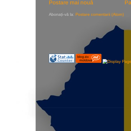
Postare mai nouă
Pa
Abonați-vă la:
Postare comentarii (Atom)