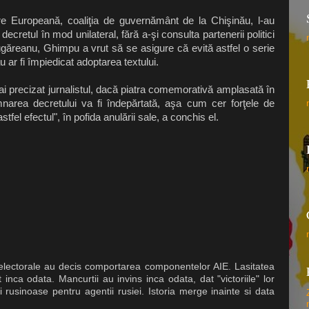
are Europeană, coaliţia de guvernământ de la Chişinău, l-au
cretul în mod unilateral, fără a-şi consulta partenerii politici
Călugăreanu, Ghimpu a vrut să se asigure că evită astfel o serie
u ar fi împiedicat adoptarea textului.
ai precizat jurnalistul, dacă piatra comemorativă amplasată în
mnarea decretului va fi îndepărtată, aşa cum cer forţele de
tfel efectul", în pofida anulării sale, a conchis el.
e electorale au decis comportarea componentelor AIE. Lasitatea
inca odata. Mancurtii au invins inca odata, dat "victoriile" lor
i rusinoase pentru agentii rusiei. Istoria merge inainte si data