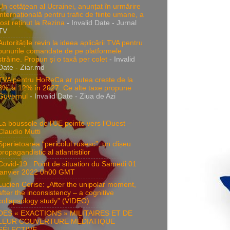
Un cetățean al Ucrainei, anunțat în urmărire
internațională pentru trafic de ființe umane, a
fost reținut la Rezina
- Invalid Date
- Jurnal
TV
Autoritățile revin la ideea aplicării TVA pentru
bunurile comandate de pe platformele
străine. Propun și o taxă per colet
- Invalid
Date
- Ziar.md
TVA pentru HoReCa ar putea crește de la
8% la 12% în 2027. Ce alte taxe propune
Guvernul
- Invalid Date
- Ziua de Azi
La boussole de l’UE pointe vers l’Ouest –
Claudio Mutti
Sperietoarea “pericolul rusesc”, un clișeu
propagandistic al atlantistilor
Covid-19 : Point de situation du Samedi 01
janvier 2022 0h00 GMT
Lucien Cerise: „After the unipolar moment,
after the inconsistency – a cognitive
collapsology study” (VIDEO)
DES « EXACTIONS » MILITAIRES ET DE
LEUR COUVERTURE MÉDIATIQUE
SÉLECTIVE