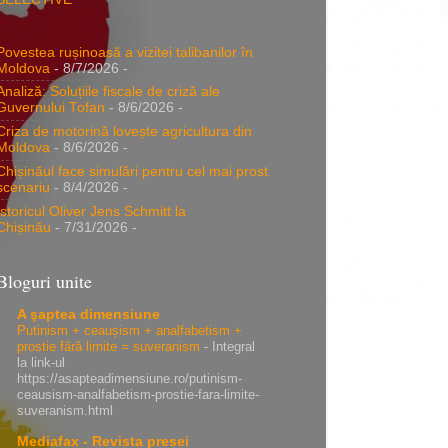
Povestea rușinoasă a vizitei talibanilor în
Moldova
- 8/7/2026
-
Analiză: Soluțiile fiscale de criză ale
Guvernului Tofan
- 8/6/2026
-
Criza de motorină lovește agricultura din
Moldova
- 8/6/2026
-
Chișinăul face simulări pentru cel mai prost
scenariu
- 8/4/2026
-
Istoricul Oliver Jens Schmitt la
Chișinău
- 7/31/2026
-
Bloguri unite
A şaptea dimensiune
Putinism + ceaușism + analfabetism +
prostie fără limite = suveranism
-
Integral
la link-ul
https://asapteadimensiune.ro/putinism-
ceausism-analfabetism-prostie-fara-limite-
suveranism.html
Mediafax - Revista presei