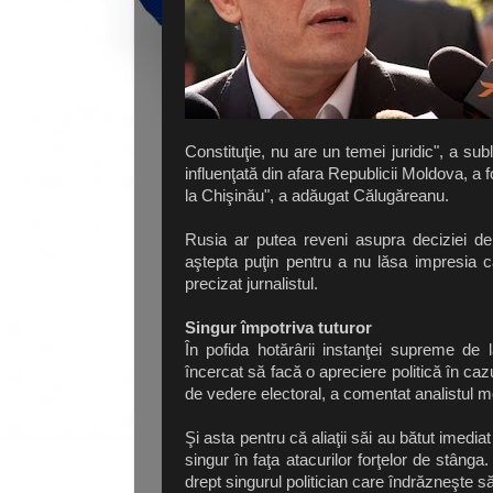
Constituţie, nu are un temei juridic", a sub
influenţată din afara Republicii Moldova, a 
la Chişinău", a adăugat Călugăreanu.
Rusia ar putea reveni asupra deciziei de
aştepta puţin pentru a nu lăsa impresia
precizat jurnalistul.
Singur împotriva tuturor
În pofida hotărârii instanţei supreme de
încercat să facă o apreciere politică în ca
de vedere electoral, a comentat analistul 
Şi asta pentru că aliaţii săi au bătut imediat
singur în faţa atacurilor forţelor de stân
drept singurul politician care îndrăzneşte 