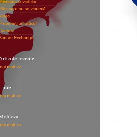
Povestea sovietelor
Răni care nu se vindecă
Video
Propuneţi un articol
Contact
Banner Exchange
Articole recente
mai mult >>
Unire
mai mult >>
Moldova
mai mult >>