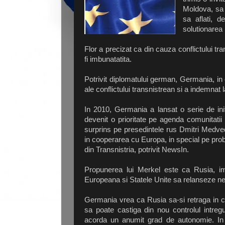
Moldova, sa v
sa aflati, 
solutionarea l
Flor a precizat ca din cauza conflictului t
fi imbunatatita.
Potrivit diplomatului german, Germania, in
ale conflictului transnistrean si a indemnat l
In 2010, Germania a lansat o serie de init
devenit o prioritate pe agenda comunitatii
surprins pe presedintele rus Dmitri Medve
in cooperarea cu Europa, in special pe probl
din Transnistria, potrivit NewsIn.
Propunerea lui Merkel este ca Rusia, 
Europeana si Statele Unite sa relanseze neg
Germania vrea ca Rusia sa-si retraga in ce
sa poate castiga din nou controlul intregulu
acorda un anumit grad de autonomie. In 