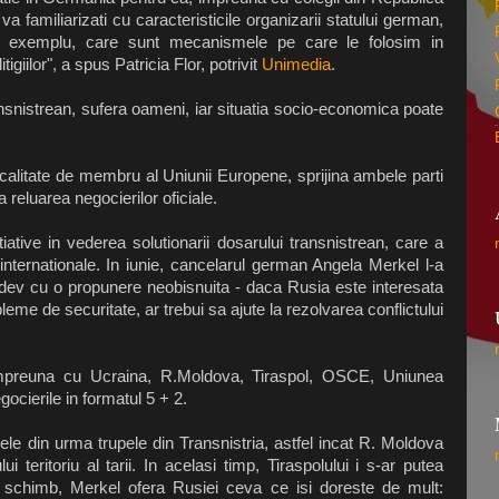
a familiarizati cu caracteristicile organizarii statului german,
de exemplu, care sunt mecanismele pe care le folosim in
itigiilor", a spus Patricia Flor, potrivit
Unimedia
.
ransnistrean, sufera oameni, iar situatia socio-economica poate
 calitate de membru al Uniunii Europene, sprijina ambele parti
a reluarea negocierilor oficiale.
iative in vederea solutionarii dosarului transnistrean, care a
 internationale. In iunie, cancelarul german Angela Merkel l-a
dev cu o propunere neobisnuita - daca Rusia este interesata
eme de securitate, ar trebui sa ajute la rezolvarea conflictului
impreuna cu Ucraina, R.Moldova, Tiraspol, OSCE, Uniunea
ocierile in formatul 5 + 2.
le din urma trupele din Transnistria, astfel incat R. Moldova
i teritoriu al tarii. In acelasi timp, Tiraspolului i s-ar putea
schimb, Merkel ofera Rusiei ceva ce isi doreste de mult: