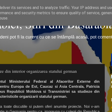
liver its services and to analyze traffic. Your IP address and u
rmance and security metrics to ensure quality of service, gene
iei, Stiri din Basarabi
buse.
eni pot fi la curent cu ce se întâmplă acasă, pot comenta 
ze din interior organizarea statului german
ntul Ministerului Federal al Afacerilor Externe din
ntru Europa de Est, Caucaz si Asia Centrala, Patricia
pus Republicii Moldova si Transnistriei sa studieze din
acteristicile organizarii statului german.
la toate discutiile si putem oferi anumite proiecte. Noi v-am
tatie in Germania pentru ca, impreuna cu colegii din Republica