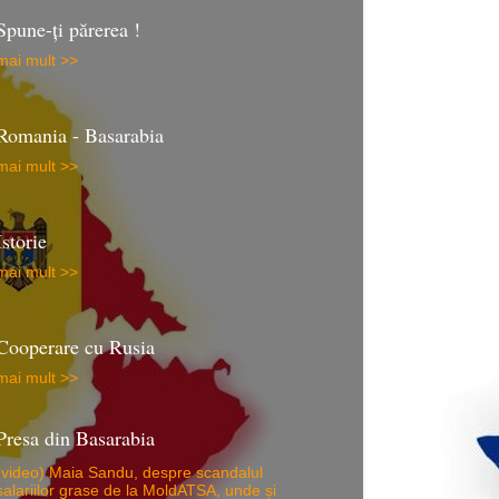
Spune-ţi părerea !
mai mult >>
Romania - Basarabia
mai mult >>
Istorie
mai mult >>
Cooperare cu Rusia
mai mult >>
Presa din Basarabia
(video) Maia Sandu, despre scandalul
salariilor grase de la MoldATSA, unde și