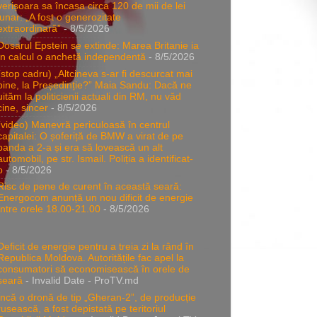
verișoara sa încasa circa 120 de mii de lei
lunar: „A fost o generozitate
extraordinară”
- 8/5/2026
Dosarul Epstein se extinde: Marea Britanie ia
în calcul o anchetă independentă
- 8/5/2026
(stop cadru) „Altcineva s-ar fi descurcat mai
bine, la Președinție?” Maia Sandu: Dacă ne
uităm la politicienii actuali din RM, nu văd
cine, sincer
- 8/5/2026
(video) Manevră periculoasă în centrul
capitalei: O șoferiță de BMW a virat de pe
banda a 2-a și era să lovească un alt
automobil, pe str. Ismail. Poliția a identificat-
o
- 8/5/2026
Risc de pene de curent în această seară:
Energocom anunță un nou dificit de energie
între orele 18.00-21.00
- 8/5/2026
Deficit de energie pentru a treia zi la rând în
Republica Moldova. Autoritățile fac apel la
consumatori să economisească în orele de
seară
- Invalid Date
- ProTV.md
Încă o dronă de tip „Gheran-2”, de producție
rusească, a fost depistată pe teritoriul