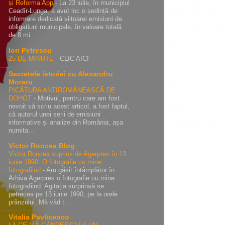
și Reforma App
-
La 23 iulie, în municipiul
Ceadîr-Lunga, a avut loc o ședință de
informare dedicată viitoarei emisiuni de
obligațiuni municipale, în valoare totală
de 8 mi...
Ion Petrescu
25 DE MINUTE
-
CLIC AICI
Secretele istoriei cu Alexandru
Moraru
PICĂTURA ANTIROMÂNEASCĂ DE
DOHOT
-
Motivul, pentru care am fost
nevoit să scriu acest articol, a fost faptul,
că autorul unei serii de emisiuni
informative și analize din România, așa
numita...
Victor Roncea Blog
Victor Roncea suprins de Agerpres în 13
iunie 1990: O fotografie cu mine
fotografiind
-
Am găsit întâmplător în
Arhiva Agerpres o fotografie cu mine
fotografiind. Agitația surprinsă se
petrecea pe 13 iunie 1990, pe la orele
prânzului. Mă văd t...
Vitalia Pavlicenco