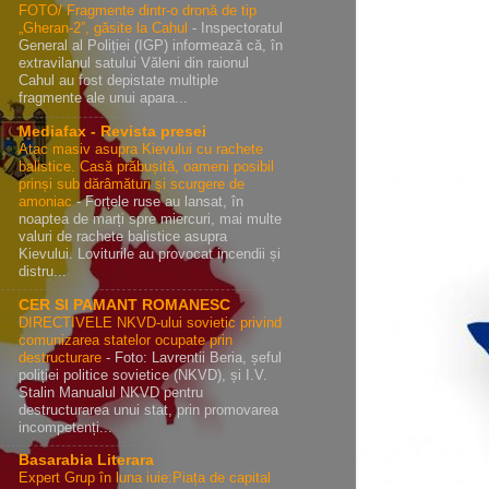
FOTO/ Fragmente dintr-o dronă de tip
„Gheran-2”, găsite la Cahul
-
Inspectoratul
General al Poliției (IGP) informează că, în
extravilanul satului Văleni din raionul
Cahul au fost depistate multiple
fragmente ale unui apara...
Mediafax - Revista presei
Atac masiv asupra Kievului cu rachete
balistice. Casă prăbușită, oameni posibil
prinși sub dărâmături și scurgere de
amoniac
-
Forțele ruse au lansat, în
noaptea de marți spre miercuri, mai multe
valuri de rachete balistice asupra
Kievului. Loviturile au provocat incendii și
distru...
CER SI PAMANT ROMANESC
DIRECTIVELE NKVD-ului sovietic privind
comunizarea statelor ocupate prin
destructurare
-
Foto: Lavrentii Beria, șeful
poliției politice sovietice (NKVD), și I.V.
Stalin Manualul NKVD pentru
destructurarea unui stat, prin promovarea
incompetenți...
Basarabia Literara
Expert Grup în luna iuie:Piața de capital