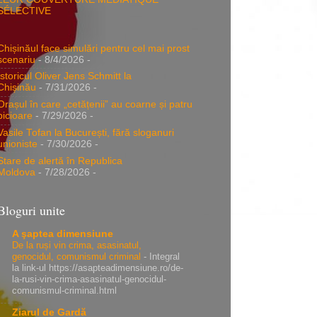
SÉLECTIVE
Chișinăul face simulări pentru cel mai prost
scenariu
- 8/4/2026
-
Istoricul Oliver Jens Schmitt la
Chișinău
- 7/31/2026
-
Orașul în care „cetățenii” au coarne și patru
picioare
- 7/29/2026
-
Vasile Tofan la București, fără sloganuri
unioniste
- 7/30/2026
-
Stare de alertă în Republica
Moldova
- 7/28/2026
-
Bloguri unite
A şaptea dimensiune
De la ruși vin crima, asasinatul,
genocidul, comunismul criminal
-
Integral
la link-ul https://asapteadimensiune.ro/de-
la-rusi-vin-crima-asasinatul-genocidul-
comunismul-criminal.html
Ziarul de Gardă