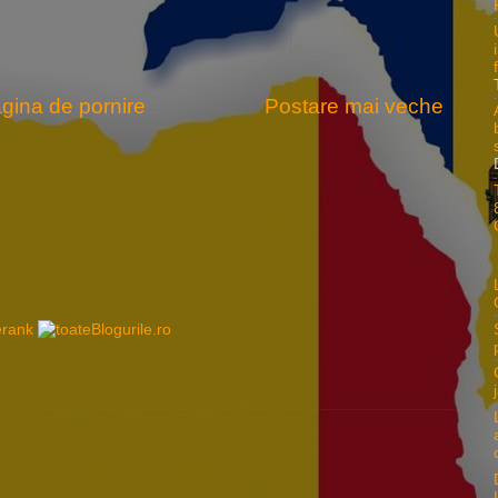
gina de pornire
Postare mai veche