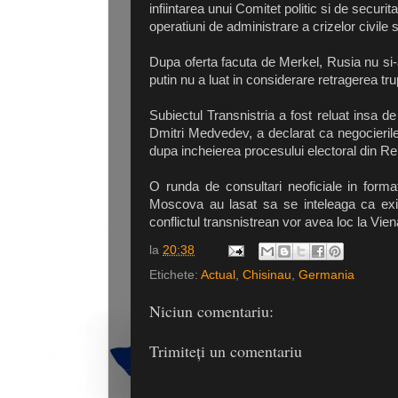
infiintarea unui Comitet politic si de secur
operatiuni de administrare a crizelor civile si
Dupa oferta facuta de Merkel, Rusia nu si-a
putin nu a luat in considerare retragerea tru
Subiectul Transnistria a fost reluat insa d
Dmitri Medvedev, a declarat ca negocierile 
dupa incheierea procesului electoral din R
O runda de consultari neoficiale in format
Moscova au lasat sa se inteleaga ca exis
conflictul transnistrean vor avea loc la Vien
la
20:38
Etichete:
Actual
,
Chisinau
,
Germania
Niciun comentariu:
Trimiteți un comentariu