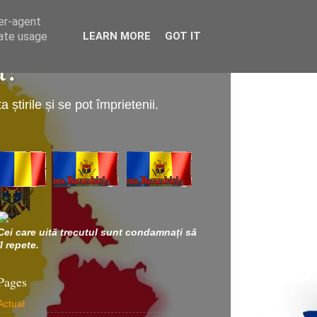
ser-agent
rate usage
LEARN MORE
GOT IT
a!
știrile și se pot împrietenii.
Cei care uită trecutul sunt condamnați să
îl repete.
Pages
Actual