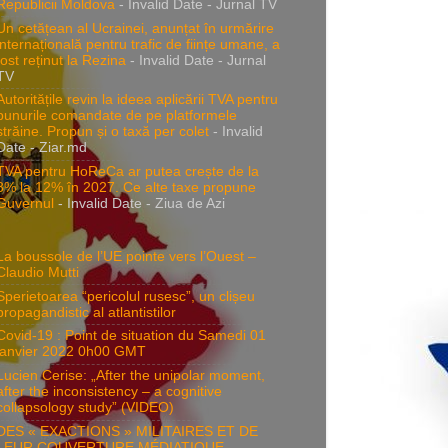
Republicii Moldova
- Invalid Date
- Jurnal TV
Un cetățean al Ucrainei, anunțat în urmărire
internațională pentru trafic de ființe umane, a
fost reținut la Rezina
- Invalid Date
- Jurnal
TV
Autoritățile revin la ideea aplicării TVA pentru
bunurile comandate de pe platformele
străine. Propun și o taxă per colet
- Invalid
Date
- Ziar.md
TVA pentru HoReCa ar putea crește de la
8% la 12% în 2027. Ce alte taxe propune
Guvernul
- Invalid Date
- Ziua de Azi
La boussole de l’UE pointe vers l’Ouest –
Claudio Mutti
Sperietoarea “pericolul rusesc”, un clișeu
propagandistic al atlantistilor
Covid-19 : Point de situation du Samedi 01
janvier 2022 0h00 GMT
Lucien Cerise: „After the unipolar moment,
after the inconsistency – a cognitive
collapsology study” (VIDEO)
DES « EXACTIONS » MILITAIRES ET DE
LEUR COUVERTURE MÉDIATIQUE