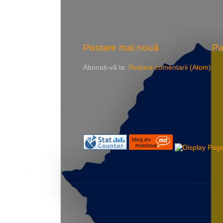
Postare mai nouă
Pa
Abonați-vă la:
Postare comentarii (Atom)