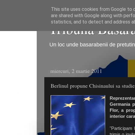
This site uses cookies from Google to de
are shared with Google along with perfo
Tribuna Basarab
statistics, and to detect and address a
Un loc unde basarabenii de pretutind
miercuri, 2 martie 2011
Berlinul propune Chisinaului sa studie
Reprezenta
Germania pe
Flor, a pro
interior car
"Participam 
trimis o invi