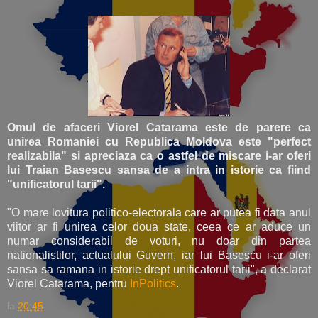
Omul de afaceri Viorel Catarama este de parere ca
unirea Romaniei cu Republica Moldova este "perfect
realizabila" si apreciaza ca o astfel de miscare i-ar oferi
lui Traian Basescu sansa de a intra in istorie ca fiind
"unificatorul tarii".
"O mare lovitura politico-electorala care ar putea fi data anul
viitor ar fi unirea celor doua state, ceea ce ar aduce un
numar considerabil de voturi, nu doar din partea
nationalistilor, actualului Guvern, iar lui Basescu i-ar oferi
sansa sa ramana in istorie drept unificatorul tarii", a declarat
Viorel Catarama, pentru
InPolitics
.
la
20:45