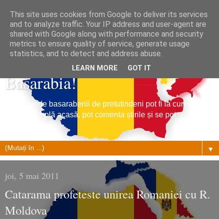
This site uses cookies from Google to deliver its services
and to analyze traffic. Your IP address and user-agent are
shared with Google along with performance and security
metrics to ensure quality of service, generate usage
Tribuna Basarabiei, Stiri din
statistics, and to detect and address abuse.
LEARN MORE
GOT IT
Basarabia!
Un loc unde basarabenii de pretutindeni pot fi la curent cu
ce se întâmplă acasă, pot comenta știrile și se pot
împrietenii.
▼
joi, 5 mai 2011
Catarama profeteste unirea Romaniei cu R.
Moldova