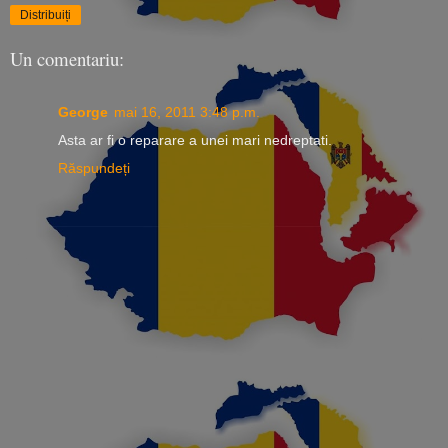
Distribuiți
Un comentariu:
George
mai 16, 2011 3:48 p.m.
Asta ar fi o reparare a unei mari nedreptati.
Răspundeți