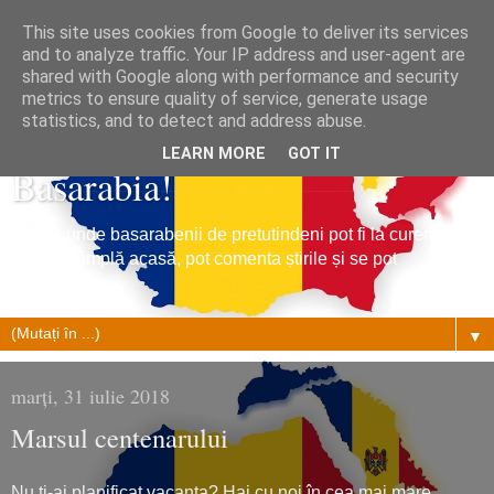
This site uses cookies from Google to deliver its services
and to analyze traffic. Your IP address and user-agent are
shared with Google along with performance and security
metrics to ensure quality of service, generate usage
Tribuna Basarabiei, Stiri din
statistics, and to detect and address abuse.
LEARN MORE
GOT IT
Basarabia!
Un loc unde basarabenii de pretutindeni pot fi la curent cu
ce se întâmplă acasă, pot comenta știrile și se pot
împrietenii.
▼
marți, 31 iulie 2018
Marsul centenarului
Nu ți-ai planificat vacanța? Hai cu noi în cea mai mare