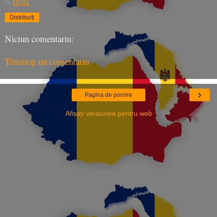
la
10:01
Distribuiți
Niciun comentariu:
Trimiteți un comentariu
›
Pagina de pornire
Afișați versiunea pentru web