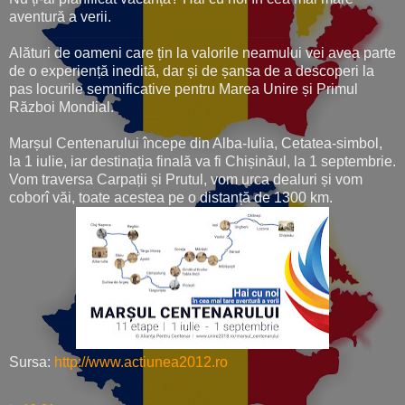
aventură a verii.
Alături de oameni care țin la valorile neamului vei avea parte
de o experiență inedită, dar și de șansa de a descoperi la
pas locurile semnificative pentru Marea Unire și Primul
Război Mondial.
Marșul Centenarului începe din Alba-Iulia, Cetatea-simbol,
la 1 iulie, iar destinația finală va fi Chișinăul, la 1 septembrie.
Vom traversa Carpații și Prutul, vom urca dealuri și vom
coborî văi, toate acestea pe o distanță de 1300 km.
Sursa:
http://www.actiunea2012.ro