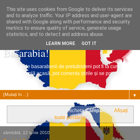
This site uses cookies from Google to deliver its services
and to analyze traffic. Your IP address and user-agent are
shared with Google along with performance and security
metrics to ensure quality of service, generate usage
Tribuna Basarabiei, Stiri din
statistics, and to detect and address abuse.
LEARN MORE
GOT IT
Basarabia!
Un loc unde basarabenii de pretutindeni pot fi la curent cu
ce se întâmplă acasă, pot comenta știrile și se pot
împrietenii.
▼
Se afișează postările cu eticheta
Campanie
.
Afișați
toate postările
sâmbătă, 12 iunie 2010