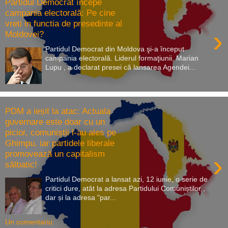
Partidul Democrat începe
campania electorală: Pe cine
vreti in functia de presedinte al
›
Moldovei?
Partidul Democrat din Moldova şi-a început
campania electorală. Liderul formaţiunii, Marian
Lupu , a declarat presei că lansarea Agendei...
PDM a ieșit la atac: Actuala
guvernare este doar cu un
picior, comuniștii l-au ales pe
Ghimpu, iar partidele liberale
promovează un capitalism
›
sălbatic!
Partidul Democrat a lansat azi, 12 iunie, o serie de
critici dure, atât la adresa Partidului Comuniștilor ,
dar și la adresa "par...
Un comentariu: