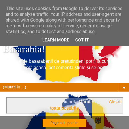
This site uses cookies from Google to deliver its services
and to analyze traffic. Your IP address and user-agent are
shared with Google along with performance and security
metrics to ensure quality of service, generate usage
Tribuna Basarabiei, Stiri din
statistics, and to detect and address abuse.
LEARN MORE
GOT IT
Basarabia!
Un loc unde basarabenii de pretutindeni pot fi la curent cu
ce se întâmplă acasă, pot comenta știrile și se pot
împrietenii.
▼
Nu există nicio postare cu eticheta
Manifestatie
.
Afișați
toate postările
Pagina de pornire