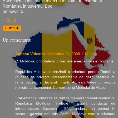
Baconschi a fost numit miercuri ministru de externe al
României, în guvernul Boc
hotnews.ro
la
01:13
Distribuiți
Un comentariu:
Adriean Videanu
decembrie 24, 2009 1:14 a.m.
R. Moldova, prioritate în proiectele energetice ale României
Republica Moldova reprezintă o prioritate pentru România
în ceea ce priveşte interconectările de gaze naturale cu
ţările vecine, a declarat, marţi, Adriean Videanu, propus
ministru al Economiei, Comerţului şi Mediului de Afaceri.
"Parlamentul urmează să ratifice memorandumul semnat cu
Republica Moldova. Trebuie finalizată conducta de
interconectare Suceava - Bălţi, inclusiv un proiect în
sectorul gazelor naturale. Astfel, Moldova este o prioritate