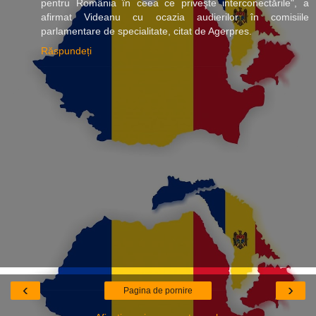
pentru România în ceea ce priveşte interconectările", a
afirmat Videanu cu ocazia audierilor în comisiile
parlamentare de specialitate, citat de Agerpres.
Răspundeți
‹
›
Pagina de pornire