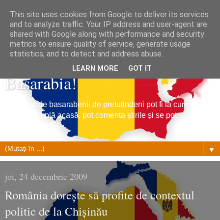
This site uses cookies from Google to deliver its services
and to analyze traffic. Your IP address and user-agent are
shared with Google along with performance and security
metrics to ensure quality of service, generate usage
Tribuna Basarabiei, Stiri din
statistics, and to detect and address abuse.
LEARN MORE
GOT IT
Basarabia!
Un loc unde basarabenii de pretutindeni pot fi la curent cu
ce se întâmplă acasă, pot comenta știrile și se pot
împrietenii.
▼
joi, 24 decembrie 2009
România doreşte să profite de contextul
politic de la Chişinău