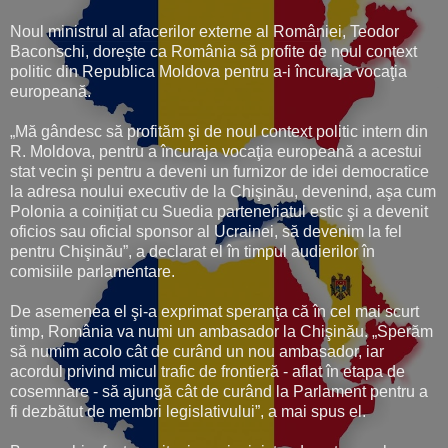
Noul ministrul al afacerilor externe al României, Teodor
Baconschi, doreşte ca România să profite de noul context
politic din Republica Moldova pentru a-i încuraja vocaţia
europeană.
„Mă gândesc să profităm şi de noul context politic intern din
R. Moldova, pentru a încuraja vocaţia europeană a acestui
stat vecin şi pentru a deveni un furnizor de idei democratice
la adresa noului executiv de la Chişinău, devenind, aşa cum
Polonia a coiniţiat cu Suedia parteneriatul estic şi a devenit
oficios sau oficial sponsor al Ucrainei, să devenim la fel
pentru Chişinău”, a declarat el în timpul audierilor în
comisiile parlamentare.
De asemenea el şi-a exprimat speranţa că în cel mai scurt
timp, România va numi un ambasador la Chişinău. „Sperăm
să numim acolo cât de curând un nou ambasador, iar
acordul privind micul trafic de frontieră - aflat în etapa de
cosemnare - să ajungă cât de curând la Parlament pentru a
fi dezbătut de membri legislativului”, a mai spus el.