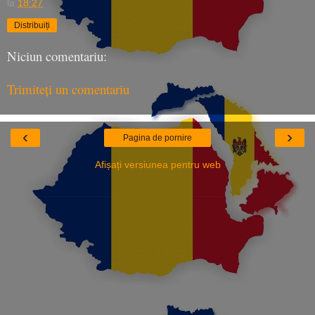
la
18:27
Distribuiți
Niciun comentariu:
Trimiteți un comentariu
‹
›
Pagina de pornire
Afișați versiunea pentru web