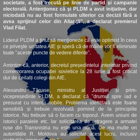
societate, a fost trecută pe linie de partid şi campanie
electorală. Antenţionez că şi PLDM a avut iniţiative, dar
niciodată nu au fost formulate ulterior ca decizii fără a
avea sprijinul celor din Alianţă", a declarat premierul
Vlad Filat.
Liderul PLDM a ţinut să menţioneze că este optimist în ceea
ce priveşte unitatea AIE şi speră că de mâine vor fi eliminate
toate "aceste puncte de vedere diferite".
Amintim că, anterior, decretul președintelui interimar privind
comemorarea ocupației sovietice la 28 iunie a fost criticat
dur de ceilalți colegi din AIE.
Alexandru Tănase, ministru al Justiției și prim-
vicepreședinte PLDM, a declarat că "drumul spre iad e
presurat cu intenții nobile. Problema identitară este foarte
sensibilă și trebuie rezolvată pornind de la principiile
istorice. Nu trebuie să o facem cu toporul. Avem uniuni de
istorici paralele etc. Iar solicitarea de retragere a armatei
ruse din Transnistria nu este una nouă. De ma multe ori
autoritățile R. Moldova au solicitat acest lucru, inclusiv