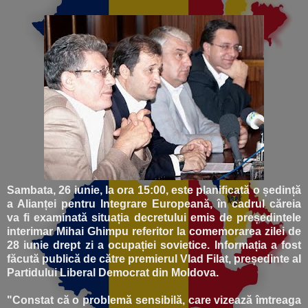
Sambata, 26 iunie, la ora 15:00, este planificată o ședință
a Alianței pentru Integrare Europeană, în cadrul căreia
va fi examinată situația decretului emis de președintele
interimar Mihai Ghimpu referitor la comemorarea zilei de
28 iunie drept zi a ocupației sovietice. Informația a fost
făcută publică de către premierul Vlad Filat, președinte al
Partidului Liberal Democrat din Moldova.
"Constat că o problemă sensibilă, care vizează îmtreaga