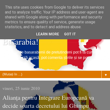
This site uses cookies from Google to deliver its services
and to analyze traffic. Your IP address and user-agent are
shared with Google along with performance and security
metrics to ensure quality of service, generate usage
Tribuna Basarabiei, Stiri din
statistics, and to detect and address abuse.
LEARN MORE
GOT IT
Basarabia!
Un loc unde basarabenii de pretutindeni pot fi la curent cu
ce se întâmplă acasă, pot comenta știrile și se pot
împrietenii.
▼
vineri, 25 iunie 2010
Alianța pentru Integrare Europeană va
decide soarta decretului lui Ghimpu