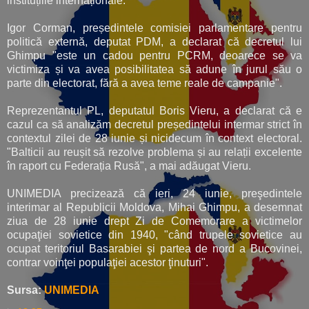
instituțiile internaționale."
Igor Corman, președintele comisiei parlamentare pentru
politică externă, deputat PDM, a declarat că decretul lui
Ghimpu "este un cadou pentru PCRM, deoarece se va
victimiza și va avea posibilitatea să adune în jurul său o
parte din electorat, fără a avea teme reale de campanie".
Reprezentantul PL, deputatul Boris Vieru, a declarat că e
cazul ca să analizăm decretul președintelui intermar strict în
contextul zilei de 28 iunie și nicidecum în context electoral.
"Balticii au reușit să rezolve problema și au relații excelente
în raport cu Federația Rusă", a mai adăugat Vieru.
UNIMEDIA precizează că ieri, 24 iunie, preşedintele
interimar al Republicii Moldova, Mihai Ghimpu, a desemnat
ziua de 28 iunie drept Zi de Comemorare a victimelor
ocupaţiei sovietice din 1940, "când trupele sovietice au
ocupat teritoriul Basarabiei şi partea de nord a Bucovinei,
contrar voinţei populaţiei acestor ţinuturi".
Sursa:
UNIMEDIA