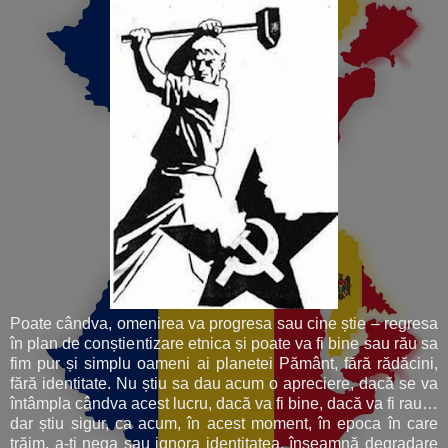
Poate cândva, omenirea va progresa sau cine știe – regresa
în plan de conștientizare etnica și poate va fi bine sau rău sa
fim pur și simplu oameni ai planetei Pământ, fără rădăcini,
fără identitate. Nu știu sa dau acum o apreciere, dacă se va
întâmpla cândva acest lucru, dacă va fi bine, dacă va fi rau…
dar știu sigur, ca acum, în acest moment, în epoca în care
trăim, a-ți nega sau ignora identitatea, înseamnă degradare