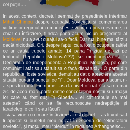
cel puțin….
In acest context, decretul semnat de președintele interimar
Mihai Ghimpu
despre ocupația sovietica și comemorarea
victimelor regimului comunist este venit nu prea devreme, ci
chiar cu întârziere, fiindcă pana acum niciun președinte al
Moldovei
nu a avut curajul sa-o facă. Dar mai bine mai târziu
decât niciodată. Ori, despre faptul ca a fost o ocupație (altfel
ce ar cauta trupele armatei 14 pana în ziua de azi pe
teritoriul Republicii Moldova???) se menționează și în
Declarația de independenta a Republicii Moldova, pe care
comuniștii atât sau stăruit sa o facă dispărută… O parte din
republicile, foste sovietice, demult au dat o apreciere acestei
situații, punând punctul pe "i" . Doar Moldova, pana acum, n-
a spus lucrurilor pe nume, asa la nivel oficial. Ca sa nu mai
zic de acea mare parte dintre concetățenii noștrii și urmașii
lor care au fost duși în Siberia… ei cât trebuie sa mai
astepte? când or sa fie recunoscute nedreptățile și
faradelegile ce li s-au făcut?
șiasa vine cu o mare întârziere acest decret… as fi vrut sa-l
fi apucat și bunelul meu ridicat în Siberia de “eliberatorii
sovietici”, și moșul meu “pierdut” în regiunea Arhanghelsc…