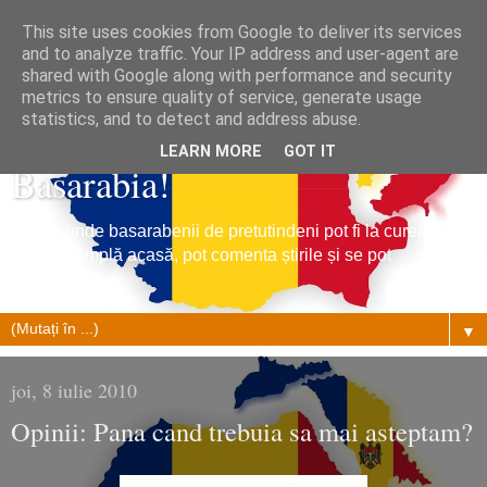
This site uses cookies from Google to deliver its services
and to analyze traffic. Your IP address and user-agent are
shared with Google along with performance and security
metrics to ensure quality of service, generate usage
Tribuna Basarabiei, Stiri din
statistics, and to detect and address abuse.
LEARN MORE
GOT IT
Basarabia!
Un loc unde basarabenii de pretutindeni pot fi la curent cu
ce se întâmplă acasă, pot comenta știrile și se pot
împrietenii.
▼
joi, 8 iulie 2010
Opinii: Pana cand trebuia sa mai asteptam?