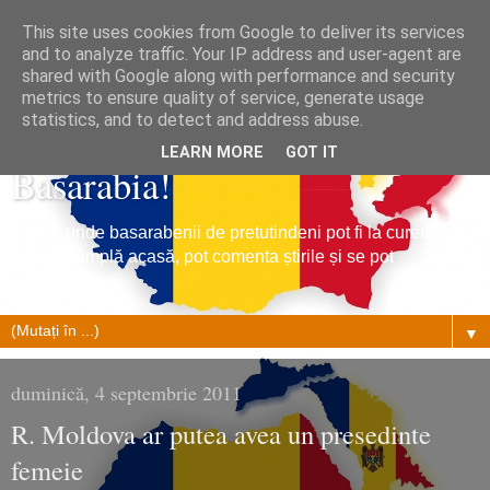
This site uses cookies from Google to deliver its services
and to analyze traffic. Your IP address and user-agent are
shared with Google along with performance and security
metrics to ensure quality of service, generate usage
Tribuna Basarabiei, Stiri din
statistics, and to detect and address abuse.
LEARN MORE
GOT IT
Basarabia!
Un loc unde basarabenii de pretutindeni pot fi la curent cu
ce se întâmplă acasă, pot comenta știrile și se pot
împrietenii.
▼
duminică, 4 septembrie 2011
R. Moldova ar putea avea un presedinte
femeie