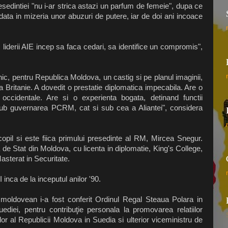
esedintiei "nu i-ar strica astazi un parfum de femeie", dupa ce
ndata in mizeria unor abuzuri de putere, iar de doi ani incoace
liderii AIE incep sa faca cedari, sa identifice un compromis",
nic, pentru Republica Moldova, un castig si pe planul imaginii,
ea Britanie. A dovedit o prestatie diplomatica impecabila. Are o
ce occidentale. Are si o experienta bogata, detinand functii
 sub guvernarea PCRM, cat si sub cea a Aliantei", considera
opil si este fiica primului presedinte al RM, Mircea Snegur.
 Stat din Moldova, cu licenta in diplomatie, King's College,
asterat in Securitate.
nca de la inceputul anilor '90.
 moldovean i-a fost conferit Ordinul Regal Steaua Polara in
diei, pentru contribuţie personala la promovarea relatiilor
 al Republicii Moldova in Suedia si ulterior viceministru de