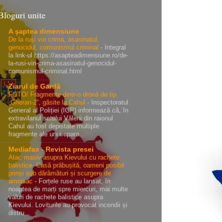
Bloguri unite
A şaptea dimensiune
De la ruși vin crima, asasinatul,
genocidul, comunismul criminal
-
Integral
la link-ul https://asapteadimensiune.ro/de-
la-rusi-vin-crima-asasinatul-genocidul-
comunismul-criminal.html
Ziarul de Gardă
FOTO/ Fragmente dintr-o dronă de tip
„Gheran-2”, găsite la Cahul
-
Inspectoratul
General al Poliției (IGP) informează că, în
extravilanul satului Văleni din raionul
Cahul au fost depistate multiple
fragmente ale unui apara...
Mediafax - Revista presei
Atac masiv asupra Kievului cu rachete
balistice. Casă prăbușită, oameni posibil
prinși sub dărâmături și scurgere de
amoniac
-
Forțele ruse au lansat, în
noaptea de marți spre miercuri, mai multe
valuri de rachete balistice asupra
Kievului. Loviturile au provocat incendii și
distru...