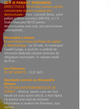
CER SI PAMANT ROMANESC
DIRECTIVELE NKVD-ului sovietic privind
comunizarea statelor ocupate prin
destructurare
-
Foto: Lavrentii Beria, șeful
poliției politice sovietice (NKVD), și I.V.
Stalin Manualul NKVD pentru
destructurarea unui stat, prin promovarea
incompetenți...
Basarabia Literara
Expert Grup în luna iuie:Piața de capital
și Reforma App
-
La 23 iulie, în municipiul
Ceadîr-Lunga, a avut loc o ședință de
informare dedicată viitoarei emisiuni de
obligațiuni municipale, în valoare totală
de 8 mi...
Ion Petrescu
25 DE MINUTE
-
CLIC AICI
Secretele istoriei cu Alexandru
Moraru
PICĂTURA ANTIROMÂNEASCĂ DE
DOHOT
-
Motivul, pentru care am fost
nevoit să scriu acest articol, a fost faptul,
că autorul unei serii de emisiuni
informative și analize din România, așa
numita...