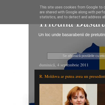
This site uses cookies from Google to de
are shared with Google along with perfo
Tribuna Basarab
statistics, and to detect and address a
Un loc unde basarabenii de pretutind
Se afișează postările cu et
duminică, 4 septembrie 2011
R. Moldova ar putea avea un presedint