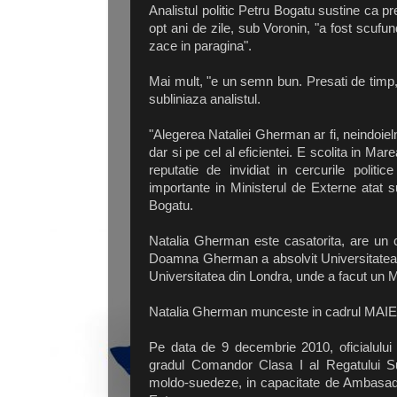
Analistul politic Petru Bogatu sustine ca pr
opt ani de zile, sub Voronin, "a fost scufu
zace in paragina".
Mai mult, "e un semn bun. Presati de timp, 
subliniaza analistul.
"Alegerea Nataliei Gherman ar fi, neindoiel
dar si pe cel al eficientei. E scolita in Mar
reputatie de invidiat in cercurile politi
importante in Ministerul de Externe atat
Bogatu.
Natalia Gherman este casatorita, are un c
Doamna Gherman a absolvit Universitatea de
Universitatea din Londra, unde a facut un M
Natalia Gherman munceste in cadrul MAIEI i
Pe data de 9 decembrie 2010, oficialului
gradul Comandor Clasa I al Regatului Sue
moldo-suedeze, in capacitate de Ambasador