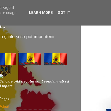
ser-agent
rate usage
LEARN MORE
GOT IT
a!
știrile și se pot împrietenii.
Cei care uită trecutul sunt condamnați să
îl repete.
Pages
Actual