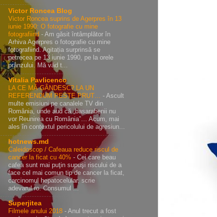
Victor Roncea Blog
Victor Roncea suprins de Agerpres în 13
iunie 1990: O fotografie cu mine
fotografiind
-
Am găsit întâmplător în
Arhiva Agerpres o fotografie cu mine
fotografiind. Agitația surprinsă se
petrecea pe 13 iunie 1990, pe la orele
prânzului. Mă văd t...
Vitalia Pavlicenco
LA CE MĂ GÂNDESC? LA UN
REFERENDUM PESTE PRUT…
-
Ascult
multe emisiuni pe canalele TV din
România, unde aud că „basarabenii nu
vor Reunirea cu România”… Acum, mai
ales în contextul pericolului de agresiun...
hotnews.md
Caleidoscop / Cafeaua reduce riscul de
cancer la ficat cu 40%
-
Cei care beau
cafea sunt mai puţin supuşi riscului de a
face cel mai comun tip de cancer la ficat,
carcinomul hepatocelular, scrie
adevarul.ro. Consumul ...
Superjitea
Filmele anului 2018
-
Anul trecut a fost