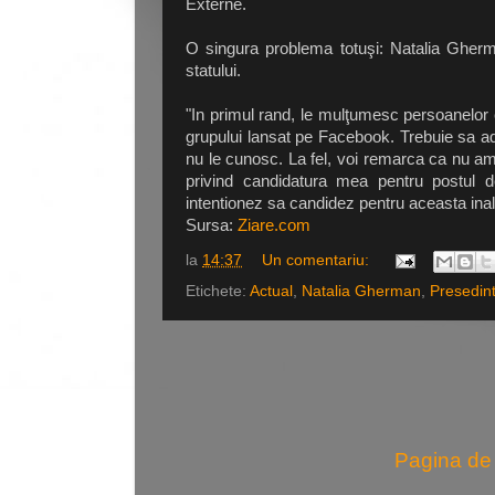
Externe.
O singura problema totuşi: Natalia Gherm
statului.
"In primul rand, le mulţumesc persoanelor c
grupului lansat pe Facebook. Trebuie sa ad
nu le cunosc. La fel, voi remarca ca nu am
privind candidatura mea pentru postul 
intentionez sa candidez pentru aceasta ina
Sursa:
Ziare.com
la
14:37
Un comentariu:
Etichete:
Actual
,
Natalia Gherman
,
Presedin
Pagina de 