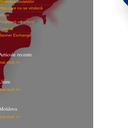
Povestea sovietelor
Răni care nu se vindecă
Video
Propuneţi un articol
Contact
Banner Exchange
Articole recente
mai mult >>
Unire
mai mult >>
Moldova
mai mult >>