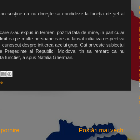
an susţine ca nu doreşte sa candideze la funcţia de şef al
are s-au expus în termeni pozitivi fata de mine, în particular
mit ca pe multe persoane care au lansat initiativa respectiva
 cunoscut despre initierea acelui grup. Cat priveste subiectul
de Preşedinte al Republicii Moldova, tin sa remarc ca nu
lta functie", a spus Natalia Gherman.
te
pornire
Postări mai vechi