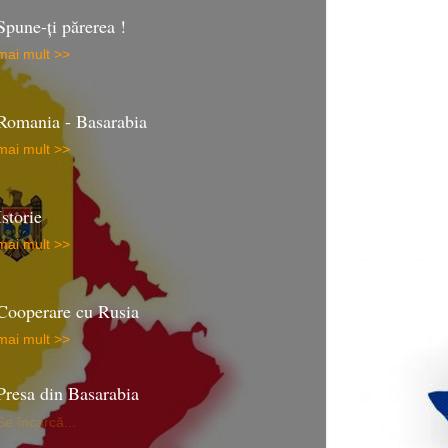
Spune-ţi părerea !
mai mult >>
Romania - Basarabia
mai mult >>
Istorie
mai mult >>
Cooperare cu Rusia
mai mult >>
Presa din Basarabia
Se încarcă...