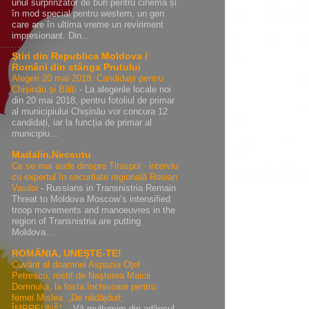
unul surprinzător de bun pentru cinema și
în mod special pentru western, un gen
care are în ultima vreme un reviriment
impresionant. Din...
Ştiri din Republica Moldova /
Români din stânga Prutului
Alegeri 20 mai 2018: Candidații pentru
Chișinău și Bălți
-
La alegerile locale noi
din 20 mai 2018, pentru fotoliul de primar
al municipiului Chișinău vor concura 12
candidați, iar la funcția de primar al
municipiu...
Madalin.Necsutu
Ce se mai aude dinspre Tiraspol - interviu
cu expertul în securitate regională Rosian
Vasiloi
-
Russians in Transnistria Remain
Threat to Moldova Moscow’s intensified
troop movements and manoeuvres in the
region of Transnistria are putting
Moldova...
ROMÂNIA, UNEŞTE-TE!
Cuvânt al doamnei Aspazia Oţel
Petrescu, rostit de Naşterea Maicii
Domnului, la fosta închisoare pentru
femei Mislea. „De nădăjduit,
ÎMPREUNĂ”.
-
Vă mulțumim din adâncul