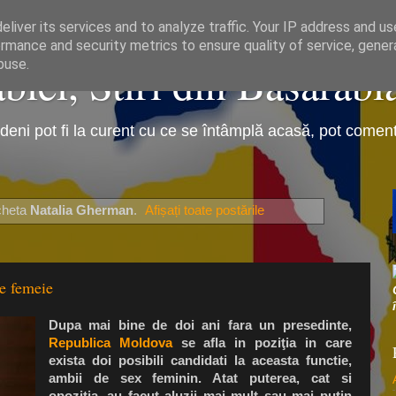
liver its services and to analyze traffic. Your IP address and u
rmance and security metrics to ensure quality of service, gene
iei, Stiri din Basarabi
buse.
eni pot fi la curent cu ce se întâmplă acasă, pot comenta 
icheta
Natalia Gherman
.
Afișați toate postările
e femeie
Dupa mai bine de doi ani fara un presedinte,
Republica Moldova
se afla in poziţia in care
exista doi posibili candidati la aceasta functie,
ambii de sex feminin. Atat puterea, cat si
opozitia, au facut aluzii mai mult sau mai putin