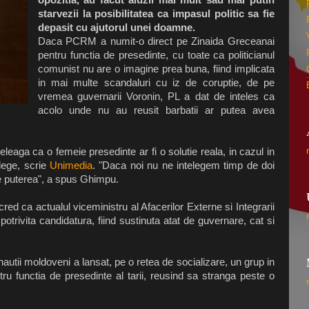
starvezii la posibilitatea ca impasul politic sa fie
depasit cu ajutorul unei doamne.
Daca PCRM a numit-o direct pe Zinaida Greceanai
pentru functia de presedinte, cu toate ca politicianul
comunist nu are o imagine prea buna, fiind implicata
in mai multe scandaluri cu iz de coruptie, de pe
vremea guvernarii Voronin, PL a dat de inteles ca
acolo unde nu au reusit barbatii ar putea avea
leaga ca o femeie presedinte ar fi o solutie reala, in cazul in
elege, scrie
Unimedia
. "Daca noi nu ne intelegem timp de doi
e puterea", a spus Ghimpu.
ed ca actualul viceministru al Afacerilor Externe si Integrarii
trivita candidatura, fiind sustinuta atat de guvernare, cat si
nautii moldoveni a lansat, pe o retea de socializare, un grup in
tru functia de presedinte al tarii, reusind sa stranga peste o