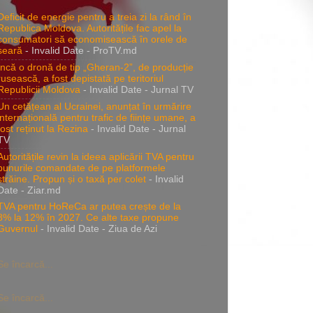
Deficit de energie pentru a treia zi la rând în
Republica Moldova. Autoritățile fac apel la
consumatori să economisească în orele de
seară
- Invalid Date
- ProTV.md
Încă o dronă de tip „Gheran-2”, de producție
rusească, a fost depistată pe teritoriul
Republicii Moldova
- Invalid Date
- Jurnal TV
Un cetățean al Ucrainei, anunțat în urmărire
internațională pentru trafic de ființe umane, a
fost reținut la Rezina
- Invalid Date
- Jurnal
TV
Autoritățile revin la ideea aplicării TVA pentru
bunurile comandate de pe platformele
străine. Propun și o taxă per colet
- Invalid
Date
- Ziar.md
TVA pentru HoReCa ar putea crește de la
8% la 12% în 2027. Ce alte taxe propune
Guvernul
- Invalid Date
- Ziua de Azi
Se încarcă...
Se încarcă...