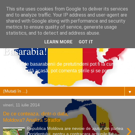
This site uses cookies from Google to deliver its services
and to analyze traffic. Your IP address and user-agent are
shared with Google along with performance and security
metrics to ensure quality of service, generate usage
Tribuna Basarabiei, Stiri din
statistics, and to detect and address abuse.
LEARN MORE
GOT IT
Basarabia!
Un loc unde basarabenii de pretutindeni pot fi la curent cu
ce se întâmplă acasă, pot comenta știrile și se pot
împrietenii.
▼
vineri, 11 iulie 2014
De ce conteaza, dintr-o data,
Moldova? Analiza Stratfor
›
Republica Moldova are nevoie de ajutor din partea
Occidentului, pentru a contracara acțiunile lui