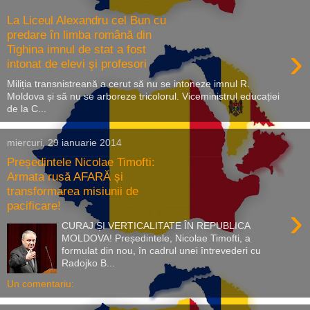
La Liceul Alexandru cel Bun cu
predare în limba română din
›
Tighina imnul de stat a fost
intonat de elevi şi profesori
Miliția transnistreană a cerut să nu se intoneze imnul R.
Moldova și să nu se arboreze tricolorul. Viceministrul educației
de la C...
miercuri, 29 ianuarie 2014
Președintele Nicolae Timofti:
Armata rusă AFARĂ și
transformarea misiunii de
pacificare!
›
CURAJ ȘI VERTICALITATE ÎN REPUBLICA
MOLDOVA! Președintele, Nicolae Timofti, a
formulat din nou, în cadrul unei întrevederi cu
Radojko B...
Un comentariu: