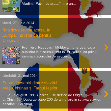
Vladimir Putin, se arata într-o an...
vineri, 27 iunie 2014
"Moldova revine acasa, in
Europa!" Zi istorica pentru
Chisinau
›
Premierul Republicii Moldova , Iurie Leanca, a
subliniat in discursul tinut la Bruxelles cu prilejul
semnarii acordului de asocier...
sâmbătă, 31 mai 2014
Şapte deosebiri dintre slavitul
›
oraş Chişinau şi Targul Ieşilor
I. La 27 august 1991 Chișinăul se dezice de Origini
a) Chișinău. Dupa aproape 200 de ani aflare in sclavia slavilor,
pasalacul Chisinau...