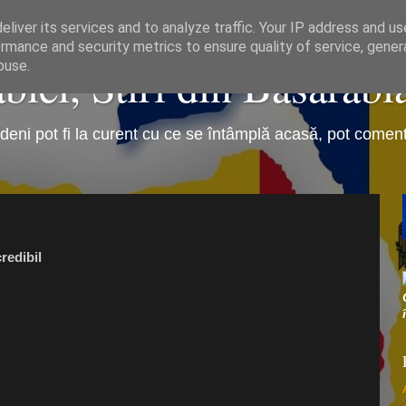
liver its services and to analyze traffic. Your IP address and u
rmance and security metrics to ensure quality of service, gene
iei, Stiri din Basarabi
buse.
eni pot fi la curent cu ce se întâmplă acasă, pot comenta 
redibil