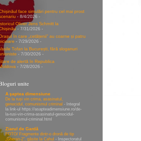
Chișinăul face simulări pentru cel mai prost
scenariu
- 8/4/2026
-
Istoricul Oliver Jens Schmitt la
Chișinău
- 7/31/2026
-
Orașul în care „cetățenii” au coarne și patru
picioare
- 7/29/2026
-
Vasile Tofan la București, fără sloganuri
unioniste
- 7/30/2026
-
Stare de alertă în Republica
Moldova
- 7/28/2026
-
Bloguri unite
A şaptea dimensiune
De la ruși vin crima, asasinatul,
genocidul, comunismul criminal
-
Integral
la link-ul https://asapteadimensiune.ro/de-
la-rusi-vin-crima-asasinatul-genocidul-
comunismul-criminal.html
Ziarul de Gardă
FOTO/ Fragmente dintr-o dronă de tip
„Gheran-2”, găsite la Cahul
-
Inspectoratul