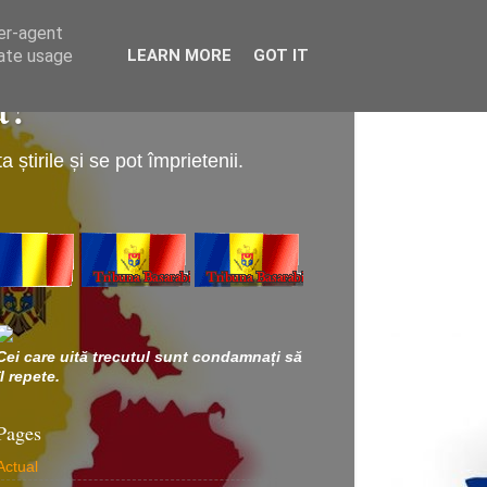
ser-agent
rate usage
LEARN MORE
GOT IT
a!
știrile și se pot împrietenii.
Cei care uită trecutul sunt condamnați să
îl repete.
Pages
Actual