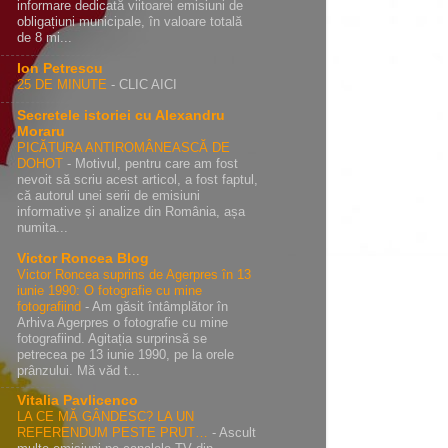
informare dedicată viitoarei emisiuni de
obligațiuni municipale, în valoare totală
de 8 mi...
Ion Petrescu
25 DE MINUTE
-
CLIC AICI
Secretele istoriei cu Alexandru
Moraru
PICĂTURA ANTIROMÂNEASCĂ DE
DOHOT
-
Motivul, pentru care am fost
nevoit să scriu acest articol, a fost faptul,
că autorul unei serii de emisiuni
informative și analize din România, așa
numita...
Victor Roncea Blog
Victor Roncea suprins de Agerpres în 13
iunie 1990: O fotografie cu mine
fotografiind
-
Am găsit întâmplător în
Arhiva Agerpres o fotografie cu mine
fotografiind. Agitația surprinsă se
petrecea pe 13 iunie 1990, pe la orele
prânzului. Mă văd t...
Vitalia Pavlicenco
LA CE MĂ GÂNDESC? LA UN
REFERENDUM PESTE PRUT…
-
Ascult