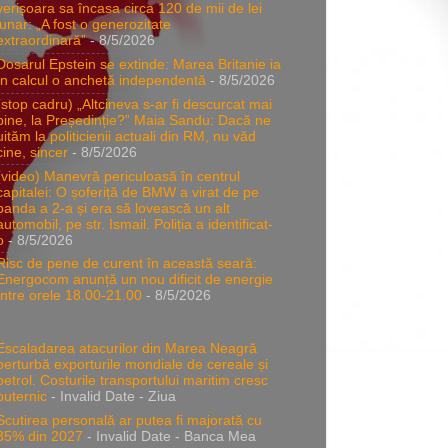
verișoara sa încasa circa 120 de mii de lei
lunar: „A fost o generozitate
extraordinară”
- 8/5/2026
Dosarul Epstein se extinde: Marea Britanie ia
în calcul o anchetă independentă
- 8/5/2026
(stop cadru) „Altcineva s-ar fi descurcat mai
bine, la Președinție?” Maia Sandu: Dacă ne
uităm la politicienii actuali din RM, nu văd
cine, sincer
- 8/5/2026
(video) Manevră periculoasă în centrul
capitalei: O șoferiță de BMW a virat de pe
banda a 2-a și era să lovească un alt
automobil, pe str. Ismail. Poliția a identificat-
o
- 8/5/2026
Risc de pene de curent în această seară:
Energocom anunță un nou dificit de energie
între orele 18.00-21.00
- 8/5/2026
Escaladarea atacurilor din Marea Neagră
perturbă exporturile mondiale de cereale și
petrol. Costurile transportului maritim cresc
puternic
- Invalid Date
- Ziua
Scutirea personală ar putea fi majorată cu
35% din 2027
- Invalid Date
- Banca Mea