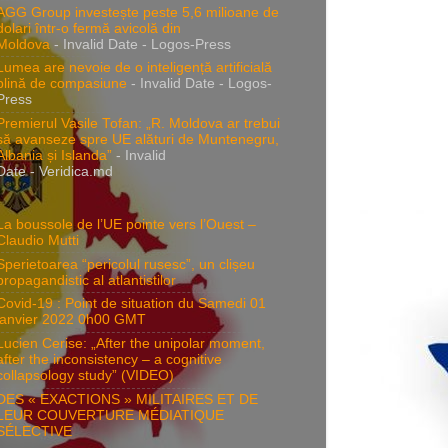
AGG Group investește peste 5,6 milioane de
dolari într-o fermă avicolă din
Moldova
- Invalid Date
- Logos-Press
Lumea are nevoie de o inteligență artificială
plină de compasiune
- Invalid Date
- Logos-
Press
Premierul Vasile Tofan: „R. Moldova ar trebui
să avanseze spre UE alături de Muntenegru,
Albania și Islanda”
- Invalid
Date
- Veridica.md
La boussole de l’UE pointe vers l’Ouest –
Claudio Mutti
Sperietoarea “pericolul rusesc”, un clișeu
propagandistic al atlantistilor
Covid-19 : Point de situation du Samedi 01
janvier 2022 0h00 GMT
Lucien Cerise: „After the unipolar moment,
after the inconsistency – a cognitive
collapsology study” (VIDEO)
DES « EXACTIONS » MILITAIRES ET DE
LEUR COUVERTURE MÉDIATIQUE
SÉLECTIVE