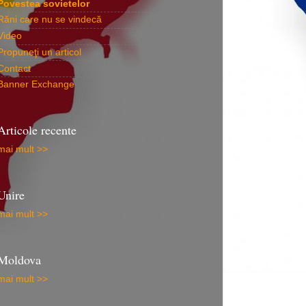
Povestea sovietelor
Răni care nu se vindecă
Video
Propuneţi un articol
Contact
Banner Exchange
Articole recente
mai mult >>
Unire
mai mult >>
Moldova
mai mult >>