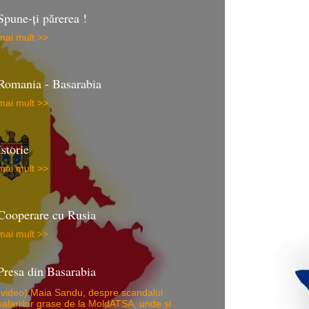
Spune-ţi părerea !
mai mult >>
Romania - Basarabia
mai mult >>
Istorie
mai mult >>
Cooperare cu Rusia
mai mult >>
Presa din Basarabia
(video) Maia Sandu, despre scandalul
salariilor grase de la MoldATSA, unde și