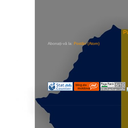
P
Abonați-vă la:
Postări (Atom)