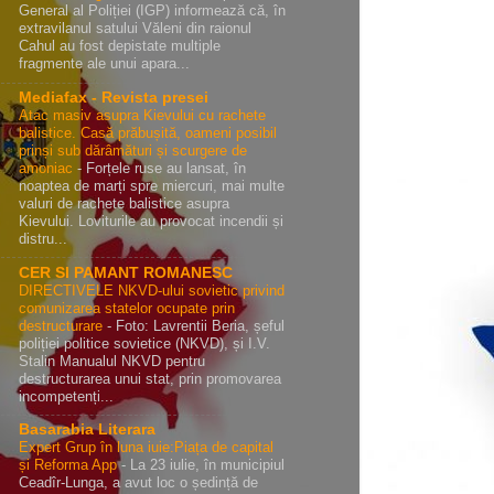
General al Poliției (IGP) informează că, în
extravilanul satului Văleni din raionul
Cahul au fost depistate multiple
fragmente ale unui apara...
Mediafax - Revista presei
Atac masiv asupra Kievului cu rachete
balistice. Casă prăbușită, oameni posibil
prinși sub dărâmături și scurgere de
amoniac
-
Forțele ruse au lansat, în
noaptea de marți spre miercuri, mai multe
valuri de rachete balistice asupra
Kievului. Loviturile au provocat incendii și
distru...
CER SI PAMANT ROMANESC
DIRECTIVELE NKVD-ului sovietic privind
comunizarea statelor ocupate prin
destructurare
-
Foto: Lavrentii Beria, șeful
poliției politice sovietice (NKVD), și I.V.
Stalin Manualul NKVD pentru
destructurarea unui stat, prin promovarea
incompetenți...
Basarabia Literara
Expert Grup în luna iuie:Piața de capital
și Reforma App
-
La 23 iulie, în municipiul
Ceadîr-Lunga, a avut loc o ședință de