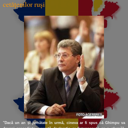
cetățenilor ruși
"Dacă un an și jumătate în urmă, cineva ar fi spus că Ghimpu va