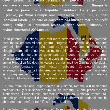
deveni președinte, această declarație ar fi percepută ca o glumă",
așa caracterizează Partidul Comuniștilor venirea lui Ghimpu la
postul de președinte al Republicii Moldova. Ca și pe Viktor
Iuşcenko, pe Mihai Ghimpu nu-l interesează ratingul lui, ci doar
"adevărul istoric", pe care el consideră că-l înţelege mai bine decât
ceilalţi cetăţeni ai Republicii Moldova, scrie Andrei Krikunov în
revista electronică 2000.net.ua.
După părerea lui Ghimpu, cea mai mare performanță a actualei guvernări
este însăși crearea Alianței pentru Integrare Europeană, dar și trecerea
comuniștilor în opoziție. „Cu toate că noua guvernare nu a reușit să
aleagă un președinte, au avut loc multe schimbări pozitive, a fost adoptat
un program democratic de guvernare, au început o serie de reforme,
Uniunea Europeană şi diferite organizații internaţionale au acordat un
sprijin Republicii Moldova în valoare de mai mult de 2 miliarde de dolari,
dintre care jumătate - credit, restul - subvenţii. Cu ajutorul acestei
asistenţe, a fost posibilă stoparea declinului economic şi crizei, iar ulterior
și o creştere economică. Dar cel mai important este că cetățenii
Republicii Moldova se simt cu adevărat liberi”, spune Ghimpu.
Cel mai mare neajuns, după părerea lui Ghimpu, rămâne a fi nealegerea
președintelui țării și scăderea fluxului de investiţii. O altă problemă este
Transnistria. Președintele interimar consideră că Moldova trebuie să-i
susțină pe toți locuitorii din stânga Nistrului indiferent de naționalitate, ba
chiar mai mult decât o face Rusia, sau Ucraina.
Președintele interimar a asigurat că în momentul semnării decretului cu