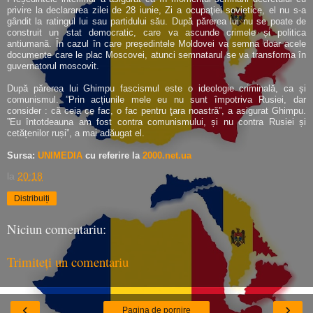
privire la declararea zilei de 28 iunie, Zi a ocupaţiei sovietice, el nu s-a
gândit la ratingul lui sau partidului său. După părerea lui nu se poate de
construit un stat democratic, care va ascunde crimele și politica
antiumană. În cazul în care președintele Moldovei va semna doar acele
documente care le plac Moscovei, atunci semnatarul se va transforma în
guvernatorul moscovit.
După părerea lui Ghimpu fascismul este o ideologie criminală, ca și
comunismul. ”Prin acțiunile mele eu nu sunt împotriva Rusiei, dar
consider : că ceia ce fac, o fac pentru ţara noastră”, a asigurat Ghimpu.
”Eu întotdeauna am fost contra comunismului, și nu contra Rusiei și
cetățenilor ruși”, a mai adăugat el.
Sursa:
UNIMEDIA
cu referire la
2000.net.ua
la
20:18
Distribuiți
Niciun comentariu:
Trimiteți un comentariu
‹
›
Pagina de pornire