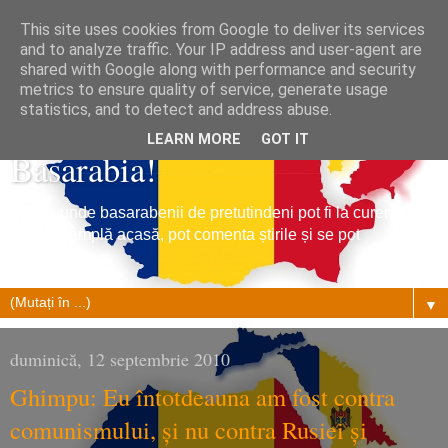
This site uses cookies from Google to deliver its services
and to analyze traffic. Your IP address and user-agent are
shared with Google along with performance and security
metrics to ensure quality of service, generate usage
Tribuna Basarabiei, Stiri din
statistics, and to detect and address abuse.
LEARN MORE
GOT IT
Basarabia!
Un loc unde basarabenii de pretutindeni pot fi la curent cu
ce se întâmplă acasă, pot comenta știrile și se pot
împrietenii.
▼
duminică, 12 septembrie 2010
Ghimpu: Eu întotdeauna am fost contra
comunismului, și nu contra Rusiei și