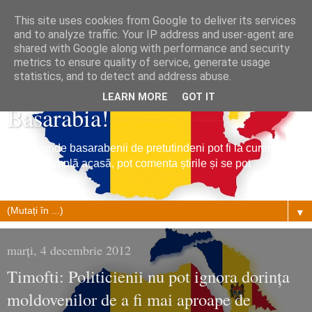
This site uses cookies from Google to deliver its services
and to analyze traffic. Your IP address and user-agent are
shared with Google along with performance and security
metrics to ensure quality of service, generate usage
Tribuna Basarabiei, Stiri din
statistics, and to detect and address abuse.
LEARN MORE
GOT IT
Basarabia!
Un loc unde basarabenii de pretutindeni pot fi la curent cu
ce se întâmplă acasă, pot comenta știrile și se pot
împrietenii.
▼
marți, 4 decembrie 2012
Timofti: Politicienii nu pot ignora dorinţa
moldovenilor de a fi mai aproape de