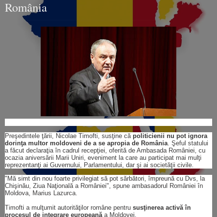
România
Preşedintele ţării, Nicolae Timofti, susţine că
politicienii nu pot ignora
dorinţa multor moldoveni de a se apropia de România
. Şeful statului
a făcut declaraţia în cadrul recepţiei, oferită de Ambasada României, cu
ocazia aniversării Marii Uniri, eveniment la care au participat mai mulţi
reprezentanţi ai Guvernului, Parlamentului, dar şi ai societăţii civile.
"Mă simt din nou foarte privilegiat să pot sărbători, împreună cu Dvs, la
Chişinău, Ziua Naţională a României", spune ambasadorul României în
Moldova, Marius Lazurca.
Timofti a mulţumit autorităţilor române pentru
susţinerea activă în
procesul de integrare europeană
a Moldovei.