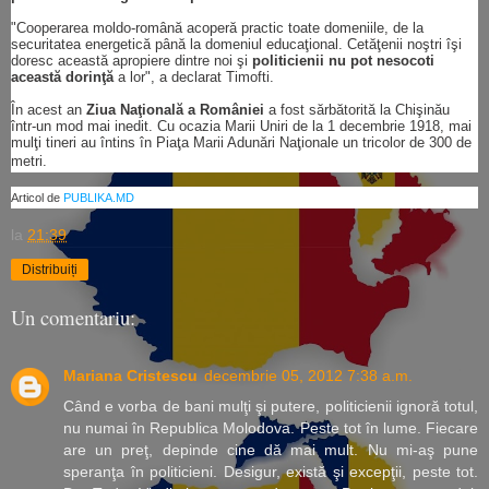
"Cooperarea moldo-română acoperă practic toate domeniile, de la
securitatea energetică până la domeniul educaţional. Cetăţenii noştri îşi
doresc această apropiere dintre noi şi
politicienii nu pot nesocoti
această dorinţă
a lor", a declarat Timofti.
În acest an
Ziua Naţională a României
a fost sărbătorită la Chişinău
într-un mod mai inedit. Cu ocazia Marii Uniri de la 1 decembrie 1918, mai
mulţi tineri au întins în Piaţa Marii Adunări Naţionale un tricolor de 300 de
metri.
Articol de
PUBLIKA.MD
la
21:39
Distribuiți
Un comentariu:
Mariana Cristescu
decembrie 05, 2012 7:38 a.m.
Când e vorba de bani mulţi şi putere, politicienii ignoră totul,
nu numai în Republica Molodova. Peste tot în lume. Fiecare
are un preţ, depinde cine dă mai mult. Nu mi-aş pune
speranţa în politicieni. Desigur, există şi excepţii, peste tot.