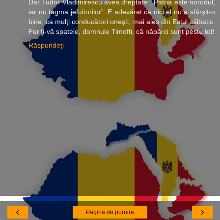
Dar Tudor Vladimirescu avea dreptate: „Patria este norodul,
iar nu tagma jefuitorilor”. E adevărat că nici el nu a sfârşit-o
bine, ca mulţi conducători oneşti, mai ales din Estul sălbatic.
Feriţi-vă spatele, domnule Timofti, că năpârci sunt peste tot!
Răspundeți
‹
›
Pagina de pornire