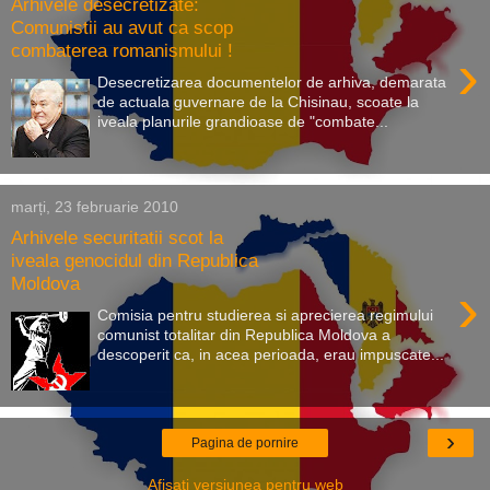
Arhivele desecretizate:
Comunistii au avut ca scop
combaterea romanismului !
›
Desecretizarea documentelor de arhiva, demarata
de actuala guvernare de la Chisinau, scoate la
iveala planurile grandioase de "combate...
marți, 23 februarie 2010
Arhivele securitatii scot la
iveala genocidul din Republica
Moldova
›
Comisia pentru studierea si aprecierea regimului
comunist totalitar din Republica Moldova a
descoperit ca, in acea perioada, erau impuscate...
›
Pagina de pornire
Afișați versiunea pentru web