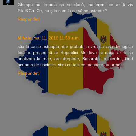
Ghimpu nu trebuia sa se ducă, indiferent ce ar fi zis
Filat&Co. Ce, nu ştia cam la ce să se astepte ?
Răspundeți
Mihaiu
mai 11, 2010 11:58 a.m.
stia la ce se asteapta, dar probabil a vrut sa iasa din logica
fostilor presedinti ai Republici Moldova si daca ar fi sa
analizam la rece, are dreptate, Basarabia a pierdut, fiind
ocupata de sovietici..stim cu totii ce masacre au urmat.
Răspundeți