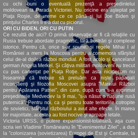
cu ochi buni o eventuală prezenţă a preşedintelui
moldovean la Parada Victoriei. Nu oricine era aşteptat pe
Piaţa Roşie, de vreme ce ce până şi lui Joe Biden şi
prinţului Charles li s-a dat cu piciorul.
ORI CU BIDEN, ORI CU PUTIN
Ce rezultă de aici? O primă observaţie ar fi că relaţiile cu
Rusia trebuie abordate pragmatic, fără frustrări şi complexe
istorice. Pentru că, orice s-ar spune, şi regele Mihai I al
României a mers la Moscova pentru a comemora sfârşitul
celui de-al doilea război mondial. A fost acolo şi cancelarul
german Angela Merkel. Şi câţiva militari moldoveni au trecut
cu pas cadenţat pe Piaţa Roţie. Dar asta nicidecum nu
înseamnă că trebuie să preluăm ca nişte papagali
inconştienţi şi filozofia Moscovei asupra ”Marelui Război
pentru Apărarea Patriei”, din care, după cum s-a exprimat
preşedintele Medvedev la 9 mai, ”s-a năsut o naţiune rusă
puternică”. Pentru noi, ca şi pentru toate teritoriile cotropite
de sovietici, sfârşitul războiului a avut alte efecte. În marea
lor majoritate, acestea au fost nocive şi aproape letale.
Victoria URSS, o putere expansionist-totalitară, aşa cum
scria ieri Vladimir Tismăneanu în ”Evenimentul Zilei” , a dus
la ”colonizarea (sovietizarea) Europei de Est şi Centrale, la