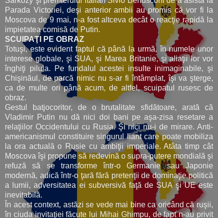
Sarkozy şi premierului italian Sivio Berlusconi de a asista la
Parada Victoriei, deşi anterior ambii au promis că vor fi la
Moscova de 9 mai, n-a fost altceva decât o reacţie rapidă la
impietatea comisă de Putin.
SCUIPAŢI PE OBRAZ
Totuşi, este evident faptul că până la urmă, în numele unor
interese globale, şi SUA, şi Marea Britanie, şi aliaţii lor vor
înghiţi pilula. Pe fundalul acestei insulte inimaginabile, şi
Chişinăul, de parcă nimic nu s-ar fi întâmplat, îşi va şterge,
ca de multe ori până acum, de altfel, scuipatul rusesc de
obraz.
Gestul batjocoritor, de o brutalitate sfidătoare, arată că
Vladimir Putin nu dă nici doi bani pe aşa-zisa resetare a
relaţiilor Occidentului cu Rusia. Şi nici nu-i de mirare. Anti-
americanismul constituire singurul liant care poate mobiliza
la ora actuală o Rusie cu ambiţii imperiale. Atâta timp cât
Moscova îşi propune să redevină o supra-putere mondială şi
refuză să se transforme într-o Germanie sau Japonie
modernă, adică într-o ţară fără pretenţii de dominaţie politică
a lumii, adversitatea ei subversivă faţă de SUA şi UE este
inevitabilă.
În acest context, astăzi se vede mai bine ca oricând că ruşii,
în ciuda invitaţiei făcute lui Mihai Ghimpu, de fapt n-au privit