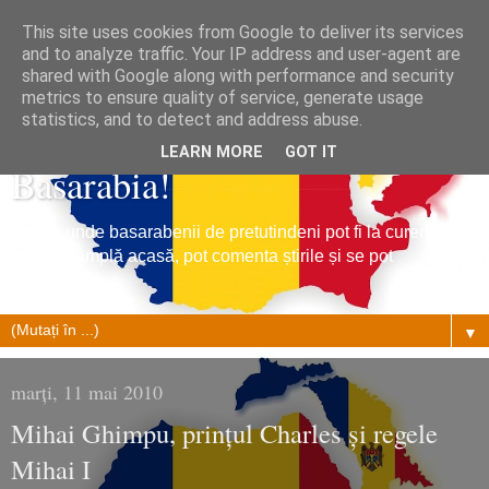
This site uses cookies from Google to deliver its services
and to analyze traffic. Your IP address and user-agent are
shared with Google along with performance and security
metrics to ensure quality of service, generate usage
Tribuna Basarabiei, Stiri din
statistics, and to detect and address abuse.
LEARN MORE
GOT IT
Basarabia!
Un loc unde basarabenii de pretutindeni pot fi la curent cu
ce se întâmplă acasă, pot comenta știrile și se pot
împrietenii.
▼
marți, 11 mai 2010
Mihai Ghimpu, prințul Charles și regele
Mihai I