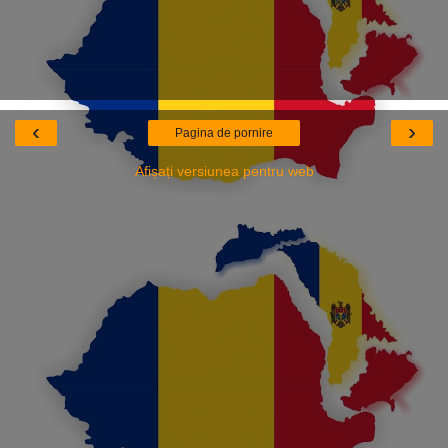
‹
›
Pagina de pornire
Afișați versiunea pentru web