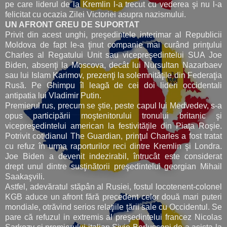
pe care liderul de la Kremlin l-a trecut cu vederea şi nu l-a
felicitat cu ocazia Zilei Victoriei asupra nazismului.
UN AFRONT GREU DE SUPORTAT
Privit din acest unghi, preşedintele interimar al Republicii
Moldova de fapt le-a ţinut companie mai curând prinţului
Charles al Regatului Unit sau vicepreşedintelui SUA Joe
Biden, absenţi la Moscova, decât lui Nursultan Nazarbaev
sau lui Islam Karimov, prezenţi la solemnităţile din Federaţia
Rusă. Pe Ghimpu îl leagă de cei doi lideri occidentali
antipatia lui Vladimir Putin.
Premierul rus, precum se ştie, peste capul lui Medvedev, s-a
opus participării moştenitorului tronului britanic şi
vicepreşedintelui american la festivităţile din Piaţa Roşie.
Potrivit cotidianul The Guardian, prinţul Charles a fost tratat
cu refuz în urma raporturilor reci dintre Kremlin şi Londra.
Joe Biden a devenit indezirabil, întrucât este considerat
drept unul dintre susţinătorii preşedintelui georgian Mihail
Saakaşvili.
Astfel, adevăratul stăpân al Rusiei, fostul locotenent-colonel
KGB aduce un afront fără precedent celor două mari puteri
mondiale, otrăvind serios relaţiile ţării sale cu Occidentul. Se
pare că refuzul in extremis al preşedintelui francez Nicolas