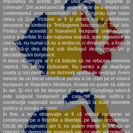
impunerea în aceste ţări a unor regimuri ilegitime şi
criminale”. Din acest punct de vedere, este de-a dreptul cinic
conformismul unor comentatori de la Chişinău care induc
ideea că Ziua Victoriei ar fi şi pentru noi o sărbătoare,
deoarece ar simboliza ”înfrângerea fascismului”. Total fals.
Pentru noi această zi înseamnă începutul unei ocupaţii
cinice şi perfide în care naţiunea noastră, spre deosebire de
cea rusă, nu numai că nu a renăscut, ci dimpotrivă, a fost cât
pe-aci să-şi dea duhul sub tăvălugul deznaţionalizării şi
dezrădăcinării bolşevice.
A doua observaţie ar fi că trebuie să ne refacem memoria
istorică. Nu pentru răzbunare. Nu pentru a ne deplânge
soarta şi nici pentru a ne dezmorţi spiritul de revanşă. Avem
nevoie de un trecut valorificat pentru a ne clădi pe el viitorul
european al Republicii Moldova. Acesta nu poate să atârne
în aer. Şi nici să fie desprins de origini. Conştiinţa istorică
este singurul fundament pe care se poate edifica o
construcţie naţională durabilă, rezistentă la toate seismele
politice şi sociale posibile.
În fine, a treia observaţie ar fi că viitorul european se
construieşte pe o filozofie a libertăţii, pe valori occidentale.
Oricât de pragmatici am fi, nu putem merge în UE cu un
concept de democraţie suverană sau cu verticala puterii lui