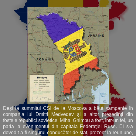
Deşi la summitul CSI de la Moscova a băut şampanie în
compania lui Dmitri Medvedev şi a altor preşedinţi din
fostele republici sovietice, Mihai Ghimpu a fost, într-un fel, un
paria la evenimentul din capitala Federaţiei Ruse. El s-a
dovedit a fi singurul conducător de stat, prezent la reuniune,