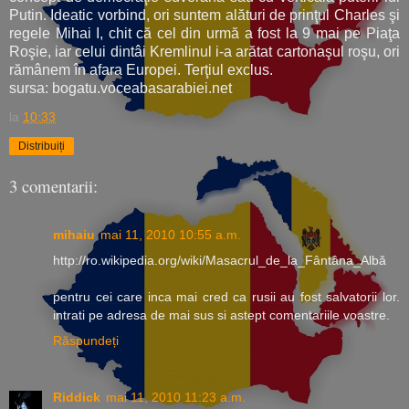
Putin. Ideatic vorbind, ori suntem alături de prinţul Charles şi
regele Mihai I, chit că cel din urmă a fost la 9 mai pe Piaţa
Roşie, iar celui dintâi Kremlinul i-a arătat cartonaşul roşu, ori
rămânem în afara Europei. Terţiul exclus.
sursa:
bogatu.voceabasarabiei.net
la
10:33
Distribuiți
3 comentarii:
mihaiu
mai 11, 2010 10:55 a.m.
http://ro.wikipedia.org/wiki/Masacrul_de_la_Fântâna_Albă
pentru cei care inca mai cred ca rusii au fost salvatorii lor.
intrati pe adresa de mai sus si astept comentariile voastre.
Răspundeți
Riddick
mai 11, 2010 11:23 a.m.