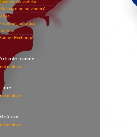
Povestea sovietelor
Răni care nu se vindecă
Video
Propuneţi un articol
Contact
Banner Exchange
Articole recente
mai mult >>
Unire
mai mult >>
Moldova
mai mult >>