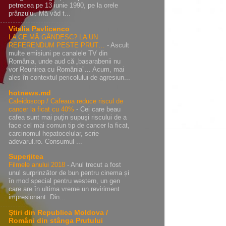
petrecea pe 13 iunie 1990, pe la orele
prânzului. Mă văd t...
Vitalia Pavlicenco
LA CE MĂ GÂNDESC? LA UN
REFERENDUM PESTE PRUT…
-
Ascult
multe emisiuni pe canalele TV din
România, unde aud că „basarabenii nu
vor Reunirea cu România”… Acum, mai
ales în contextul pericolului de agresiun...
hotnews.md
Caleidoscop / Cafeaua reduce riscul de
cancer la ficat cu 40%
-
Cei care beau
cafea sunt mai puţin supuşi riscului de a
face cel mai comun tip de cancer la ficat,
carcinomul hepatocelular, scrie
adevarul.ro. Consumul ...
Superjitea
Filmele anului 2018
-
Anul trecut a fost
unul surprinzător de bun pentru cinema și
în mod special pentru western, un gen
care are în ultima vreme un reviriment
impresionant. Din...
Ştiri din Republica Moldova /
Români din stânga Prutului