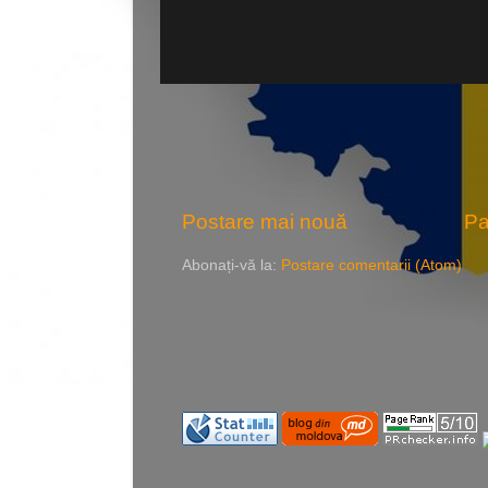
Postare mai nouă
Pa
Abonați-vă la:
Postare comentarii (Atom)