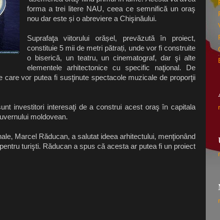
forma a trei litere NAU, ceea ce semnifică un oraş
nou dar este și o abreviere a Chişinăului.
Suprafaţa viitorului orășel, prevăzută în proiect,
constituie 5 mii de metri pătrați, unde vor fi construite
o biserică, un teatru, un cinematograf, dar şi alte
elementele arhitectonice cu specific naţional. De
care vor putea fi susţinute spectacole muzicale de proporţii
unt investitori interesaţi de a construi acest oraş în capitala
guvernului moldovean.
onale, Marcel Răducan, a salutat ideea arhitectului, menţionând
e pentru turişti. Răducan a spus că acesta ar putea fi un proiect