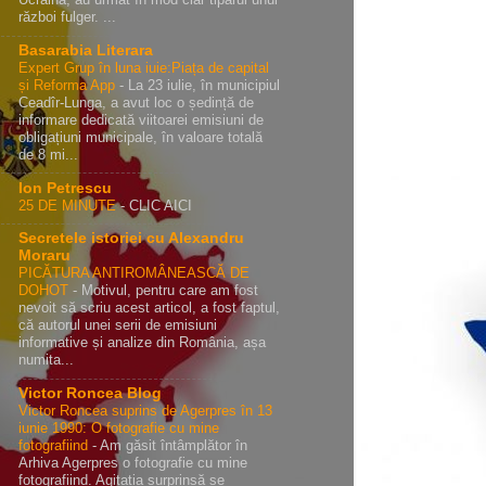
război fulger. ...
Basarabia Literara
Expert Grup în luna iuie:Piața de capital
și Reforma App
-
La 23 iulie, în municipiul
Ceadîr-Lunga, a avut loc o ședință de
informare dedicată viitoarei emisiuni de
obligațiuni municipale, în valoare totală
de 8 mi...
Ion Petrescu
25 DE MINUTE
-
CLIC AICI
Secretele istoriei cu Alexandru
Moraru
PICĂTURA ANTIROMÂNEASCĂ DE
DOHOT
-
Motivul, pentru care am fost
nevoit să scriu acest articol, a fost faptul,
că autorul unei serii de emisiuni
informative și analize din România, așa
numita...
Victor Roncea Blog
Victor Roncea suprins de Agerpres în 13
iunie 1990: O fotografie cu mine
fotografiind
-
Am găsit întâmplător în
Arhiva Agerpres o fotografie cu mine
fotografiind. Agitația surprinsă se