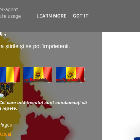
ser-agent
rate usage
LEARN MORE
GOT IT
a!
știrile și se pot împrietenii.
Cei care uită trecutul sunt condamnați să
îl repete.
Pages
Actual