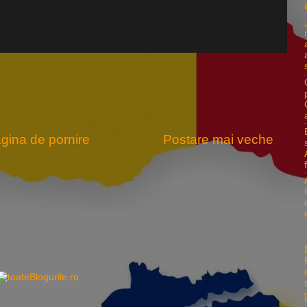
gina de pornire
Postare mai veche