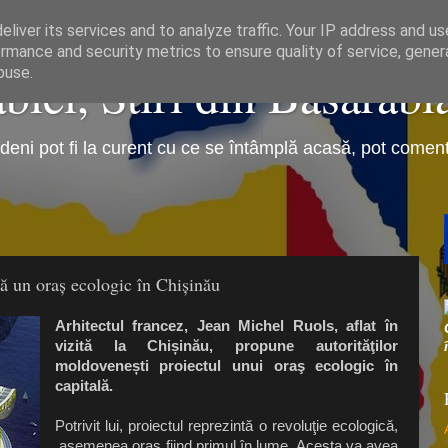
liver its services and to analyze traffic. Your IP address and u
rmance and security metrics to ensure quality of service, gene
iei, Stiri din Basarabi
buse.
eni pot fi la curent cu ce se întâmplă acasă, pot comenta 
că un oraș ecologic în Chișinău
Arhitectul francez, Jean Michel Ruols, aflat în
vizită la Chișinău, propune autorităţilor
moldovenești proiectul unui oraş ecologic în
capitală.
Potrivit lui, proiectul reprezintă o revoluţie ecologică,
asemenea oraş fiind primul în lume. Acesta va avea