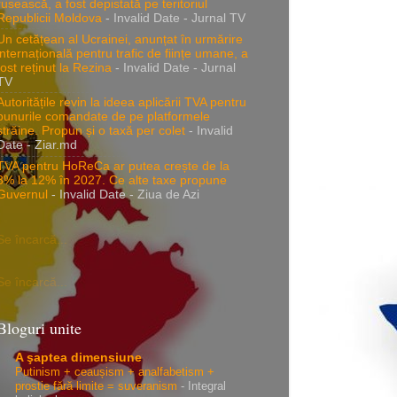
rusească, a fost depistată pe teritoriul
Republicii Moldova
- Invalid Date
- Jurnal TV
Un cetățean al Ucrainei, anunțat în urmărire
internațională pentru trafic de ființe umane, a
fost reținut la Rezina
- Invalid Date
- Jurnal
TV
Autoritățile revin la ideea aplicării TVA pentru
bunurile comandate de pe platformele
străine. Propun și o taxă per colet
- Invalid
Date
- Ziar.md
TVA pentru HoReCa ar putea crește de la
8% la 12% în 2027. Ce alte taxe propune
Guvernul
- Invalid Date
- Ziua de Azi
Se încarcă...
Se încarcă...
Bloguri unite
A şaptea dimensiune
Putinism + ceaușism + analfabetism +
prostie fără limite = suveranism
-
Integral