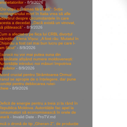
anchetatorilor
- 8/9/2026
„Doi copii au rămas fără tată”: Soția
moldoveanului mort în Italia vrea să afle
adevărul despre circumstanțele în care
acesta a decedat. „Dacă există un vinovat,
să plătească”
- 8/9/2026
Cum a afectat-o pe fiica lui CRBL divorțul
părinților. Elena Vîșcu: „A fost rău. Mutatul în
Chișinău a fost cel mai bun lucru pe care l-
am făcut”
- 8/9/2026
Escrocii nu vor mai putea suna din
străinătate afișând numere moldovenești:
Autoritățile introduc noi măsuri împotriva
fraudelor
- 8/9/2026
Acord crucial pentru Strâmtoarea Ormuz:
Iranul se apropie de o înțelegere, dar pune
condiții pentru deblocarea rutei-
cheie
- 8/9/2026
Deficit de energie pentru a treia zi la rând în
Republica Moldova. Autoritățile fac apel la
consumatori să economisească în orele de
seară
- Invalid Date
- ProTV.md
Încă o dronă de tip „Gheran-2”, de producție