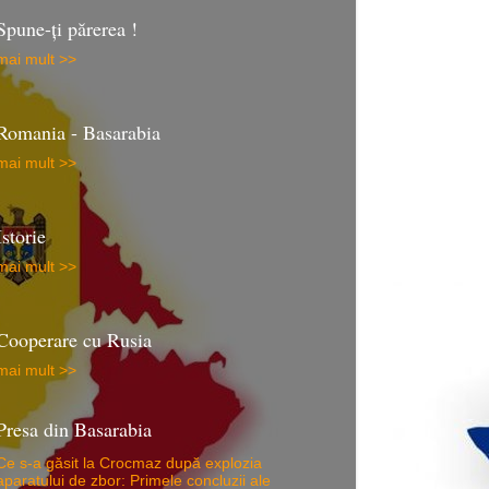
Spune-ţi părerea !
mai mult >>
Romania - Basarabia
mai mult >>
Istorie
mai mult >>
Cooperare cu Rusia
mai mult >>
Presa din Basarabia
Ce s-a găsit la Crocmaz după explozia
aparatului de zbor: Primele concluzii ale