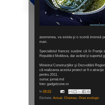
asemenea, va exista şi o scenă imensă pe 
mari.
Specialistul francez susține că în Franţa s
Republicii Moldova, dar având și suportul 
Ministrul Construcţiilor şi Dezvoltării Regi
că realizarea acestui proiect ar fi o atracţi
pentru 2011.
sursa:
jurnal.md
foto: gadgetzone.ro
la
08:02
Etichete:
Actual
,
Chisinau
,
Oras ecologic