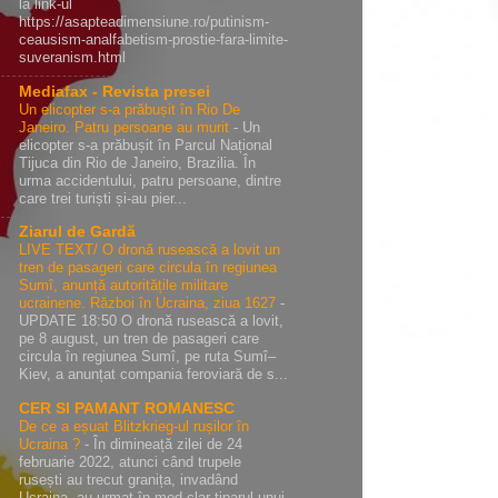
la link-ul
https://asapteadimensiune.ro/putinism-
ceausism-analfabetism-prostie-fara-limite-
suveranism.html
Mediafax - Revista presei
Un elicopter s-a prăbușit în Rio De
Janeiro. Patru persoane au murit
-
Un
elicopter s-a prăbușit în Parcul Național
Tijuca din Rio de Janeiro, Brazilia. În
urma accidentului, patru persoane, dintre
care trei turiști și-au pier...
Ziarul de Gardă
LIVE TEXT/ O dronă rusească a lovit un
tren de pasageri care circula în regiunea
Sumî, anunță autoritățile militare
ucrainene. Război în Ucraina, ziua 1627
-
UPDATE 18:50 O dronă rusească a lovit,
pe 8 august, un tren de pasageri care
circula în regiunea Sumî, pe ruta Sumî–
Kiev, a anunțat compania feroviară de s...
CER SI PAMANT ROMANESC
De ce a eșuat Blitzkrieg-ul rușilor în
Ucraina ?
-
În dimineață zilei de 24
februarie 2022, atunci când trupele
rusești au trecut granița, invadând
Ucraina, au urmat în mod clar tiparul unui