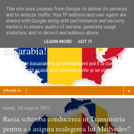
This site uses cookies from Google to deliver its services
and to analyze traffic. Your IP address and user-agent are
shared with Google along with performance and security
metrics to ensure quality of service, generate usage
Tribuna Basarabiei, Stiri din
statistics, and to detect and address abuse.
LEARN MORE
GOT IT
Basarabia!
Un loc unde basarabenii de pretutindeni pot fi la curent cu
ce se întâmplă acasă, pot comenta știrile și se pot
împrietenii.
▼
marți, 16 august 2011
Rusia schimba conducerea in Transnistria
pentru a-i asigura realegerea lui Medvedev?