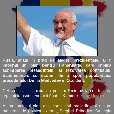
Rusia, aflata in prag de alegeri prezidentiale, ar fi
intocmit un plan pentru Transnistria, care implica
schimbarea presedintelui si rezolvarea conflictului
transnistrean, cu scopul de a spori popularitatea
presedintelui Dmitri Medvedev in Occident.
Cel ales sa il inlocuiasca pe Igor Smirnov la conducerea
regiunii transnistrene ar fi Anatoli Kaminski, scrie
Unimedia
.
Autorul acestui plan este consilierul presedintelui rus pe
probleme de politica externa, Serghei Prihodko. Strategia