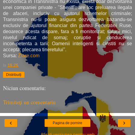
economica in Transnistria nu exista, exista doar dezvoltarea
unei companiei private - "Sheriff"; are loc preluarea ilegala
de afaceri, inclusiv cu ajutorul schemelor criminale;
Transnistria nu-si poate asigura dezvoltarea bazandu-se
exclusiv de ajutorul financiar din partea Federatiei Ruse,
deoarece acesta dispare, fara a fi monitorizat; salarii mici,
nivelul ridicat de somaj; coruptie si conducerea
incompetenta a tarii; Oamenii inteligenti si cinstiti nu se
accepta; plecarea tineretului".
Sursa:
Ziare.com
la
16:26
Distribuiți
Niciun comentariu:
Trimiteți un comentariu
‹
›
Pagina de pornire
Afișați versiunea pentru web