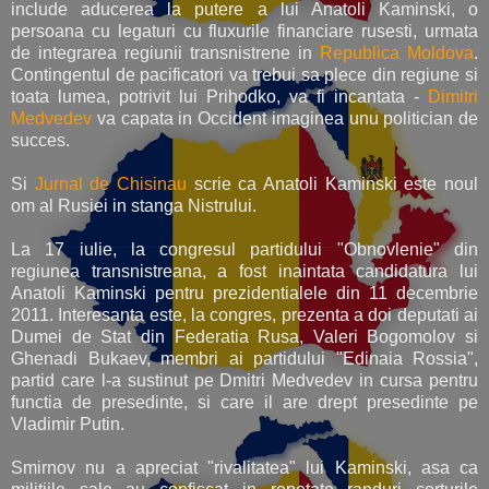
include aducerea la putere a lui Anatoli Kaminski, o
persoana cu legaturi cu fluxurile financiare rusesti, urmata
de integrarea regiunii transnistrene in
Republica Moldova
.
Contingentul de pacificatori va trebui sa plece din regiune si
toata lumea, potrivit lui Prihodko, va fi incantata -
Dimitri
Medvedev
va capata in Occident imaginea unu politician de
succes.
Si
Jurnal de Chisinau
scrie ca Anatoli Kaminski este noul
om al Rusiei in stanga Nistrului.
La 17 iulie, la congresul partidului "Obnovlenie" din
regiunea transnistreana, a fost inaintata candidatura lui
Anatoli Kaminski pentru prezidentialele din 11 decembrie
2011. Interesanta este, la congres, prezenta a doi deputati ai
Dumei de Stat din Federatia Rusa, Valeri Bogomolov si
Ghenadi Bukaev, membri ai partidului "Edinaia Rossia",
partid care l-a sustinut pe Dmitri Medvedev in cursa pentru
functia de presedinte, si care il are drept presedinte pe
Vladimir Putin.
Smirnov nu a apreciat "rivalitatea" lui Kaminski, asa ca