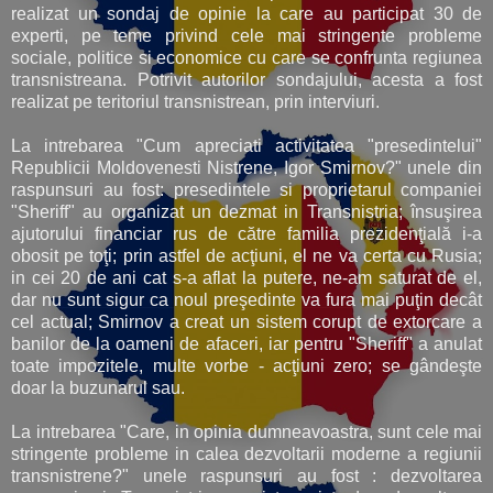
realizat un sondaj de opinie la care au participat 30 de
experti, pe teme privind cele mai stringente probleme
sociale, politice si economice cu care se confrunta regiunea
transnistreana. Potrivit autorilor sondajului, acesta a fost
realizat pe teritoriul transnistrean, prin interviuri.
La intrebarea "Cum apreciati activitatea "presedintelui"
Republicii Moldovenesti Nistrene, Igor Smirnov?" unele din
raspunsuri au fost: presedintele si proprietarul companiei
"Sheriff" au organizat un dezmat in Transnistria; însuşirea
ajutorului financiar rus de către familia prezidenţială i-a
obosit pe toţi; prin astfel de acţiuni, el ne va certa cu Rusia;
in cei 20 de ani cat s-a aflat la putere, ne-am saturat de el,
dar nu sunt sigur ca noul preşedinte va fura mai puţin decât
cel actual; Smirnov a creat un sistem corupt de extorcare a
banilor de la oameni de afaceri, iar pentru "Sheriff" a anulat
toate impozitele, multe vorbe - acţiuni zero; se gândeşte
doar la buzunarul sau.
La intrebarea "Care, in opinia dumneavoastra, sunt cele mai
stringente probleme in calea dezvoltarii moderne a regiunii
transnistrene?" unele raspunsuri au fost : dezvoltarea