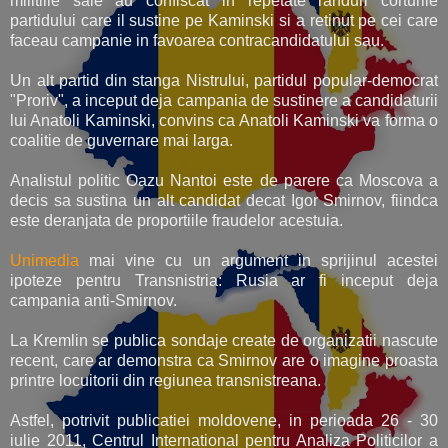
militiile sale au confiscat in repetate randuri corturile
partidului care il sustine pe Kaminski si a retinut pe cei care
faceau campanie in favoarea contracandidatului sau.
Un alt partid din stanga Nistrului, partidul popular-democrat
"Proriv", a inceput deja campania de sustinere a candidaturii
lui Anatoli Kaminski, convins ca Anatoli Kaminski va forma o
coalitie de guvernare mai larga.
Analistul politic Oazu Nantoi este de parere ca Moscova a
decis sa sustina un alt candidat decat Igor Smirnov, fiindca
este deranjata de proportiile fraudelor acestuia.
Unimedia
mai vine cu un argument in sprijinul acestei
ipoteze pentru Transnistria: Rusia ar fi inceput deja
campania anti-Smirnov.
La Kremlin se publica sondaje create de organizatii nascute
recent, care ar demonstra ca Smirnov are o imagine proasta
printre locuitorii din regiunea transnistreana.
Astfel, potrivit publicatiei moldovene, in perioada 26 - 30
iulie 2011, Centrul International pentru Analiza Politicilor a