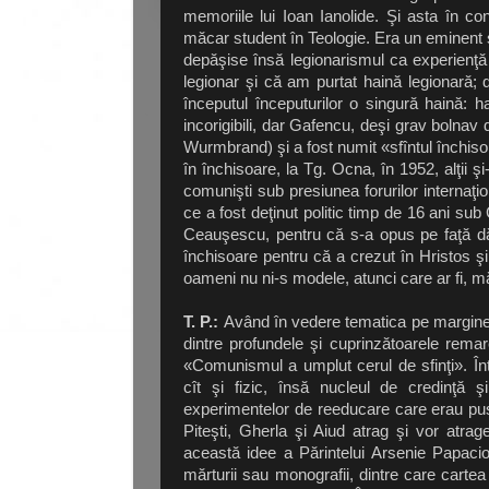
memoriile lui Ioan Ianolide. Şi asta în co
măcar student în Teologie. Era un eminent s
depăşise însă legionarismul ca experienţă p
legionar şi că am purtat haină legionară; d
începutul începuturilor o singură haină: ha
incorigibili, dar Gafencu, deşi grav bolna
Wurmbrand) şi a fost numit «sfîntul închiso
în închisoare, la Tg. Ocna, în 1952, alţii 
comunişti sub presiunea forurilor internaţi
ce a fost deţinut politic timp de 16 ani sub
Ceauşescu, pentru că s-a opus pe faţă dărîm
închisoare pentru că a crezut în Hristos ş
oameni nu ni-s modele, atunci care ar fi, m
T. P.:
Având în vedere tematica pe margine
dintre profundele şi cuprinzătoarele rema
«Comunismul a umplut cerul de sfinţi». Înt
cît şi fizic, însă nucleul de credinţă
experimentelor de reeducare care erau puse
Piteşti, Gherla şi Aiud atrag şi vor atr
această idee a Părintelui Arsenie Papaci
mărturii sau monografii, dintre care cart