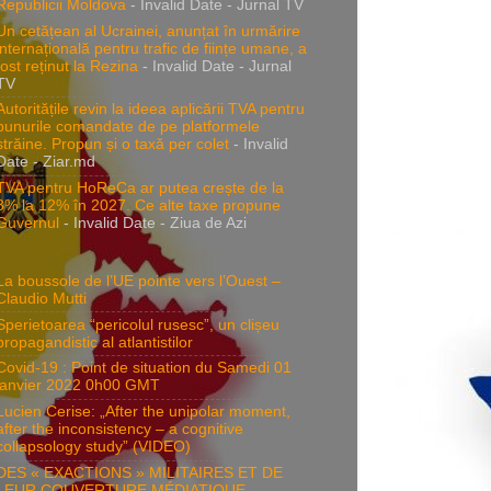
Republicii Moldova
- Invalid Date
- Jurnal TV
Un cetățean al Ucrainei, anunțat în urmărire
internațională pentru trafic de ființe umane, a
fost reținut la Rezina
- Invalid Date
- Jurnal
TV
Autoritățile revin la ideea aplicării TVA pentru
bunurile comandate de pe platformele
străine. Propun și o taxă per colet
- Invalid
Date
- Ziar.md
TVA pentru HoReCa ar putea crește de la
8% la 12% în 2027. Ce alte taxe propune
Guvernul
- Invalid Date
- Ziua de Azi
La boussole de l’UE pointe vers l’Ouest –
Claudio Mutti
Sperietoarea “pericolul rusesc”, un clișeu
propagandistic al atlantistilor
Covid-19 : Point de situation du Samedi 01
janvier 2022 0h00 GMT
Lucien Cerise: „After the unipolar moment,
after the inconsistency – a cognitive
collapsology study” (VIDEO)
DES « EXACTIONS » MILITAIRES ET DE
LEUR COUVERTURE MÉDIATIQUE