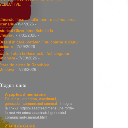
SÉLECTIVE
Chișinăul face simulări pentru cel mai prost
scenariu
- 8/4/2026
-
Istoricul Oliver Jens Schmitt la
Chișinău
- 7/31/2026
-
Orașul în care „cetățenii” au coarne și patru
picioare
- 7/29/2026
-
Vasile Tofan la București, fără sloganuri
unioniste
- 7/30/2026
-
Stare de alertă în Republica
Moldova
- 7/28/2026
-
Bloguri unite
A şaptea dimensiune
De la ruși vin crima, asasinatul,
genocidul, comunismul criminal
-
Integral
la link-ul https://asapteadimensiune.ro/de-
la-rusi-vin-crima-asasinatul-genocidul-
comunismul-criminal.html
Ziarul de Gardă