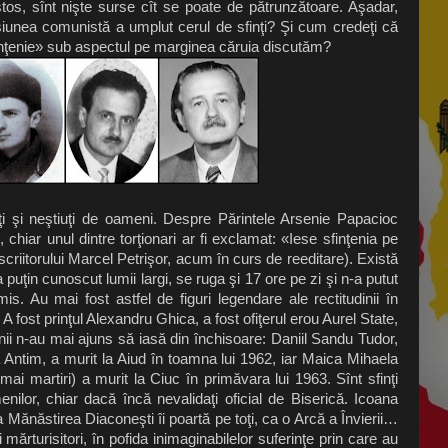
istos, sînt nişte surse cît se poate de pătrunzătoare. Aşadar,
siunea comunistă a umplut cerul de sfinţi? Şi cum credeţi că
finţenie» sub aspectul pe marginea căruia discutăm?
ţi şi neştiuţi de oameni. Despre Părintele Arsenie Papacioc
 chiar unul dintre torţionari ar fi exclamat: «Iese sfinţenia pe
riitorului Marcel Petrişor, acum în curs de reeditare). Există
puţin cunoscut lumii largi, se ruga şi 17 ore pe zi şi n-a putut
. Au mai fost astfel de figuri legendare ale rectitudinii în
A fost prinţul Alexandru Ghica, a fost ofiţerul erou Aurel State,
nii n-au mai ajuns să iasă din închisoare: Daniil Sandu Tudor,
a Antim, a murit la Aiud în toamna lui 1962, iar Maica Mihaela
mai martiri) a murit la Ciuc în primăvara lui 1963. Sînt sfinţi
nilor, chiar dacă încă nevalidaţi oficial de Biserică. Icoana
 Mănăstirea Diaconeşti îi poartă pe toţi, ca o Arcă a Învierii…
mărturisitori, în pofida inimaginabilelor suferinţe prin care au