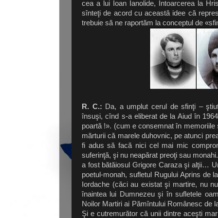
cea a lui Ioan Ianolide, Întoarcerea la Hr
sînteţi de acord cu această idee că repre
trebuie să ne raportăm la conceptul de «s
R. C.:
Da, a umplut cerul de sfinţi – ştiu
însuşi, cînd s-a eliberat de la Aiud în 1964,
poartă !». (cum e consemnat în memoriile sc
mărturii că marele duhovnic, pe atunci prea 
fi adus să facă nici cel mai mic compromis
suferinţă, şi nu neapărat preoţi sau monahi. 
a fost bătăiosul Grigore Caraza şi alţii… U
poetul-monah, sufletul Rugului Aprins de l
Iordache (căci au existat şi martire, nu nu
înaintea lui Dumnezeu şi în sufletele oame
Noilor Martiri ai Pămîntului Românesc de la
Şi e cutremurător că unii dintre aceşti mari 