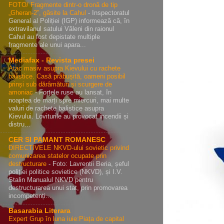
FOTO/ Fragmente dintr-o dronă de tip
„Gheran-2”, găsite la Cahul
-
Inspectoratul
General al Poliției (IGP) informează că, în
extravilanul satului Văleni din raionul
Cahul au fost depistate multiple
fragmente ale unui apara...
Mediafax - Revista presei
Atac masiv asupra Kievului cu rachete
balistice. Casă prăbușită, oameni posibil
prinși sub dărâmături și scurgere de
amoniac
-
Forțele ruse au lansat, în
noaptea de marți spre miercuri, mai multe
valuri de rachete balistice asupra
Kievului. Loviturile au provocat incendii și
distru...
CER SI PAMANT ROMANESC
DIRECTIVELE NKVD-ului sovietic privind
comunizarea statelor ocupate prin
destructurare
-
Foto: Lavrentii Beria, șeful
poliției politice sovietice (NKVD), și I.V.
Stalin Manualul NKVD pentru
destructurarea unui stat, prin promovarea
incompetenți...
Basarabia Literara
Expert Grup în luna iuie:Piața de capital