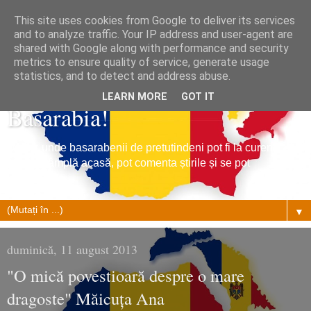
This site uses cookies from Google to deliver its services
and to analyze traffic. Your IP address and user-agent are
shared with Google along with performance and security
metrics to ensure quality of service, generate usage
Tribuna Basarabiei, Stiri din
statistics, and to detect and address abuse.
LEARN MORE
GOT IT
Basarabia!
Un loc unde basarabenii de pretutindeni pot fi la curent cu
ce se întâmplă acasă, pot comenta știrile și se pot
împrietenii.
▼
duminică, 11 august 2013
"O mică povestioară despre o mare
dragoste" Măicuţa Ana