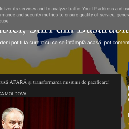
liver its services and to analyze traffic. Your IP address and u
rmance and security metrics to ensure quality of service, gene
iei, Stiri din Basarabi
buse.
eni pot fi la curent cu ce se întâmplă acasă, pot comenta 
rusă AFARĂ și transformarea misiunii de pacificare!
ICA MOLDOVA!