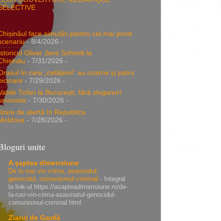
SÉLECTIVE
Chișinăul face simulări pentru cel mai prost
scenariu
- 8/4/2026
-
Istoricul Oliver Jens Schmitt la
Chișinău
- 7/31/2026
-
Orașul în care „cetățenii” au coarne și patru
picioare
- 7/29/2026
-
Vasile Tofan la București, fără sloganuri
unioniste
- 7/30/2026
-
Stare de alertă în Republica
Moldova
- 7/28/2026
-
Bloguri unite
A şaptea dimensiune
De la ruși vin crima, asasinatul,
genocidul, comunismul criminal
-
Integral
la link-ul https://asapteadimensiune.ro/de-
la-rusi-vin-crima-asasinatul-genocidul-
comunismul-criminal.html
Ziarul de Gardă