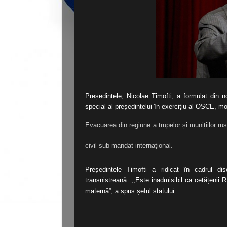
Președintele, Nicolae Timofti, a formulat din n
special al președintelui în exercițiu al OSCE, mod
Evacuarea din regiune a trupelor și munițiilor ru
civil sub mandat internațional.
Președintele Timofti a ridicat în cadrul disc
transnistreană. ,,Este inadmisibil ca cetățenii R
maternă”, a spus șeful statului.