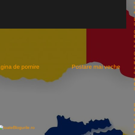
gina de pornire
Postare mai veche