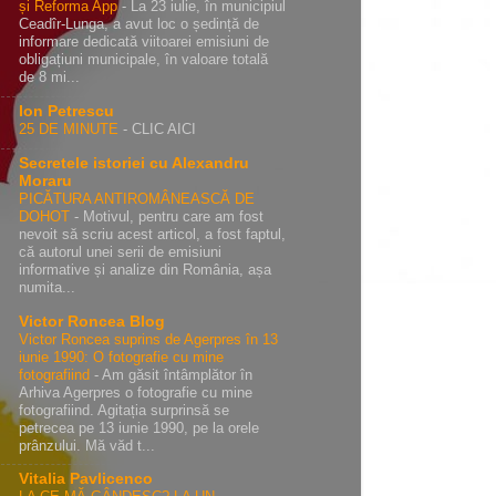
și Reforma App
-
La 23 iulie, în municipiul
Ceadîr-Lunga, a avut loc o ședință de
informare dedicată viitoarei emisiuni de
obligațiuni municipale, în valoare totală
de 8 mi...
Ion Petrescu
25 DE MINUTE
-
CLIC AICI
Secretele istoriei cu Alexandru
Moraru
PICĂTURA ANTIROMÂNEASCĂ DE
DOHOT
-
Motivul, pentru care am fost
nevoit să scriu acest articol, a fost faptul,
că autorul unei serii de emisiuni
informative și analize din România, așa
numita...
Victor Roncea Blog
Victor Roncea suprins de Agerpres în 13
iunie 1990: O fotografie cu mine
fotografiind
-
Am găsit întâmplător în
Arhiva Agerpres o fotografie cu mine
fotografiind. Agitația surprinsă se
petrecea pe 13 iunie 1990, pe la orele
prânzului. Mă văd t...
Vitalia Pavlicenco