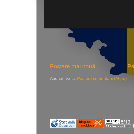
Postare mai nouă
Pa
Abonați-vă la:
Postare comentarii (Atom)