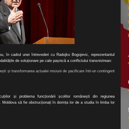
ou, în cadrul unei întrevederi cu Radojko Bogojevic, reprezentantul
alitățile de soluționare pe cale pașnică a conflictului transnistrean:
sești și transformarea actualei misiuni de pacificare într-un contingent
uțiilor și problema funcționării școlilor românești din regiunea
. Moldova să fie obstrucționați în dorința lor de a studia în limba lor