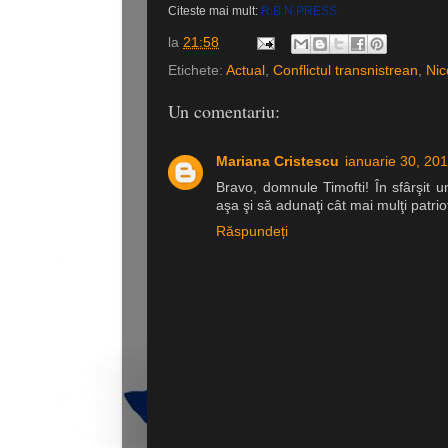
Citeste mai mult:
R.B.N.PRESS
la
21:58
Etichete:
Actual
,
Conflictul transnistrean
,
Nic
Un comentariu:
Mariana Cristescu
ianuarie 30, 20
Bravo, domnule Timofti! În sfârşit
aşa şi să adunaţi cât mai mulţi patri
Răspundeți