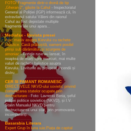
FOTO/ Fragmente dintr-o dronă de tip
„Gheran-2”, găsite la Cahul
-
Inspectoratul
General al Poliției (IGP) informează că, în
extravilanul satului Văleni din raionul
Cahul au fost depistate multiple
fragmente ale unui apara...
Mediafax - Revista presei
Atac masiv asupra Kievului cu rachete
balistice. Casă prăbușită, oameni posibil
prinși sub dărâmături și scurgere de
amoniac
-
Forțele ruse au lansat, în
noaptea de marți spre miercuri, mai multe
valuri de rachete balistice asupra
Kievului. Loviturile au provocat incendii și
distru...
CER SI PAMANT ROMANESC
DIRECTIVELE NKVD-ului sovietic privind
comunizarea statelor ocupate prin
destructurare
-
Foto: Lavrentii Beria, șeful
poliției politice sovietice (NKVD), și I.V.
Stalin Manualul NKVD pentru
destructurarea unui stat, prin promovarea
incompetenți...
Basarabia Literara
Expert Grup în luna iuie:Piața de capital