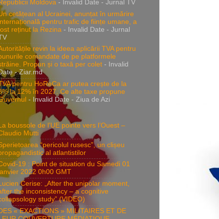
Republicii Moldova
- Invalid Date
- Jurnal TV
Un cetățean al Ucrainei, anunțat în urmărire
internațională pentru trafic de ființe umane, a
fost reținut la Rezina
- Invalid Date
- Jurnal
TV
Autoritățile revin la ideea aplicării TVA pentru
bunurile comandate de pe platformele
străine. Propun și o taxă per colet
- Invalid
Date
- Ziar.md
TVA pentru HoReCa ar putea crește de la
8% la 12% în 2027. Ce alte taxe propune
Guvernul
- Invalid Date
- Ziua de Azi
La boussole de l’UE pointe vers l’Ouest –
Claudio Mutti
Sperietoarea “pericolul rusesc”, un clișeu
propagandistic al atlantistilor
Covid-19 : Point de situation du Samedi 01
janvier 2022 0h00 GMT
Lucien Cerise: „After the unipolar moment,
after the inconsistency – a cognitive
collapsology study” (VIDEO)
DES « EXACTIONS » MILITAIRES ET DE
LEUR COUVERTURE MÉDIATIQUE