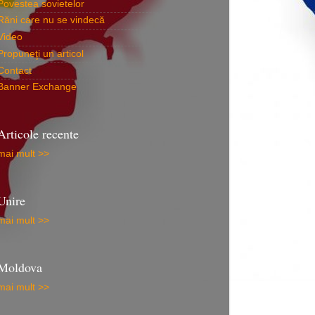
Povestea sovietelor
Răni care nu se vindecă
Video
Propuneţi un articol
Contact
Banner Exchange
Articole recente
mai mult >>
Unire
mai mult >>
Moldova
mai mult >>