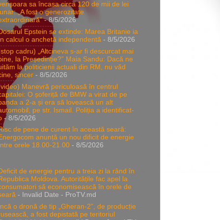
verișoara sa încasa circa 120 de mii de lei
lunar: „A fost o generozitate
extraordinară”
- 8/5/2026
Dosarul Epstein se extinde: Marea Britanie ia
în calcul o anchetă independentă
- 8/5/2026
(stop cadru) „Altcineva s-ar fi descurcat mai
bine, la Președinție?” Maia Sandu: Dacă ne
uităm la politicienii actuali din RM, nu văd
cine, sincer
- 8/5/2026
(video) Manevră periculoasă în centrul
capitalei: O șoferiță de BMW a virat de pe
banda a 2-a și era să lovească un alt
automobil, pe str. Ismail. Poliția a identificat-
o
- 8/5/2026
Risc de pene de curent în această seară:
Energocom anunță un nou dificit de energie
între orele 18.00-21.00
- 8/5/2026
Deficit de energie pentru a treia zi la rând în
Republica Moldova. Autoritățile fac apel la
consumatori să economisească în orele de
seară
- Invalid Date
- ProTV.md
Încă o dronă de tip „Gheran-2”, de producție
rusească, a fost depistată pe teritoriul