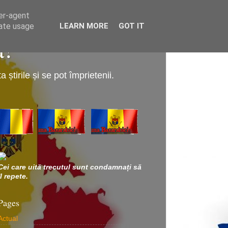
ser-agent
rate usage
LEARN MORE
GOT IT
a!
știrile și se pot împrietenii.
Cei care uită trecutul sunt condamnați să
îl repete.
Pages
Actual