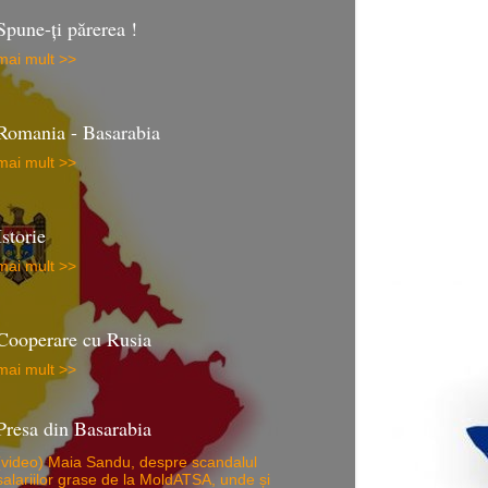
Spune-ţi părerea !
mai mult >>
Romania - Basarabia
mai mult >>
Istorie
mai mult >>
Cooperare cu Rusia
mai mult >>
Presa din Basarabia
(video) Maia Sandu, despre scandalul
salariilor grase de la MoldATSA, unde și