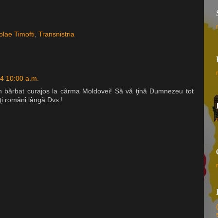
olae Timofti
,
Transnistria
14 10:00 a.m.
 un bărbat curajos la cârma Moldovei! Să vă ţină Dumnezeu tot
oţi români lângă Dvs.!