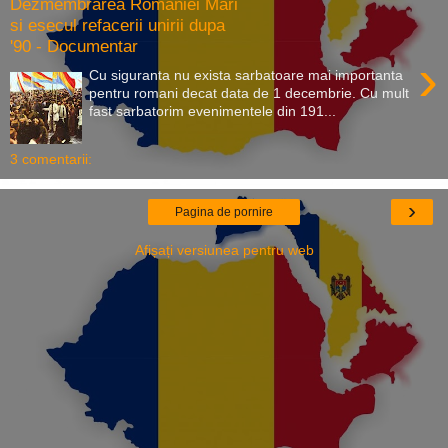
Dezmembrarea Romaniei Mari
si esecul refacerii unirii dupa
'90 - Documentar
›
Cu siguranta nu exista sarbatoare mai importanta
pentru romani decat data de 1 decembrie. Cu mult
fast sarbatorim evenimentele din 191...
3 comentarii:
›
Pagina de pornire
Afișați versiunea pentru web