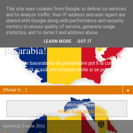
This site uses cookies from Google to deliver its services
and to analyze traffic. Your IP address and user-agent are
shared with Google along with performance and security
metrics to ensure quality of service, generate usage
Tribuna Basarabiei, Stiri din
statistics, and to detect and address abuse.
LEARN MORE
GOT IT
Basarabia!
Un loc unde basarabenii de pretutindeni pot fi la curent cu
ce se întâmplă acasă, pot comenta știrile și se pot
împrietenii.
▼
Se afișează postările cu eticheta
Dezmembrarea
Romaniei
.
Afișați toate postările
duminică, 5 iunie 2011