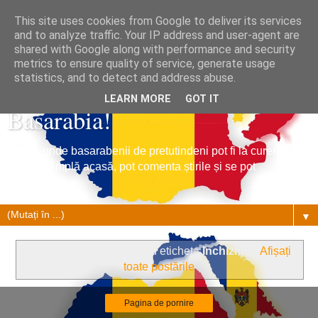
This site uses cookies from Google to deliver its services
and to analyze traffic. Your IP address and user-agent are
shared with Google along with performance and security
metrics to ensure quality of service, generate usage
Tribuna Basarabiei, Stiri din
statistics, and to detect and address abuse.
LEARN MORE
GOT IT
Basarabia!
Un loc unde basarabenii de pretutindeni pot fi la curent cu
ce se întâmplă acasă, pot comenta știrile și se pot
împrietenii.
▼
Nu există nicio postare cu eticheta
Inchizitie
.
Afișați
toate postările
Pagina de pornire