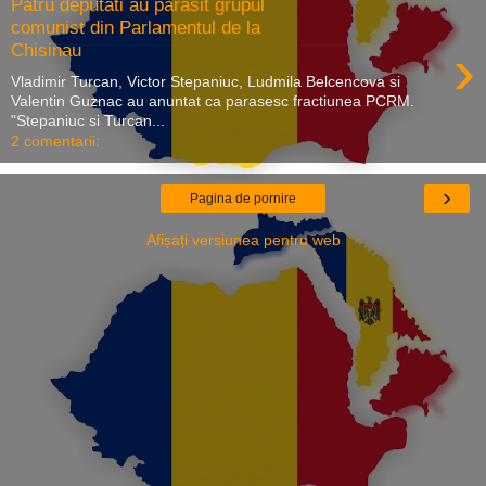
Patru deputati au parasit grupul
comunist din Parlamentul de la
›
Chisinau
Vladimir Turcan, Victor Stepaniuc, Ludmila Belcencova si
Valentin Guznac au anuntat ca parasesc fractiunea PCRM.
"Stepaniuc si Turcan...
2 comentarii:
›
Pagina de pornire
Afișați versiunea pentru web