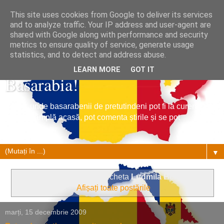
This site uses cookies from Google to deliver its services
and to analyze traffic. Your IP address and user-agent are
shared with Google along with performance and security
metrics to ensure quality of service, generate usage
Tribuna Basarabiei, Stiri din
statistics, and to detect and address abuse.
LEARN MORE
GOT IT
Basarabia!
Un loc unde basarabenii de pretutindeni pot fi la curent cu
ce se întâmplă acasă, pot comenta știrile și se pot
împrietenii.
▼
Se afișează postările cu eticheta
Ludmila Belcencova
.
Afișați toate postările
marți, 15 decembrie 2009