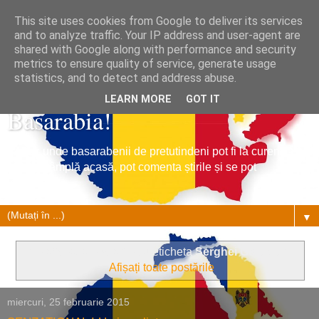
This site uses cookies from Google to deliver its services
and to analyze traffic. Your IP address and user-agent are
shared with Google along with performance and security
metrics to ensure quality of service, generate usage
Tribuna Basarabiei, Stiri din
statistics, and to detect and address abuse.
LEARN MORE
GOT IT
Basarabia!
Un loc unde basarabenii de pretutindeni pot fi la curent cu
ce se întâmplă acasă, pot comenta știrile și se pot
împrietenii.
▼
Se afișează postările cu eticheta
Serghei Golubițki
.
Afișați toate postările
miercuri, 25 februarie 2015