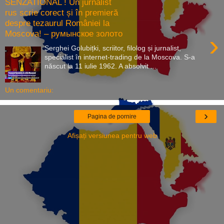
SENZATIONAL ! Un jurnalist
rus scrie corect și în premieră
despre tezaurul României la
Moscova! – румынское золото
›
Serghei Golubițki, scriitor, filolog și jurnalist,
specialist în internet-trading de la Moscova. S-a
născut la 11 iulie 1962. A absolvit ...
Un comentariu:
›
Pagina de pornire
Afișați versiunea pentru web