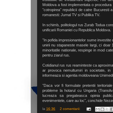
Moldova a fost implementata o procedura inl
"cotropirea" republicii de catre Bucuresti 
romanesti: Jurnal TV si Publika TV.
In schimb, politologul rus Zurab Todua consid
unificarii Romaniei cu Republica Moldova.
"In pofida impresionantelor sume investite d
unirii nu stapaneste masele largi, ci doar
minoritatile nationale, respinge in mod cate
pentru ziarul rus.
Cotidianul rus rus reaminteste ca aproxima
ar provoca nemultumiri in societate, in s
informeaza si agentia moldoveana Unimedi
"Daca vor fi formulate pretentii teritor
probleme la hotarul cu Ungaria (Transil
lucreaza sa pregateasca opinia public
evenimentele, care au loc", conchide Neza
la
16:36
2 comentarii: