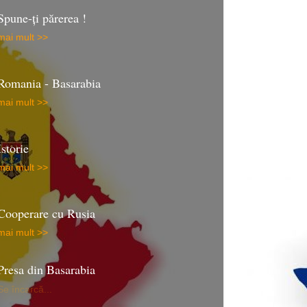
Spune-ţi părerea !
mai mult >>
Romania - Basarabia
mai mult >>
Istorie
mai mult >>
Cooperare cu Rusia
mai mult >>
Presa din Basarabia
Se încarcă...