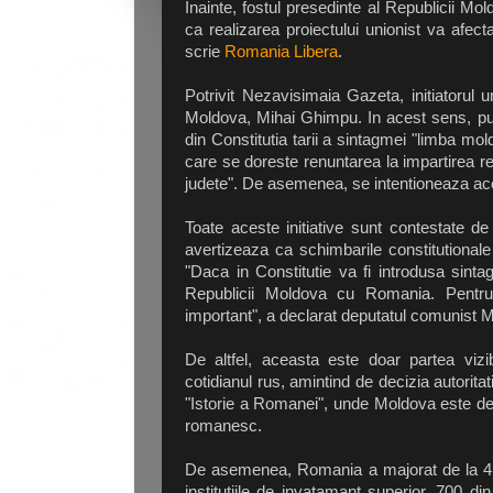
Inainte, fostul presedinte al Republicii M
ca realizarea proiectului unionist va afecta
scrie
Romania Libera
.
Potrivit Nezavisimaia Gazeta, initiatorul 
Moldova, Mihai Ghimpu. In acest sens, publ
din Constitutia tarii a sintagmei "limba mol
care se doreste renuntarea la impartirea re
judete". De asemenea, se intentioneaza acor
Toate aceste initiative sunt contestate 
avertizeaza ca schimbarile constitutiona
"Daca in Constitutie va fi introdusa sint
Republicii Moldova cu Romania. Pentru u
important", a declarat deputatul comunist 
De altfel, aceasta este doar partea vizi
cotidianul rus, amintind de decizia autoritat
"Istorie a Romanei", unde Moldova este den
romanesc.
De asemenea, Romania a majorat de la 4.0
institutiile de invatamant superior, 700 di