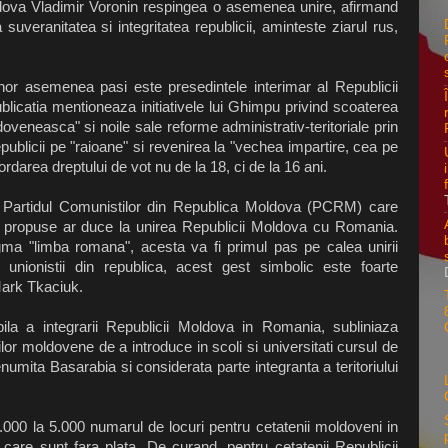
oldova Vladimir Voronin respingea o asemenea unire, afirmand
 suveranitatea si integritatea republicii, aminteste ziarul rus,
unor asemenea pasi este presedintele interimar al Republicii
icatia mentioneaza initiativele lui Ghimpu privind scoaterea
doveneasca" si noile sale reforme administrativ-teritoriale prin
publicii pe "raioane" si revenirea la "vechea impartire, cea pe
darea dreptului de vot nu de la 18, ci de la 16 ani.
de Partidul Comunistilor din Republica Moldova (PCRM) care
le propuse ar duce la unirea Republicii Moldova cu Romania.
agma "limba romana", acesta va fi primul pas pe calea unirii
nionistii din republica, acest gest simbolic este foarte
Mark Tkaciuk.
bila a integrarii Republicii Moldova in Romania, subliniaza
ilor moldovene de a introduce in scoli si universitati cursul de
umita Basarabia si considerata parte integranta a teritoriului
00 la 5.000 numarul de locuri pentru cetatenii moldoveni in
n care sunt fara plata. De curand, pentru cetatenii Republicii