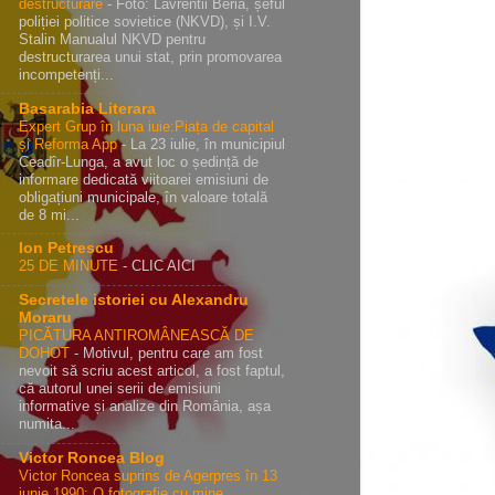
destructurare
-
Foto: Lavrentii Beria, șeful
poliției politice sovietice (NKVD), și I.V.
Stalin Manualul NKVD pentru
destructurarea unui stat, prin promovarea
incompetenți...
Basarabia Literara
Expert Grup în luna iuie:Piața de capital
și Reforma App
-
La 23 iulie, în municipiul
Ceadîr-Lunga, a avut loc o ședință de
informare dedicată viitoarei emisiuni de
obligațiuni municipale, în valoare totală
de 8 mi...
Ion Petrescu
25 DE MINUTE
-
CLIC AICI
Secretele istoriei cu Alexandru
Moraru
PICĂTURA ANTIROMÂNEASCĂ DE
DOHOT
-
Motivul, pentru care am fost
nevoit să scriu acest articol, a fost faptul,
că autorul unei serii de emisiuni
informative și analize din România, așa
numita...
Victor Roncea Blog
Victor Roncea suprins de Agerpres în 13
iunie 1990: O fotografie cu mine