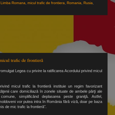
,
Limba Romana
,
micul trafic de frontiera
,
Romania
,
Rusia
,
cul trafic de frontieră
mulgat Legea cu privire la ratificarea Acordului privind micul
rivind micul trafic la frontieră instituie un regim favorizant
tăţenii care domiciliază în zonele situate de ambele părţi ale
i comune, simplificând deplasarea peste graniţă. Astfel,
 moldoveni vor putea intra în România fără viză, doar pe baza
is de mic trafic la frontieră".