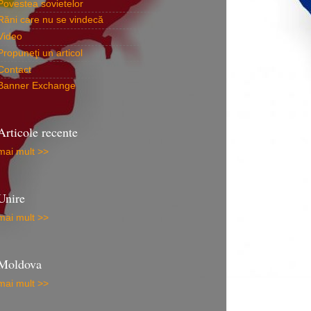
Povestea sovietelor
Răni care nu se vindecă
Video
Propuneţi un articol
Contact
Banner Exchange
Articole recente
mai mult >>
Unire
mai mult >>
Moldova
mai mult >>