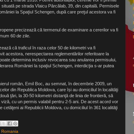
situată pe strada Vlaicu Pârcălab, 39, din capitală. Permisele
României la Spaţiul Schengen, după care preţul acestora va fi
 Europene precizează că termenul de examinare a cererilor va fi
imum 60 de zile.
zează că traficul în raza celor 50 de kilometri va fi
ivit acestora, nerespectarea reglementărilor referitoare la
i poate determina inclusiv revocarea sau anularea permisului,
derarea României la spaţiul Schengen, interdicţia s-ar putea
mierul român, Emil Boc, au semnat, în decembrie 2009, un
elor din Republica Moldova, care își au domiciliul în localităţi
două ţări, la 30-50 kilometri distanţă de linia de frontieră, să
ră viză, cu un permis valabil pentru 2-5 ani. De acest acord vor
 cetăţeni ai Republicii Moldova, cu domiciliul în 361 localităţi
,
Romania