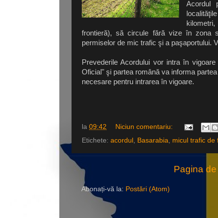
Acordul p
localităţ
kilometri
frontieră), să circule fără vize în zona 
permiselor de mic trafic şi a paşaportului. V
Prevederile Acordului vor intra în vigoare
Oficial" şi partea română va informa parte
necesare pentru intrarea în vigoare.
la
09:42
Niciun comentariu:
Etichete:
acordul
,
Basarabia
,
micul trafic de 
Pagina de 
Abonați-vă la:
Postări (Atom)