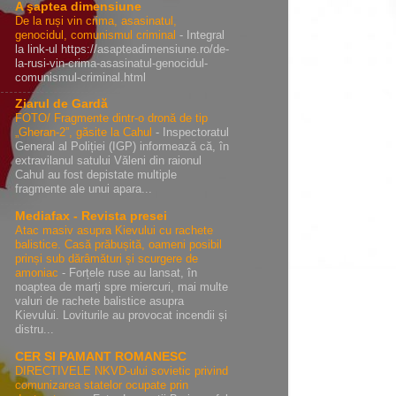
A şaptea dimensiune
De la ruși vin crima, asasinatul,
genocidul, comunismul criminal
-
Integral
la link-ul https://asapteadimensiune.ro/de-
la-rusi-vin-crima-asasinatul-genocidul-
comunismul-criminal.html
Ziarul de Gardă
FOTO/ Fragmente dintr-o dronă de tip
„Gheran-2”, găsite la Cahul
-
Inspectoratul
General al Poliției (IGP) informează că, în
extravilanul satului Văleni din raionul
Cahul au fost depistate multiple
fragmente ale unui apara...
Mediafax - Revista presei
Atac masiv asupra Kievului cu rachete
balistice. Casă prăbușită, oameni posibil
prinși sub dărâmături și scurgere de
amoniac
-
Forțele ruse au lansat, în
noaptea de marți spre miercuri, mai multe
valuri de rachete balistice asupra
Kievului. Loviturile au provocat incendii și
distru...
CER SI PAMANT ROMANESC
DIRECTIVELE NKVD-ului sovietic privind
comunizarea statelor ocupate prin