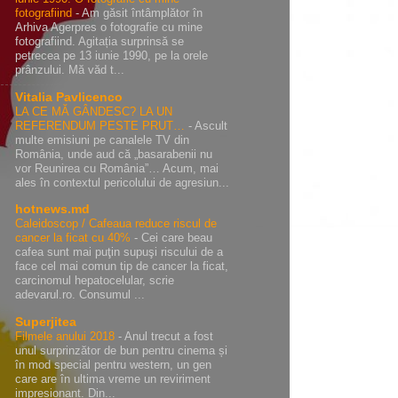
fotografiind
-
Am găsit întâmplător în
Arhiva Agerpres o fotografie cu mine
fotografiind. Agitația surprinsă se
petrecea pe 13 iunie 1990, pe la orele
prânzului. Mă văd t...
Vitalia Pavlicenco
LA CE MĂ GÂNDESC? LA UN
REFERENDUM PESTE PRUT…
-
Ascult
multe emisiuni pe canalele TV din
România, unde aud că „basarabenii nu
vor Reunirea cu România”… Acum, mai
ales în contextul pericolului de agresiun...
hotnews.md
Caleidoscop / Cafeaua reduce riscul de
cancer la ficat cu 40%
-
Cei care beau
cafea sunt mai puţin supuşi riscului de a
face cel mai comun tip de cancer la ficat,
carcinomul hepatocelular, scrie
adevarul.ro. Consumul ...
Superjitea
Filmele anului 2018
-
Anul trecut a fost
unul surprinzător de bun pentru cinema și
în mod special pentru western, un gen
care are în ultima vreme un reviriment
impresionant. Din...