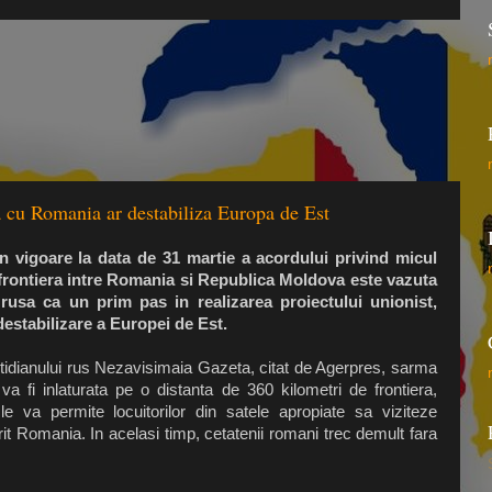
 cu Romania ar destabiliza Europa de Est
in vigoare la data de 31 martie a acordului privind micul
 frontiera intre Romania si Republica Moldova este vazuta
rusa ca un prim pas in realizarea proiectului unionist,
 destabilizare a Europei de Est.
cotidianului rus Nezavisimaia Gazeta, citat de Agerpres, sarma
va fi inlaturata pe o distanta de 360 kilometri de frontiera,
e va permite locuitorilor din satele apropiate sa viziteze
it Romania. In acelasi timp, cetatenii romani trec demult fara