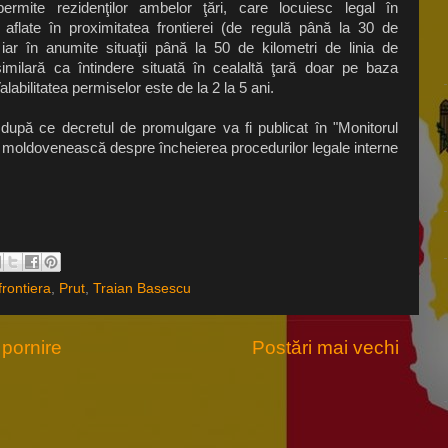
ermite rezidenţilor ambelor ţări, care locuiesc legal în
ile aflate în proximitatea frontierei (de regulă până la 30 de
, iar în anumite situaţii până la 50 de kilometri de linia de
similară ca întindere situată în cealaltă ţară doar pe baza
alabilitatea permiselor este de la 2 la 5 ani.
 după ce decretul de promulgare va fi publicat în "Monitorul
a moldovenească despre încheierea procedurilor legale interne
frontiera
,
Prut
,
Traian Basescu
pornire
Postări mai vechi