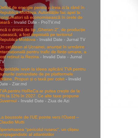
Deficit de energie pentru a treia zi la rând în
Republica Moldova. Autoritățile fac apel la
consumatori să economisească în orele de
seară
- Invalid Date
- ProTV.md
Încă o dronă de tip „Gheran-2”, de producție
rusească, a fost depistată pe teritoriul
Republicii Moldova
- Invalid Date
- Jurnal TV
Un cetățean al Ucrainei, anunțat în urmărire
internațională pentru trafic de ființe umane, a
fost reținut la Rezina
- Invalid Date
- Jurnal
TV
Autoritățile revin la ideea aplicării TVA pentru
bunurile comandate de pe platformele
străine. Propun și o taxă per colet
- Invalid
Date
- Ziar.md
TVA pentru HoReCa ar putea crește de la
8% la 12% în 2027. Ce alte taxe propune
Guvernul
- Invalid Date
- Ziua de Azi
La boussole de l’UE pointe vers l’Ouest –
Claudio Mutti
Sperietoarea “pericolul rusesc”, un clișeu
propagandistic al atlantistilor