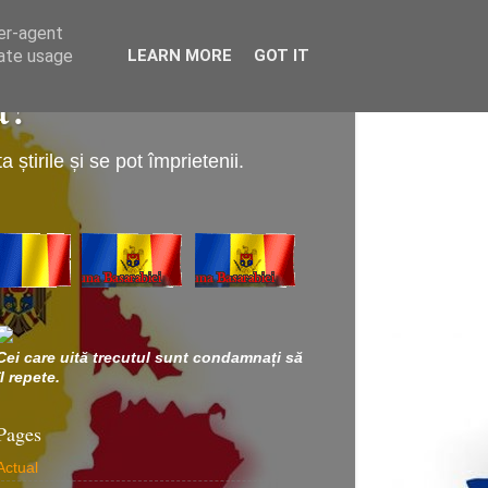
ser-agent
rate usage
LEARN MORE
GOT IT
a!
știrile și se pot împrietenii.
Cei care uită trecutul sunt condamnați să
îl repete.
Pages
Actual