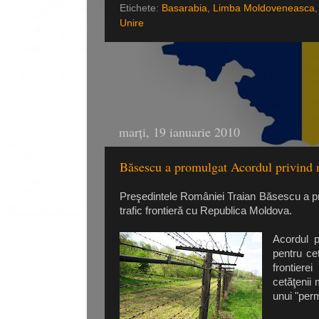
Etichete:
Basarabia
,
Limba Moldoveneasca
Unire
marți, 19 ianuarie 2010
Băsescu a promulgat Acordul privind mi
Preşedintele României Traian Băsescu a pro
trafic frontieră cu Republica Moldova.
Acordul p
pentru ce
frontiere
cetăţenii
unui "perm