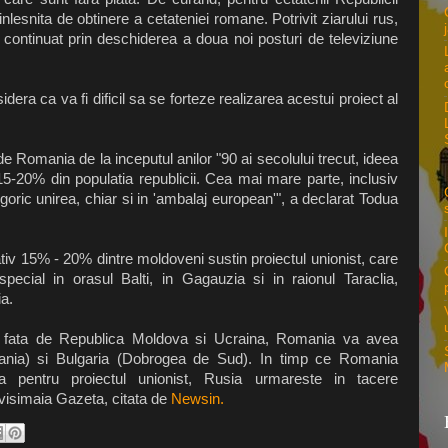
esnita de obtinere a cetateniei romane. Potrivit ziarului rus,
a continuat prin deschiderea a doua noi posturi de televiziune
era ca va fi dificil sa se forteze realizarea acestui proiect al
e Romania de la inceputul anilor "90 ai secolului trecut, ideea
 15-20% din populatia republicii. Cea mai mare parte, inclusiv
goric unirea, chiar si in 'ambalaj european'", a declarat Todua
tiv 15% - 20% dintre moldoveni sustin proiectul unionist, care
pecial in orasul Balti, in Gagauzia si in raionul Taraclia,
a.
iale fata de Republica Moldova si Ucraina, Romania va avea
vania) si Bulgaria (Dobrogea de Sud). In timp ce Romania
a pentru proiectul unionist, Rusia urmareste in tacere
visimaia Gazeta, citata de
Newsin.