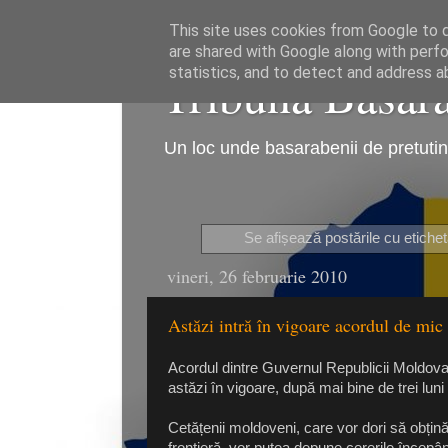
This site uses cookies from Google to de
are shared with Google along with perfo
Tribuna Basarab
statistics, and to detect and address a
Un loc unde basarabenii de pretutind
Se afișează postările cu etiche
vineri, 26 februarie 2010
Astăzi intră în vigoare acordul de mic t
Acordul dintre Guvernul Republicii Moldova și
astăzi în vigoare, după mai bine de trei luni
Cetățenii moldoveni, care vor dori să obțin
frontieră, vor putea depune cererile începând 