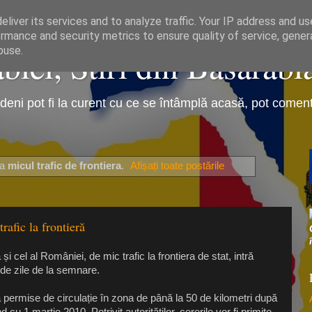
liver its services and to analyze traffic. Your IP address and u
rmance and security metrics to ensure quality of service, gene
iei, Stiri din Basarabi
buse.
eni pot fi la curent cu ce se întâmplă acasă, pot comenta 
ta
micul trafic de frontiera
.
Afișați toate postările
rafic la frontieră
 cel al României, de mic trafic la frontiera de stat, intră
 de zile de la semnare.
ă permise de circulație în zona de până la 50 de kilometri după
cu 1 martie 2010. Potrivit autorităților, cererile vor fi primite