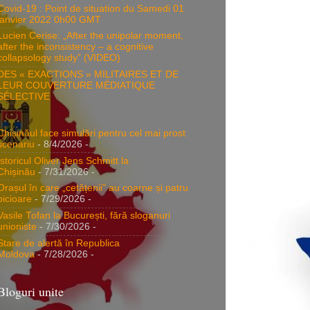
Covid-19 : Point de situation du Samedi 01
janvier 2022 0h00 GMT
Lucien Cerise: „After the unipolar moment,
after the inconsistency – a cognitive
collapsology study” (VIDEO)
DES « EXACTIONS » MILITAIRES ET DE
LEUR COUVERTURE MÉDIATIQUE
SÉLECTIVE
Chișinăul face simulări pentru cel mai prost
scenariu
- 8/4/2026
-
Istoricul Oliver Jens Schmitt la
Chișinău
- 7/31/2026
-
Orașul în care „cetățenii” au coarne și patru
picioare
- 7/29/2026
-
Vasile Tofan la București, fără sloganuri
unioniste
- 7/30/2026
-
Stare de alertă în Republica
Moldova
- 7/28/2026
-
Bloguri unite