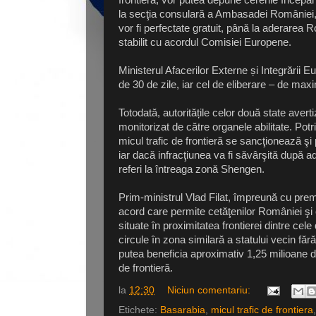
la secţia consulară a Ambasadei României, 
vor fi perfectate gratuit, până la aderarea 
stabilit cu acordul Comisiei Europene.
Ministerul Afacerilor Externe și Integrării
de 30 de zile, iar cel de eliberare – de max
Totodată, autoritățile celor două state averti
monitorizat de către organele abilitate. Potr
micul trafic de frontieră se sancţionează ş
iar dacă infracţiunea va fi săvârşită după a
referi la întreaga zonă Shengen.
Prim-ministrul Vlad Filat, împreună cu pre
acord care permite cetăţenilor României şi c
situate în proximitatea frontierei dintre cele 
circule în zona similară a statului vecin fă
putea beneficia aproximativ 1,25 milioane de
de frontieră.
la
12:30
Niciun comentariu:
Etichete:
Basarabia
,
micul trafic de frontiera