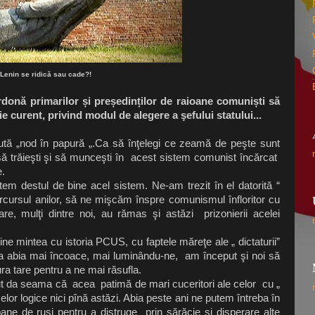
Lenin se ridică sau cade?!
donă primarilor și președinților de raioane comuniști să
curent, privind modul de alegere a şefului statului...
aută „nod în papură „.Ca să înţelegi ce zeamă de peşte sunt
să trăieşti şi să munceşti în acest sistem comunist încărcat
e.
em destul de bine acel sistem. Ne-am trezit în el datorită “
 parcursul anilor, să ne mişcăm înspre comunismul înfloritor cu
care, mulţi dintre noi, au rămas şi astăzi prizonierii acelei
ne mintea cu istoria PCUS, cu faptele măreţe ale „ dictaturii”
 ca abia mai încoace, mai luminându-ne, am început şi noi să
a tare pentru a ne mai răsufla.
da seama că acea patimă de mari cuceritori ale celor cu „
elor logice nici pînă astăzi. Abia peste ani ne putem întreba în
ioane de ruşi pentru a distruge prin sărăcie şi disperare alte