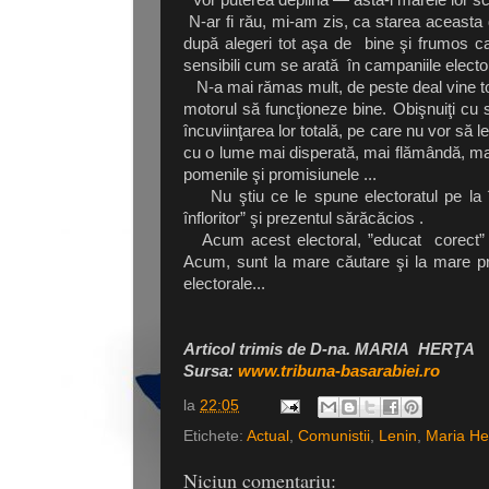
N-ar fi rău, mi-am zis, ca starea aceasta 
după alegeri tot aşa de bine şi frumos ca 
sensibili cum se arată în campaniile electo
N-a mai rămas mult, de peste deal vine t
motorul să funcţioneze bine. Obişnuiţi cu
încuviinţarea lor totală, pe care nu vor să le 
cu o lume mai disperată, mai flămândă, mai s
pomenile şi promisiunele ...
Nu ştiu ce le spune electoratul pe la întâ
înfloritor” şi prezentul sărăcăcios .
Acum acest electoral, ”educat corect” în 
Acum, sunt la mare căutare şi la mare pr
electorale...
Articol trimis de D-na. MARIA HERŢA
Sursa:
www.tribuna-basarabiei.ro
la
22:05
Etichete:
Actual
,
Comunistii
,
Lenin
,
Maria He
Niciun comentariu: