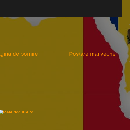
gina de pornire
Postare mai veche