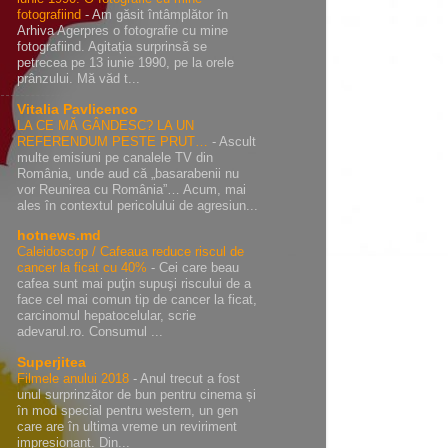
fotografiind
-
Am găsit întâmplător în
Arhiva Agerpres o fotografie cu mine
fotografiind. Agitația surprinsă se
petrecea pe 13 iunie 1990, pe la orele
prânzului. Mă văd t...
Vitalia Pavlicenco
LA CE MĂ GÂNDESC? LA UN
REFERENDUM PESTE PRUT…
-
Ascult
multe emisiuni pe canalele TV din
România, unde aud că „basarabenii nu
vor Reunirea cu România”… Acum, mai
ales în contextul pericolului de agresiun...
hotnews.md
Caleidoscop / Cafeaua reduce riscul de
cancer la ficat cu 40%
-
Cei care beau
cafea sunt mai puţin supuşi riscului de a
face cel mai comun tip de cancer la ficat,
carcinomul hepatocelular, scrie
adevarul.ro. Consumul ...
Superjitea
Filmele anului 2018
-
Anul trecut a fost
unul surprinzător de bun pentru cinema și
în mod special pentru western, un gen
care are în ultima vreme un reviriment
impresionant. Din...