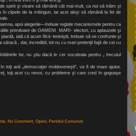
de spirit şi visare să rămână cât mai mult, ca noi să trăim şi
în clipele de la mitinguri, iar acei aleşi să rămână la fel de
rale.
oamna, apoi alegerile—trebuie reglate mecanismele pentru ca
 sălile primitoare de OAMENI MARI- electori, cu aplauzele şi
piardă, iată că acum Ilicii- leniniştii, trebuie să se confrunte şi
ăracă , dar, incredibil, tot nu cu mari pretenţii faţă de cei cu
lnirile lor, nu ştiu dacă le cer socoteala pentru „ trecutul
toţi anii „democraţiei moldoveneşti”, va fi de mare ajutor.
eţ, toţi acei cu nevoi, cu probleme şi care cred în gogoaşe
rta
,
No Comment
,
Opinii
,
Partidul Comunist