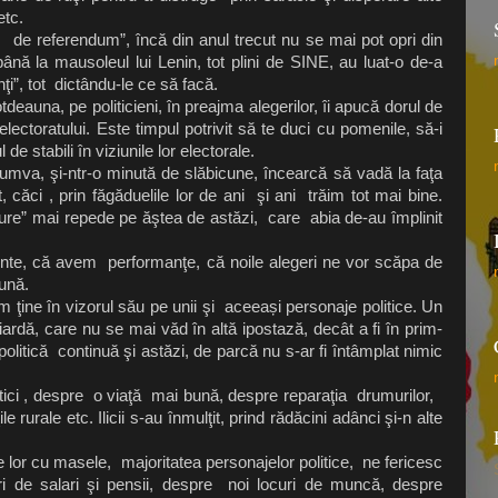
etc.
de referendum”, încă din anul trecut nu se mai pot opri din
 până la mausoleul lui Lenin, tot plini de SINE, au luat-o de-a
unţi”, tot dictându-le ce să facă.
auna, pe politicieni, în preajma alegerilor, îi apucă dorul de
electoratului. Este timpul potrivit să te duci cu pomenile, să-i
de stabili în viziunile lor electorale.
mva, şi-ntr-o minută de slăbicune, încearcă să vadă la faţa
 căci , prin făgăduelile lor de ani şi ani trăim tot mai bine.
ăture” mai repede pe ăştea de astăzi, care abia de-au împlinit
că avem performanţe, că noile alegeri ne vor scăpa de
ună.
ne în vizorul său pe unii şi aceeași personaje politice. Un
iardă, care nu se mai văd în altă ipostază, decât a fi în prim-
olitică continuă şi astăzi, de parcă nu s-ar fi întâmplat nimic
litici , despre o viaţă mai bună, despre reparaţia drumurilor,
e rurale etc. Ilicii s-au înmulţit, prind rădăcini adânci şi-n alte
 lor cu masele, majoritatea personajelor politice, ne fericesc
i de salari şi pensii, despre noi locuri de muncă, despre