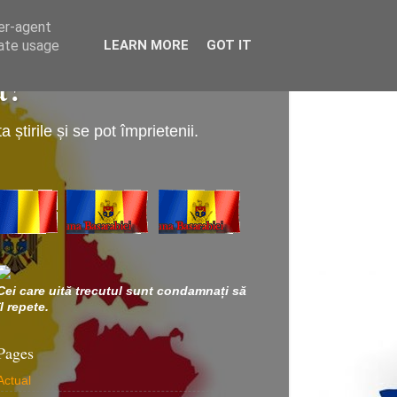
ser-agent
rate usage
LEARN MORE
GOT IT
a!
știrile și se pot împrietenii.
Cei care uită trecutul sunt condamnați să
îl repete.
Pages
Actual