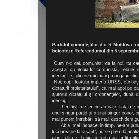
Partidul comuniştilor din R Moldova or
boicoteze Referendumul din 5 septembrie 
Cum n-o dai, comuniştii de la noi, tot c
aceştia cu utopia lor comunistă, trebuie 
ideologic şi plin de minciuni propogandistic
Noi, copii fostului imperiu URSS, cunoaşt
dictaturii proletariatului”, ca mai apoi pe
ajutorul dictatului şi ordonanţelor, după 
ideologii.
Leniniştii de ieri ne-au bâcşit atât de bi
unui singur partid şi a unui singur popor,
mai punem întrebări, să mai deschidem gur
Abia mai încoace, în timp, ne-am putut 
lucoarea de la răsărit”, nu se prea dă analiz
glas:- de ce Lenin şi Troţki au jertfit mil