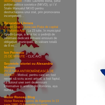
destructurare
-
Foto: Lavrentii Beria, șeful
poliției politice sovietice (NKVD), și I.V.
Stalin Manualul NKVD pentru
destructurarea unui stat, prin promovarea
incompetenți...
Basarabia Literara
Expert Grup în luna iuie:Piața de capital
și Reforma App
-
La 23 iulie, în municipiul
Ceadîr-Lunga, a avut loc o ședință de
informare dedicată viitoarei emisiuni de
obligațiuni municipale, în valoare totală
de 8 mi...
Ion Petrescu
25 DE MINUTE
-
CLIC AICI
Secretele istoriei cu Alexandru
Moraru
PICĂTURA ANTIROMÂNEASCĂ DE
DOHOT
-
Motivul, pentru care am fost
nevoit să scriu acest articol, a fost faptul,
că autorul unei serii de emisiuni
informative și analize din România, așa
numita...
Victor Roncea Blog
Victor Roncea suprins de Agerpres în 13
iunie 1990: O fotografie cu mine