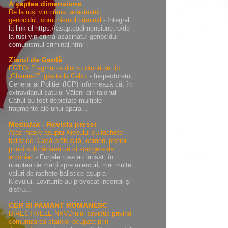
A şaptea dimensiune
De la ruși vin crima, asasinatul,
genocidul, comunismul criminal
-
Integral
la link-ul https://asapteadimensiune.ro/de-
la-rusi-vin-crima-asasinatul-genocidul-
comunismul-criminal.html
Ziarul de Gardă
FOTO/ Fragmente dintr-o dronă de tip
„Gheran-2”, găsite la Cahul
-
Inspectoratul
General al Poliției (IGP) informează că, în
extravilanul satului Văleni din raionul
Cahul au fost depistate multiple
fragmente ale unui apara...
Mediafax - Revista presei
Atac masiv asupra Kievului cu rachete
balistice. Casă prăbușită, oameni posibil
prinși sub dărâmături și scurgere de
amoniac
-
Forțele ruse au lansat, în
noaptea de marți spre miercuri, mai multe
valuri de rachete balistice asupra
Kievului. Loviturile au provocat incendii și
distru...
CER SI PAMANT ROMANESC
DIRECTIVELE NKVD-ului sovietic privind
comunizarea statelor ocupate prin