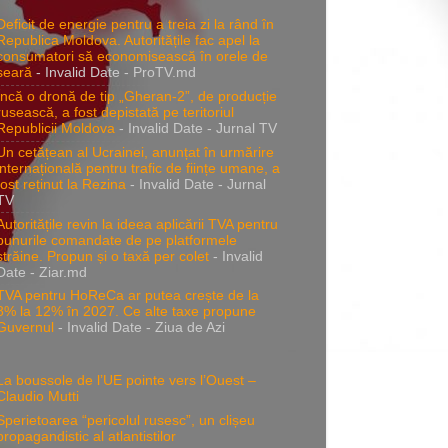
Deficit de energie pentru a treia zi la rând în
Republica Moldova. Autoritățile fac apel la
consumatori să economisească în orele de
seară
- Invalid Date
- ProTV.md
Încă o dronă de tip „Gheran-2”, de producție
rusească, a fost depistată pe teritoriul
Republicii Moldova
- Invalid Date
- Jurnal TV
Un cetățean al Ucrainei, anunțat în urmărire
internațională pentru trafic de ființe umane, a
fost reținut la Rezina
- Invalid Date
- Jurnal
TV
Autoritățile revin la ideea aplicării TVA pentru
bunurile comandate de pe platformele
străine. Propun și o taxă per colet
- Invalid
Date
- Ziar.md
TVA pentru HoReCa ar putea crește de la
8% la 12% în 2027. Ce alte taxe propune
Guvernul
- Invalid Date
- Ziua de Azi
La boussole de l’UE pointe vers l’Ouest –
Claudio Mutti
Sperietoarea “pericolul rusesc”, un clișeu
propagandistic al atlantistilor