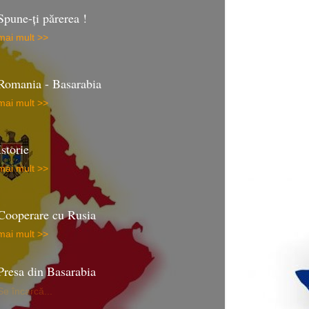
Spune-ţi părerea !
mai mult >>
Romania - Basarabia
mai mult >>
Istorie
mai mult >>
Cooperare cu Rusia
mai mult >>
Presa din Basarabia
Se încarcă...