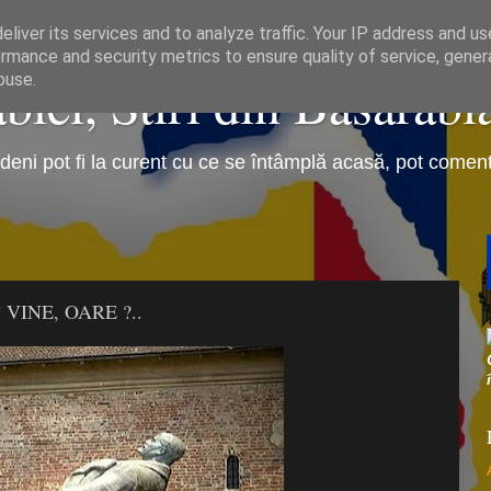
liver its services and to analyze traffic. Your IP address and u
rmance and security metrics to ensure quality of service, gene
iei, Stiri din Basarabi
buse.
eni pot fi la curent cu ce se întâmplă acasă, pot comenta 
 VINE, OARE ?..