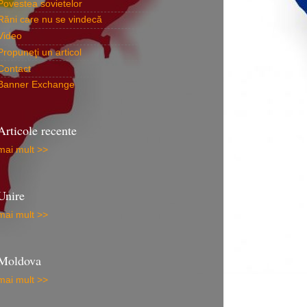
Povestea sovietelor
Răni care nu se vindecă
Video
Propuneţi un articol
Contact
Banner Exchange
Articole recente
mai mult >>
Unire
mai mult >>
Moldova
mai mult >>