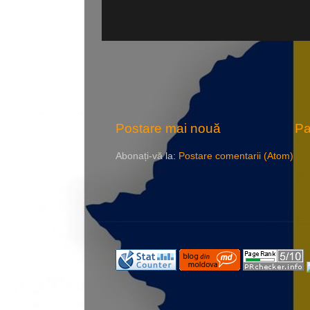
Postare mai nouă
Pa
Abonați-vă la:
Postare comentarii (Atom)