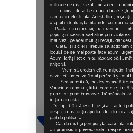
milioane de ruşi, kazahi, ucraineni, români 
Leniniştii de astăzi, chiar dacă se „tem 
campania electorală. Aceşti Ilici , roşcaţi
dreptul în teritorii, la întâlnirile cu „cei măr
Poate, nu-i nimic ieşit din comun — întotde
popor şi încearcă să-l aline prin vizitarea 
mai vezi pe acei mulţi şi necăjiţi, dar destul 
Gata, îşi zic ei ! Trebuie să acţionăm cu
locului ce se mai poate face acum, urgent,
Acum, iarăşi, tot ei n-au răbdare să-i „ m
anişorul.
Vrem să credem că ne mişcăm înainte, 
nevoi, că lumea va fi mai perfectă şi mai b
Scena politică, moldovenească îi c-am ţi
Voronin cu comuniştii lui, care nu ştiu să p
plan şi a spune brașoave. Trăncăneala lor p
în ţara aceasta.
De fapt, trăncănesc bine şi alţi actori po
despre construcţia apeductelor din localităţil
partide politice...
Cât de mult şi pompos, la toate întâlnirile
cu promisiuni preelectorale despre mărir