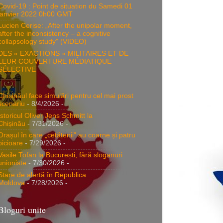
Covid-19 : Point de situation du Samedi 01
janvier 2022 0h00 GMT
Lucien Cerise: „After the unipolar moment,
after the inconsistency – a cognitive
collapsology study” (VIDEO)
DES « EXACTIONS » MILITAIRES ET DE
LEUR COUVERTURE MÉDIATIQUE
SÉLECTIVE
Chișinăul face simulări pentru cel mai prost
scenariu
- 8/4/2026
-
Istoricul Oliver Jens Schmitt la
Chișinău
- 7/31/2026
-
Orașul în care „cetățenii” au coarne și patru
picioare
- 7/29/2026
-
Vasile Tofan la București, fără sloganuri
unioniste
- 7/30/2026
-
Stare de alertă în Republica
Moldova
- 7/28/2026
-
Bloguri unite