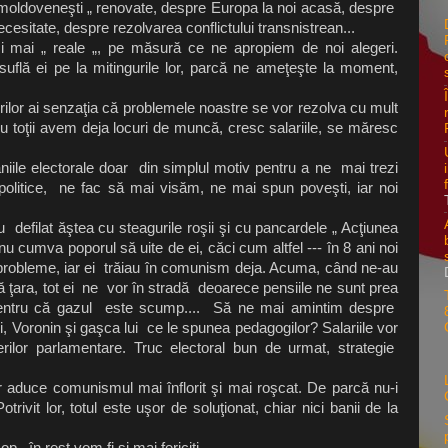
e moldoveneşti „ renovate, despre Europa la noi acasă, despre
ecesitate, despre rezolvarea conflictului transnistrean...
i mai „ reale „, pe măsură ce ne apropiem de noi alegeri.
uflă ei pe la mitingurile lor, parcă ne ameţeşte la moment,
lor ai senzaţia că problemele noastre se vor rezolva cu mult
u toţii avem deja locuri de muncă, cresc salariile, se măresc
le electorale doar din simplul motiv pentru a ne mai trezi
politice, ne fac să mai visăm, ne mai spun poveşti, iar noi
efilat ăştea cu steagurile roşii şi cu pancardele „ Acţiunea
 cumva poporul să uite de ei, căci cum altfel --- în 8 ani noi
 probleme, iar ei trăiau în comunism deja. Acuma, când ne-au
ţara, tot ei ne vor în stradă deoarece pensiile ne sunt prea
ntru că gazul este scump.... Să ne mai amintim despre
i, Voronin şi gaşca lui ce le spunea pedagogilor? Salariile vor
erilor parlamentare. Truc electoral bun de urmat, strategie
duce comunismul mai înflorit şi mai roşcat. De parcă nu-i
trivit lor, totul este uşor de soluţionat, chiar nici banii de la
, în rest vom fi şi mai fericiţi.